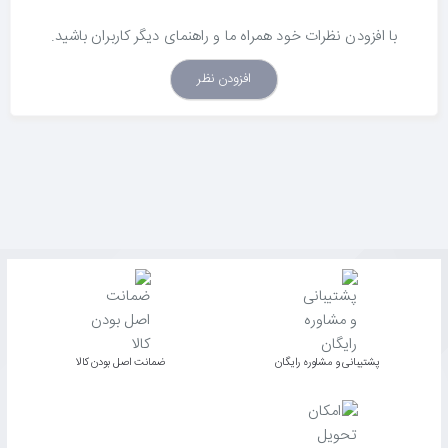
با افزودن نظرات خود همراه ما و راهنمای دیگر کاربران باشید.
افزودن نظر
پشتیبانی و مشاوره رایگان
ﺿﻤﺎﻧﺖ اﺻﻞ ﺑﻮدن ﮐﺎﻟﺎ