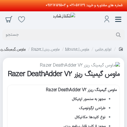
شماره های مشاوره و خرید: 57129-021 و 09121759502
جستجو
لوازم جانبی
ماوس | Mouse
ماوس ریزر | Razer
ماوس گیمینگ ریزر r DeathAdder V2
home
ماوس گیمینگ ریزر Razer DeathAdder V2
ماوس گیمینگ ریزر Razer DeathAdder V2
مجهز به سنسور اپتیکال
طراحی ارگونومیک
نوع کلیدها: مکانیکال
مجهز 8 کلید قابل برنامه ریزی