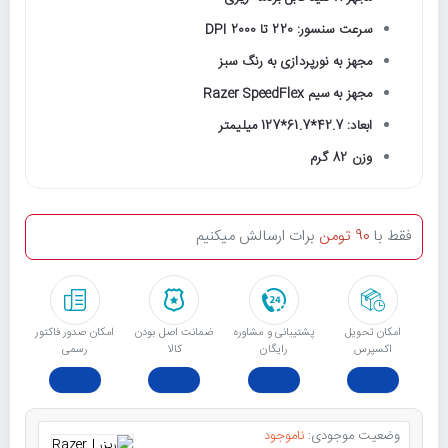
سرعت سنسور: 220 تا 2000 DPI
مجهز به نورپردازی به رنگ سبز
مجهز به سیم Razer SpeedFlex
ابعاد: 42.7*61.7*127 میلیمتر
وزن 82 گرم
فقط با
90 تومن
برات ارسالش میکنیم
امکان تحویل
پشتیبانی و مشاوره
ﺿﻤﺎﻧﺖ اﺻﻞ ﺑﻮدن
امکان صدور فاکتور
اکسپرس
رایگان
ﮐﺎﻟﺎ
رسمی
وضعیت موجودی:
ناموجود