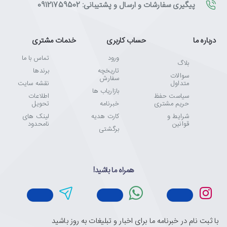
پیگیری سفارشات و ارسال و پشتیبانی: 09121759502
درباره ما
حساب کاربری
خدمات مشتری
ورود
تماس با ما
بلاگ
تاریخچه
برندها
سوالات
سفارش
متداول
نقشه سایت
بازاریاب ها
سیاست حفظ
اطلاعات
حریم مشتری
خبرنامه
تحویل
شرایط و
کارت هدیه
لینک های
قوانین
نامحدود
برگشتی
همراه ما باشید!
با ثبت نام در خبرنامه ما برای اخبار و تبلیغات به روز باشید