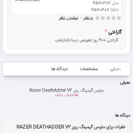
مدل:
45120387
45120387
SKU:
0 نظر
-
نوشتن نظر
گارانتی
گارانتی 400 روز تعویض درجا تکتازشاپ
معرفی
مشخصات
دیدگاه ها
معرفی
ماوس گیمینگ ریزر Razer DeathAdder V2
دیدگاه ها
نظرات برای ماوس گیمینگ ریزر RAZER DEATHADDER V2