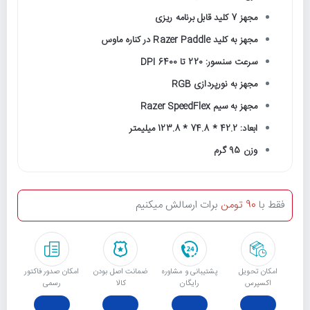
مجهز 7 کلید قابل برنامه ریزی
مجهز به کلید Razer Paddle در کناره ماوس
سرعت سنسور: 220 تا 6400 DPI
مجهز به نورپردازی RGB
مجهز به سیم Razer SpeedFlex
ابعاد: 42.2 * 74.8 * 123.8 میلیمتر
وزن 95 گرم
فقط با
90 تومن
برات ارسالش میکنیم
امکان تحویل
پشتیبانی و مشاوره
ﺿﻤﺎﻧﺖ اﺻﻞ ﺑﻮدن
امکان صدور فاکتور
اکسپرس
رایگان
ﮐﺎﻟﺎ
رسمی