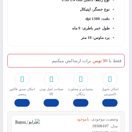
نوع حسگر: اپتیکال
دقت: 1300 dpi
طول عمر باطری: 9 ماه
برد ماوس: 10 متر
فقط با
90 تومن
برات ارسالش میکنیم
امکان تحویل
پشتیبانی و مشاوره
ﺿﻤﺎﻧﺖ اﺻﻞ ﺑﻮدن
امکان صدور فاکتور
اکسپرس
رایگان
ﮐﺎﻟﺎ
رسمی
وضعیت موجودی:
ناموجود
مدل:
19506107