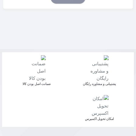
پشتیبانی و مشاوره رایگان
ﺿﻤﺎﻧﺖ اﺻﻞ ﺑﻮدن ﮐﺎﻟﺎ
اﻣﮑﺎن ﺗﺤﻮﯾﻞ اﮐﺴﭙﺮس