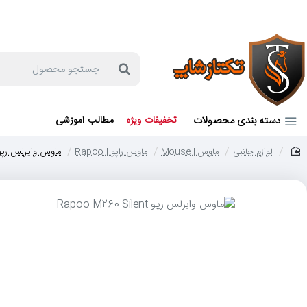
جهت مشاوره و خرید می توانید با شماره 57129-021 تماس بگیرید یا در بله یا روبیکا با شماره 09121759502 در ارتباط باشید (شنبه تا پنجشنبه 9 صبح الی 19 عصر)
جستجو
محصول
دسته بندی محصولات
تخفیفات ویژه
مطالب آموزشی
لوازم جانبی
ماوس | Mouse
ماوس راپو | Rapoo
ماوس وایرلس رپو poo M260 Silent
home