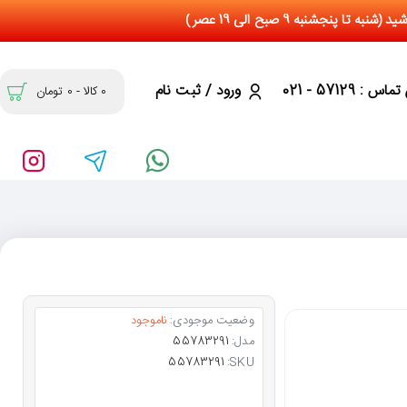
س : 57129 - 021
ورود / ثبت نام
0 کالا - 0 تومان
وضعیت موجودی:
ناموجود
مدل:
55783291
55783291
SKU: