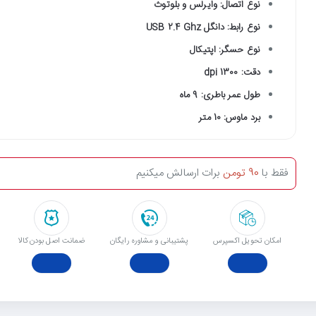
نوع اتصال: وایرلس و بلوتوث
نوع رابط: دانگل USB 2.4 Ghz
نوع حسگر: اپتیکال
دقت: 1300 dpi
طول عمر باطری: 9 ماه
برد ماوس: 10 متر
فقط با
90 تومن
برات ارسالش میکنیم
امکان تحویل اکسپرس
پشتیبانی و مشاوره رایگان
ﺿﻤﺎﻧﺖ اﺻﻞ ﺑﻮدن ﮐﺎﻟﺎ