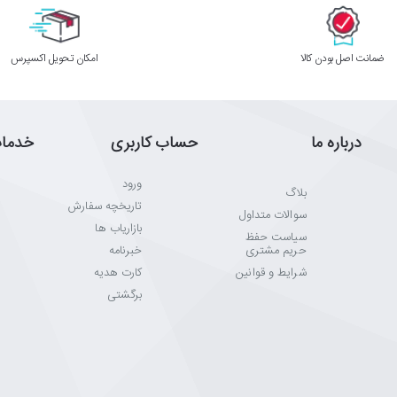
ﺿﻤﺎﻧﺖ اﺻﻞ ﺑﻮدن ﮐﺎﻟﺎ
اﻣﮑﺎن ﺗﺤﻮﯾﻞ اﮐﺴﭙﺮس
درباره ما
حساب کاربری
خدما
ورود
بلاگ
تاریخچه سفارش
سوالات متداول
بازاریاب ها
سیاست حفظ
حریم مشتری
خبرنامه
شرایط و قوانین
کارت هدیه
برگشتی