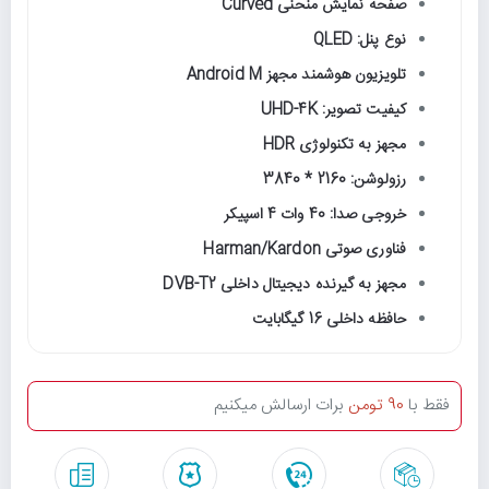
صفحه نمایش منحنی Curved
نوع پنل: QLED
تلویزیون هوشمند مجهز Android M
کیفیت تصویر: UHD-4K
مجهز به تکنولوژی HDR
رزولوشن: 2160 * 3840
خروجی صدا: 40 وات 4 اسپیکر
فناوری صوتی Harman/Kardon
مجهز به گیرنده دیجیتال داخلی DVB-T2
حافظه داخلی 16 گیگابایت
فقط با
90 تومن
برات ارسالش میکنیم