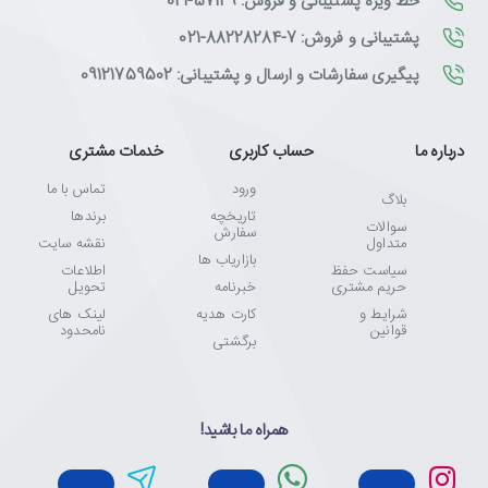
خط ویژه پشتیبانی و فروش: 57129-021
پشتیبانی و فروش: 7-88228284-021
پیگیری سفارشات و ارسال و پشتیبانی: 09121759502
درباره ما
حساب کاربری
خدمات مشتری
ورود
تماس با ما
بلاگ
تاریخچه
برندها
سوالات
سفارش
متداول
نقشه سایت
بازاریاب ها
سیاست حفظ
اطلاعات
حریم مشتری
خبرنامه
تحویل
شرایط و
کارت هدیه
لینک های
قوانین
نامحدود
برگشتی
همراه ما باشید!