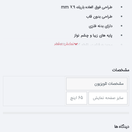
طراحی فوق العاده باریك 7.9 mm
طراحی بدون قاب
دارای بدنه فلزی
پایه های زیبا و چشم نواز
مجهز به فناوری نقطه كوانتومی QLED
وضوح تصویر عالی ULTRA HD 4K (3840x2160)
مجهز به فناوری HDR
مشخصات
دارای قابلیت Micro Dimming
فناوری سیستم صوتی harman /Kardon
مشخصات تلویزیون
مجهز به اسپیكرهای جلو Front speaker
سایز صفحه نمایش
65 اینچ
سیستم صوتی فراگیر DTS , Dolby Audio ,
دارای سیستم عامل اندروید Android M
دارای پرداشگر چهار هسته ای Quad Core
دیدگاه ها
دارای 16 گیگابایت حافظه داخلی