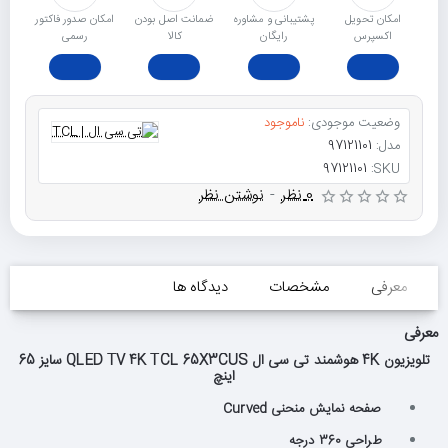
امکان تحویل
پشتیبانی و مشاوره
ﺿﻤﺎﻧﺖ اﺻﻞ ﺑﻮدن
امکان صدور فاکتور
اکسپرس
رایگان
ﮐﺎﻟﺎ
رسمی
وضعیت موجودی:
ناموجود
مدل:
97121101
97121101
SKU:
0 نظر
-
نوشتن نظر
معرفی
مشخصات
دیدگاه ها
معرفی
تلویزیون 4K هوشمند تی سی ال QLED TV 4K TCL 65X3CUS سایز 65
اینچ
صفحه نمایش منحنی Curved
طراحی 360 درجه