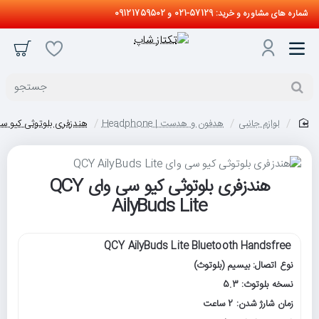
شماره های مشاوره و خرید: 57129-021 و 09121759502
جستجو
لوازم جانبی
هدفون و هدست | Headphone
هندزفری بلوتوثی کیو سی وای ds Lite
home
هندزفری بلوتوثی کیو سی وای QCY
AilyBuds Lite
QCY AilyBuds Lite Bluetooth Handsfree
نوع اتصال: بیسیم (بلوتوث)
نسخه بلوتوث: 5.3
زمان شارژ شدن: 2 ساعت