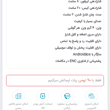
شارژدهی ایرفون: 8 ساعت
شارژدهی کیس: 20 ساعت
مدت زمان شارژ شدن: 2 ساعت
صدای بسیار با کیفیت
وزن: 4 گرم وزن هر گوشی
دارای سری اضافه و کابل شارژ
دارای قابلیت رد و پاسخ به تماس
دارای قابلیت پخش و توقف موسیقی
سازگار با Android|ios
پشتیبانی از فناوری ENC در مکالمات
فقط با
90 تومن
برات ارسالش میکنیم
امکان تحویل
پشتیبانی و مشاوره
ﺿﻤﺎﻧﺖ اﺻﻞ ﺑﻮدن
امکان صدور فاکتور
اکسپرس
رایگان
ﮐﺎﻟﺎ
رسمی