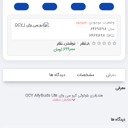
وضعیت موجودی:
ناموجود
مدل:
64691698
64691698
SKU:
0 نظر
-
نوشتن نظر
699,000 تومان
معرفی
مشخصات
دیدگاه ها
معرفی
هندزفری بلوتوثی کیو سی وای QCY AilyBuds Lite
دیدگاه ها