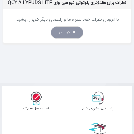
نظرات برای هندزفری بلوتوثی کیو سی وای QCY AILYBUDS LITE
با افزودن نظرات خود همراه ما و راهنمای دیگر کاربران باشید.
افزودن نظر
پشتیبانی و مشاوره رایگان
ﺿﻤﺎﻧﺖ اﺻﻞ ﺑﻮدن ﮐﺎﻟﺎ