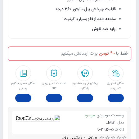
قابلیت چرخش پنل مانیتور 360 درجه
ساخته شده از فلز بسیار با کیفیت
پایه ضد لغزش
فقط با
90 تومن
برات ارسالش میکنیم
امکان تحویل
پشتیبانی و مشاوره
ﺿﻤﺎﻧﺖ اﺻﻞ ﺑﻮدن
امکان صدور فاکتور
اکسپرس
رایگان
ﮐﺎﻟﺎ
رسمی
وضعیت موجودی:
موجود
مدل:
EMS1
90391605
SKU:
0 نظر
-
نوشتن نظر