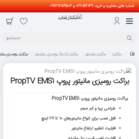
شماره های مشاوره و خرید: 57129-021 و 09121759502
جستجو
براکت
براکت مانیتور
براکت (پایه) رومیزی مانیتور
براکت رومیزی مانیتور پرو
home
براکت رومیزی مانیتور پروپ PropTV EMS1
براکت رومیزی مانیتور پروپ PropTV EMS1
طراحی زیبا و کم حجم
قابل نصب برای انواع مانیتورهای 10 تا 27 اینچ
قابلیت تنظیم ارتفاع مانیتور
قابلیت تغییر شیب پنل مانیتور