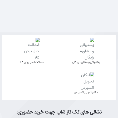
پشتیبانی و مشاوره رایگان
ﺿﻤﺎﻧﺖ اﺻﻞ ﺑﻮدن ﮐﺎﻟﺎ
اﻣﮑﺎن ﺗﺤﻮﯾﻞ اﮐﺴﭙﺮس
نشانی های تک تاز شاپ جهت خرید حضوری: