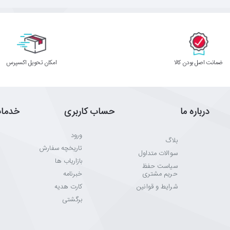
ﺿﻤﺎﻧﺖ اﺻﻞ ﺑﻮدن ﮐﺎﻟﺎ
اﻣﮑﺎن ﺗﺤﻮﯾﻞ اﮐﺴﭙﺮس
درباره ما
حساب کاربری
خدما
ورود
بلاگ
تاریخچه سفارش
سوالات متداول
بازاریاب ها
سیاست حفظ
حریم مشتری
خبرنامه
شرایط و قوانین
کارت هدیه
برگشتی