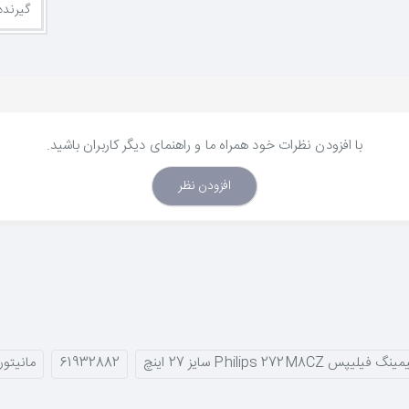
گیرنده
با افزودن نظرات خود همراه ما و راهنمای دیگر کاربران باشید.
افزودن نظر
پس Philips 272M8CZ سایز 27 اینچ
61932882
مانیتور فی