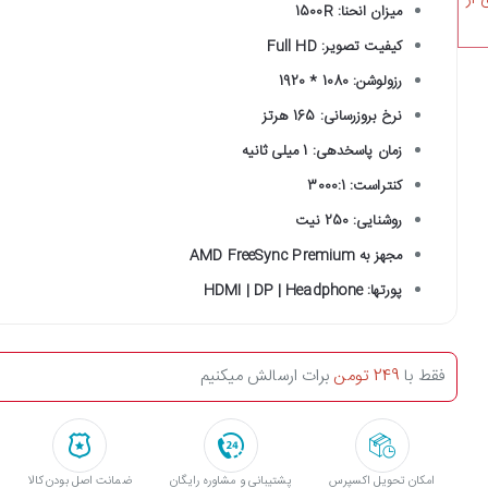
میزان انحنا: 1500R
کیفیت تصویر: Full HD
رزولوشن: 1080 * 1920
نرخ بروزرسانی: 165 هرتز
زمان پاسخدهی: 1 میلی ثانیه
کنتراست: 3000:1
روشنایی: 250 نیت
مجهز به AMD FreeSync Premium
پورتها: HDMI | DP | Headphone
فقط با
249 تومن
برات ارسالش میکنیم
امکان تحویل اکسپرس
پشتیبانی و مشاوره رایگان
ﺿﻤﺎﻧﺖ اﺻﻞ ﺑﻮدن ﮐﺎﻟﺎ