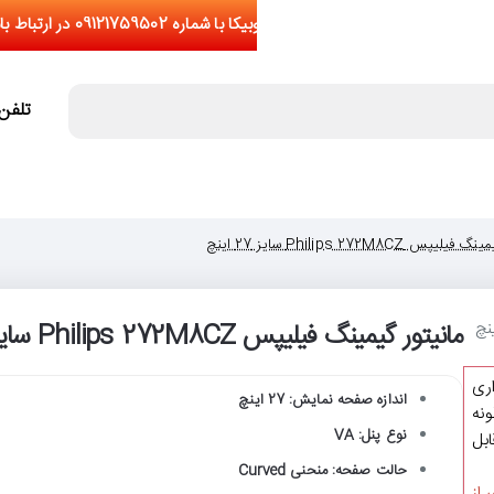
تلفن تما
پس Philips 272M8CZ سایز 27 اینچ
مانیتور گیمینگ فیلیپس Philips 272M8CZ سایز 27 اینچ
اری
اندازه صفحه نمایش: 27 اینچ
نه
نوع پنل: VA
یشتر از 5 عدد(قابل
حالت صفحه: منحنی Curved
 از