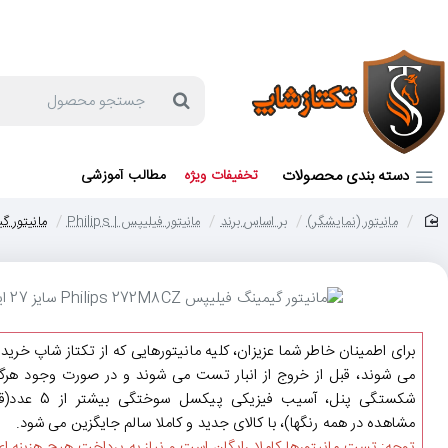
جهت مشاوره و خرید می توانید با شماره 57129-021 تماس بگیرید یا در بله یا روبیکا با شماره 09121759502 در ارتباط باشید (شنبه تا پنجشنبه 9 صبح الی 19 عصر)
جستجو
محصول
دسته بندی محصولات
تخفیفات ویژه
مطالب آموزشی
مانیتور (نمایشگر)
بر اساس برند
مانیتور فیلیپس | Philips
مانیتور گیمینگ فیلی
home
برای اطمینان خاطر شما عزیزان، کلیه مانیتورهایی که از تکتاز شاپ خرید
می شوند، قبل از خروج از انبار تست می شوند و در صورت وجود هرگو
شکستگی پنل، آسیب فیزیکی پیکسل سوختگی ب
مشاهده در همه رنگها)، با کالای جدید و کاملا سالم جایگزین می شود.
توجه: تست مانیتورها کاملا رایگان است و نیاز به پرداخت هیچ هزینه ای