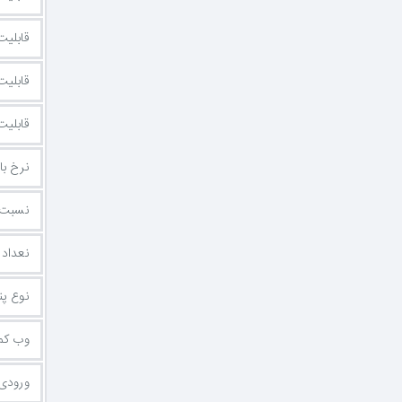
قابلی
قابلیت
قابلیت
نرخ با
نسبت 
نعداد پو
نوع پ
وب کم
ورودی