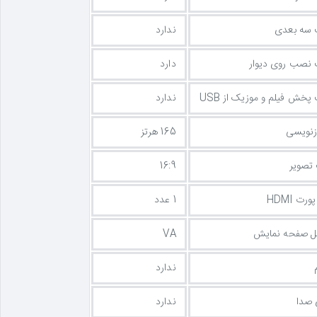
ت سه بعدی
ندارد
 نصب روی دیوار
دارد
 پخش فیلم و موزیک از USB
ندارد
زنویسی
165 هرتز
تصویر
16:9
رت HDMI
1 عدد
نل صفحه نمایش
VA
ندارد
 صدا
ندارد