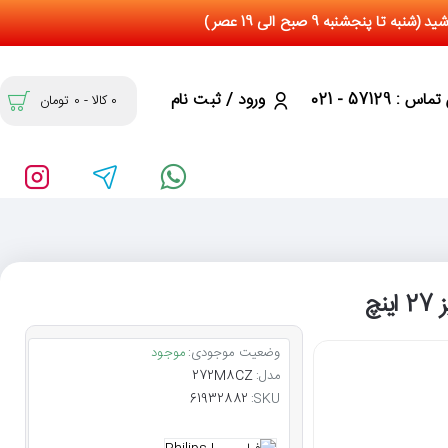
س : 57129 - 021
ورود / ثبت نام
0 کالا - 0 تومان
وضعیت موجودی:
موجود
مدل:
272M8CZ
61932882
SKU: