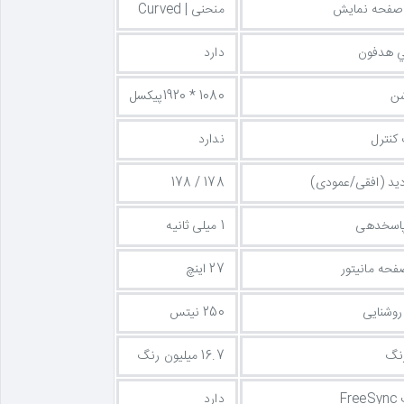
صفحه نمایش
منحنی | Curved
 هدفون
دارد
شن
1080 * 1920پیکسل
کنترل
ندارد
دید (افقی/عمودی)
178 / 178
پاسخدهی
1 میلی ثانیه
فحه مانیتور
27 اینچ
وشنایی
250 نیتس
نگ
16.7 میلیون رنگ
Fr
دارد