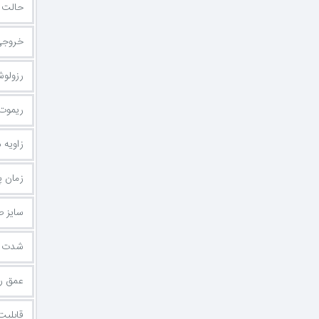
حالت 
خروجي
رزولو
ریموت 
زاویه 
زمان 
سایز ص
شدت ر
عمق ر
قابلیت eeSync