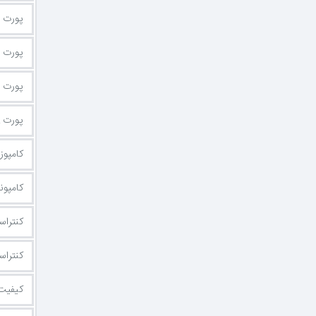
پورت DVI
پورت HDMI
پورت USB
پورت VGA یا D-Sub
کامپوزیت (e
کامپوننت (t
کنتراس
کنتراس
کیفیت