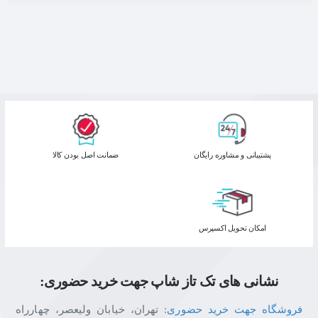
پشتیبانی و مشاوره رایگان
ﺿﻤﺎﻧﺖ اﺻﻞ ﺑﻮدن ﮐﺎﻟﺎ
اﻣﮑﺎن ﺗﺤﻮﯾﻞ اﮐﺴﭙﺮس
نشانی های تک تاز شاپ جهت خرید حضوری:
فروشگاه جهت خرید حضوری
: تهران، خیابان ولیعصر، چهارراه