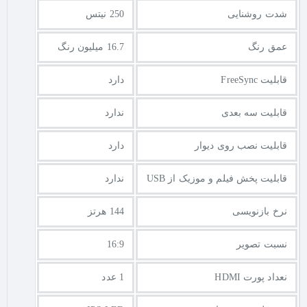
شدت روشنایی
250 نیتس
عمق رنگ
16.7 میلیون رنگ
قابلیت FreeSync
دارد
قابلیت سه بعدی
ندارد
قابلیت نصب روی دیوار
دارد
قابلیت پخش فیلم و موزیک از USB
ندارد
نرخ بازنویسی
144 هرتز
نسبت تصویر
16:9
نعداد پورت HDMI
1 عدد