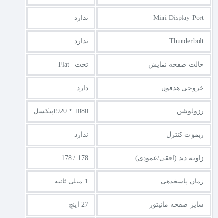
Mini Display Port
ندارد
Thunderbolt
ندارد
حالت صفحه نمایش
تخت | Flat
خروجي هدفون
دارد
رزولوشن
1080 * 1920پیکسل
ریموت کنترل
ندارد
زاویه دید (افقی/عمودی)
178 / 178
زمان پاسخدهی
1 میلی ثانیه
سایز صفحه مانیتور
27 اینچ