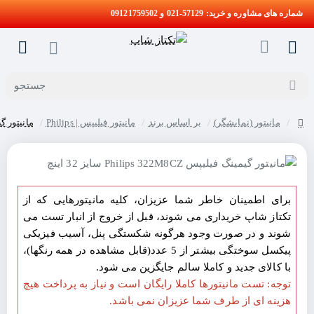
شماره های مشاوره و خرید: 57129-021 و 09121759502
جستجو
مانیتور (نمایشگر)
بر اساس برند
مانیتور فیلیپس | Philips
مانیتور گیمینگ فیلیپ
home
برای اطمینان خاطر شما عزیزان، کلیه مانیتورهایی که از
تکتاز شاپ خریداری می شوند، قبل از خروج از انبار تست می
شوند و در صورت وجود هرگونه شکستگی پنل، آسیب فیزیکی
پیکسل سوختگی بیشتر از 5 عدد(قابل مشاهده در همه رنگها)،
با کالای جدید و کاملا سالم جایگزین می شود.
توجه: تست مانیتورها کاملا رایگان است و نیاز به پرداخت هیچ
هزینه ای از طرف شما عزیزان نمی باشد.