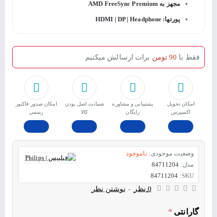
مجهز به AMD FreeSync Premium
پورتها: HDMI | DP | Headphone
فقط با
90 تومن
برات ارسالش میکنیم
امکان تحویل
پشتیبانی و مشاوره
ﺿﻤﺎﻧﺖ اﺻﻞ ﺑﻮدن
امکان صدور فاکتور
اکسپرس
رایگان
ﮐﺎﻟﺎ
رسمی
وضعیت موجودی:
ناموجود
مدل:
84711204
84711204
SKU:
0 نظر
-
نوشتن نظر
گارانتی