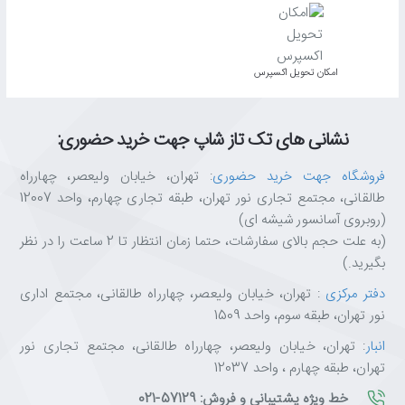
✅
سازگاری ایده‌آل
با خودروهای توربو، وارداتی و حساس
✅
مصرف فوق‌العاده راحت
؛ یک بطری کامل برای هر باک (بیش از ۴۰ لیتر)
✅
حجم اقتصادی ۳۰۰ میلی‌لیتری
با اثربخشی بالا و فوری
اﻣﮑﺎن ﺗﺤﻮﯾﻞ اﮐﺴﭙﺮس
چرا از تکتازشاپ خرید کنیم؟
تکتازشاپ فقط یک فروشگاه نیست—یه مقصد مطمئن برای عاشقان
نشانی های تک تاز شاپ جهت خرید حضوری:
تکنولوژی و انتخاب‌های هوشمندانه‌ست.
با ضمانت اصالت کالا، مشاوره تخصصی، ارسال سریع و پشتیبانی واقعی،
فروشگاه جهت خرید حضوری
: تهران، خیابان ولیعصر، چهارراه
خیالت از خرید راحت باشه.
طالقانی، مجتمع تجاری نور تهران، طبقه تجاری چهارم، واحد 12007
ما اینجاییم تا تجربه‌ای متفاوت، حرفه‌ای و قابل اعتماد از خرید آنلاین رو
(روبروی آسانسور شیشه ای)
برات رقم بزنیم. تکتازشاپ یعنی خرید با خیال راحت، انتخاب با اطمینان.
(به علت حجم بالای سفارشات، حتما زمان انتظار تا 2 ساعت را در نظر
بگیرید.)
دفتر مرکزی
: تهران، خیابان ولیعصر، چهارراه طالقانی، مجتمع اداری
نور تهران، طبقه سوم، واحد 1509
انبار
: تهران، خیابان ولیعصر، چهارراه طالقانی، مجتمع تجاری نور
تهران، طبقه چهارم ، واحد 12037
خط ویژه پشتیبانی و فروش: 57129-021