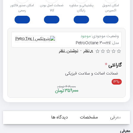
امکان تحویل
پشتیبانی و مشاوره
ﺿﻤﺎﻧﺖ اﺻﻞ ﺑﻮدن
امکان صدور فاکتور
اکسپرس
رایگان
ﮐﺎﻟﺎ
رسمی
وضعیت موجودی:
موجود
مدل:
PetroOctane 300ml
0 نظر
-
نوشتن نظر
گارانتی
ضمانت اصالت و سلامت فیزیکی
-14%
419,000 تومان
359,000 تومان
معرفی
مشخصات
دیدگاه ها
معرفی