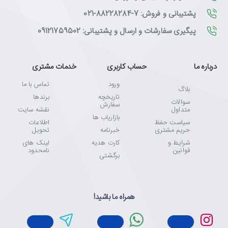
پشتیبانی و فروش: 7-88228284-021
پیگیری سفارشات و ارسال و پشتیبانی: 09121759502
درباره ما
حساب کاربری
خدمات مشتری
ورود
تماس با ما
بلاگ
تاریخچه
برندها
سوالات
سفارش
متداول
نقشه سایت
بازاریاب ها
سیاست حفظ
اطلاعات
حریم مشتری
خبرنامه
تحویل
شرایط و
کارت هدیه
لینک های
قوانین
نامحدود
برگشتی
همراه ما باشید!