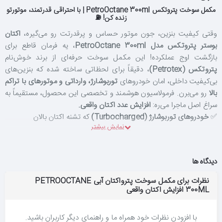
مکمل سوخت پتروتکس PetroOctane 300ml | با احتراقی قدرتمند، موتورتو
زنده کن! ⛽
وقتی کیفیت بنزین، جون موتور حساس و پرقدرتت رو می‌گیره،
اکتان
بوستر پتروتکس مدل PetroOctane 300ml
، یه فرمان قاطع برای
بازگشت اوج عملکرده! این مکمل سوخت حرفه‌ای از برند خوش‌نام
پتروتکس (Petrotex)
، دقیقاً برای لحظاتی ساخته شده که بنزین‌های
بی‌کیفیت داخلی، امان خودروهای
توربوشارژ، وارداتی و موتورهای با تراکم
بالا
رو می‌برن. فرمولاسیون هوشمند و تخصصی این محصول، مستقیماً به
سراغ اصل ماجرا می‌ره:
افزایش عدد اکتان واقعی.
✅
خودروهای توربوشارژ (Turbocharged)
که تشنه اکتان بالان
فرمول غلیظ و بدون حاشیه پتروکتان، احتراق رو از یه واکنش خشن و
ناقص، به یه انفجار
کنترل‌شده، کامل و نرم
تبدیل می‌کنه. نتیجه؟
صدای
گوش‌خراش ناک و تق‌تق موتور
برای همیشه خاموش می‌شه و جاش رو به
دیدگاه ها
یه شتاب نرم و لذت‌بخش می‌ده که زیر پات حسش می‌کنی. خاصیت
نظرات برای مکمل سوخت پترواکتان آبی PETROOCTANE
ضدخوردگی
هوشمندش هم مثل یه سد دفاعی نامرئی، از قطعات فلزی
300ML افزایش اکتان واقعی
ظریف سیستم سوخت‌رسانی در برابر زنگ‌زدگی و خوردگی بنزین‌های
نامرغوب محافظت می‌کنه.
با افزودن نظرات خود همراه ما و راهنمای دیگر کاربران باشید.