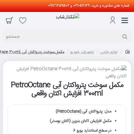
شماره های مشاوره و خرید: 57129-021 و 09121759502
جستجو
لوازم جانبی
تجهیزات خودرو
مکمل سوخت پترواکتان آبی PetroOctane 300ml افزایش اکتان واقعی
home
مکمل سوخت پترواکتان آبی PetroOctane
حراج
300ml افزایش اکتان واقعی
جدید
مدل: پترواکتان آبی (PetroOctane)
مکمل افزایش اکتان بنزین (اکتان بوستر)
در سطح استاندارد یورو 6