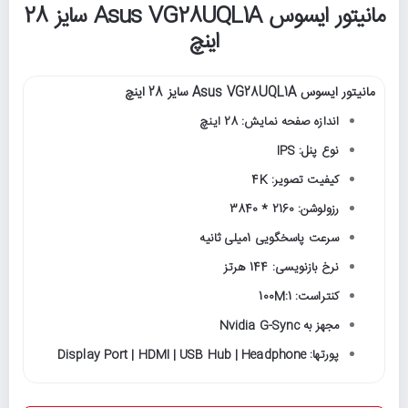
مانیتور ایسوس Asus VG28UQL1A سایز 28
اینچ
مانیتور ایسوس Asus VG28UQL1A سایز 28 اینچ
اندازه صفحه نمایش: 28 اینچ
نوع پنل: IPS
کیفیت تصویر: 4K
رزولوشن: 2160 * 3840
سرعت پاسخگویی 1میلی ثانیه
نرخ بازنویسی: 144 هرتز
کنتراست: 100M:1
مجهز به Nvidia G-Sync
پورتها: Display Port | HDMI | USB Hub | Headphone