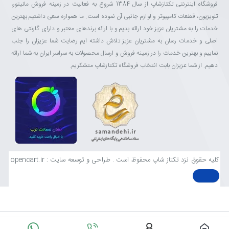
فروشگاه اینترنتی تکتازشاپ از سال 1384 شروع به فعالیت در زمینه فروش مانیتور،
تلویزیون، قطعات کامپیوتر و لوازم جانبی آن نموده است. ما همواره سعی داشتیم بهترین
خدمات را به مشتریان عزیز خود ارائه بدیم و با ارائه برندهای معتبر و دارای گارنتی های
اصلی و خدمات رسان به مشتریان عزیز تلاش داشته ایم رضایت شما عزیزان را جلب
نماییم و بهترین خدمات را در زمینه فروش و ارسال محصولات به سراسر ایران به شما ارائه
دهیم. از شما عزیزان بابت انتخاب فروشگاه تکتازشاپ متشکریم.
کلیه حقوق نزد تکتاز شاپ محفوظ است . طراحی و توسعه سایت : opencart.ir