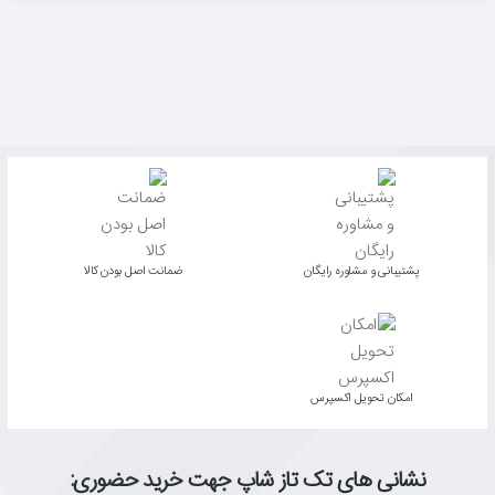
پشتیبانی و مشاوره رایگان
ﺿﻤﺎﻧﺖ اﺻﻞ ﺑﻮدن ﮐﺎﻟﺎ
اﻣﮑﺎن ﺗﺤﻮﯾﻞ اﮐﺴﭙﺮس
نشانی های تک تاز شاپ جهت خرید حضوری: