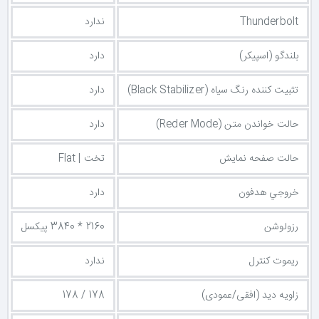
Thunderbolt
ندارد
بلندگو (اسپیکر)
دارد
تثبیت کننده رنگ سیاه (Black Stabilizer)
دارد
حالت خواندن متن (Reder Mode)
دارد
حالت صفحه نمایش
تخت | Flat
خروجي هدفون
دارد
رزولوشن
2160 * 3840 پیکسل
ریموت کنترل
ندارد
زاویه دید (افقی/عمودی)
178 / 178