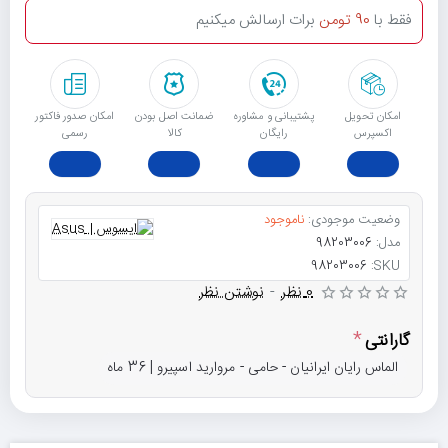
فقط با
90 تومن
برات ارسالش میکنیم
امکان تحویل
پشتیبانی و مشاوره
ﺿﻤﺎﻧﺖ اﺻﻞ ﺑﻮدن
امکان صدور فاکتور
اکسپرس
رایگان
ﮐﺎﻟﺎ
رسمی
وضعیت موجودی:
ناموجود
مدل:
98203006
98203006
SKU:
0 نظر
-
نوشتن نظر
گارانتی
الماس رایان ایرانیان - حامی - مروارید اسپیرو | 36 ماه