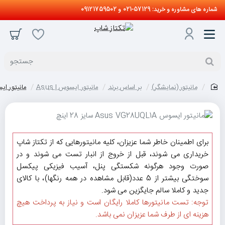
شماره های مشاوره و خرید: 57129-021 و 09121759502
جستجو
مانیتور (نمایشگر)
بر اساس برند
مانیتور ایسوس | Asus
مانیتور ایسوس us VG28UQL1A
home
برای اطمینان خاطر شما عزیزان، کلیه مانیتورهایی که از تکتاز شاپ
خریداری می شوند، قبل از خروج از انبار تست می شوند و در
صورت وجود هرگونه شکستگی پنل، آسیب فیزیکی پیکسل
سوختگی بیشتر از 5 عدد(قابل مشاهده در همه رنگها)، با کالای
جدید و کاملا سالم جایگزین می شود.
توجه: تست مانیتورها کاملا رایگان است و نیاز به پرداخت هیچ
هزینه ای از طرف شما عزیزان نمی باشد.