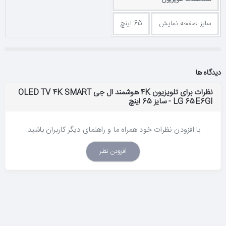
پایه Soundbar
سایز صفحه نمایش
65 اینچ
تلویزیون OLED ال‌جی خود را بر روی پایه‌ای فوق‌العاده زیبا نگاه می‌دارد؛
پایه‌ای که وزن تمامی اجزای بلندگوی Soundbar نیز بر دوشش است.
برای ارائه صدایی بی‌نقص به گوش شما، Soundbar صدایش را در جهت
جلو پخش می‌کند. از صدای واضح و عمیق در تمامی صحنه‌ها لذت ببرید.
دیدگاه ها
نظرات برای تلویزیون 4K هوشمند ال جی OLED TV 4K SMART
LG 65E6GI - سایز 65 اینچ
به باریکی تیغ
با افزودن نظرات خود همراه ما و راهنمای دیگر کاربران باشید.
در LG OLED TV ضخامت صفحه نمایش به نحو مبتکرانه‌ای کم شده
است، زیرا این تلویزیون فاقد نور پس‌زمینه است. باریک بودن این
افزودن نظر
تلویزیون باعث شده است که به هنگام نصب بر روی دیوار، بتوان آن را به
دیوار نزدیکتر کرد. طراحی منحصر به فرد این تلویزیون آن را با خانه مدرن
شما همراه می‌سازد.