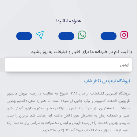
پیکسل‌ها با قابلیت نور دهی مستقل
همراه ما باشید!
پیکسل‌ها به طور مستقل از یکدیگر همانند یک موجود زنده روشن و
خاموش می‌شوند و مشکی مطلق و رنگ‌های زنده تولید می‌کنند. از آنجا که
دیگر نیاز به نور پس زمینه نمی‌باشد، طراحی LG OLED TV ساختاری
مینیمال را دارا می‌باشد. وجود این قابلیت در این تلویزیون، معماری را به
با ثبت نام در خبرنامه ما برای اخبار و تبلیغات به روز باشید
سر حد کمال رسانده است و تا به حال در هیچ تلویزیونی مشاهده نشده
است.
ایمیل
فروشگاه اینترنتی تکتاز شاپ
کنتراست بی‌نهایت
فروشگاه اینترنتی تکتازشاپ از سال 1384 شروع به فعالیت در زمینه فروش مانیتور،
ستاره‌ها اوج درخشش را در اوج سیاهی آسمان نمایش می‌دهند. این نوع
تلویزیون، قطعات کامپیوتر و لوازم جانبی آن نموده است. ما همواره سعی داشتیم بهترین
سیاهی را تنها از طریق کنتراست بی‌نهایت LG OLED TV، که نتیجه
خدمات را به مشتریان عزیز خود ارائه بدیم و با ارائه برندهای معتبر و دارای گارنتی های
خاموش و روشن شدن مستقل پیکسل‌هاست (self-lighting pixels)
اصلی و خدمات رسان به مشتریان عزیز تلاش داشته ایم رضایت شما عزیزان را جلب
شاهد می‌باشید.
نماییم و بهترین خدمات را در زمینه فروش و ارسال محصولات به سراسر ایران به شما ارائه
دهیم. از شما عزیزان بابت انتخاب فروشگاه تکتازشاپ متشکریم.