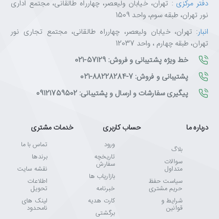
دفتر مرکزی
: تهران، خیابان ولیعصر، چهارراه طالقانی، مجتمع اداری
ULTRA HD PREMIUM معیاری جدیدی در تعریف تلویزیون
نور تهران، طبقه سوم، واحد 1509
تمام تلویزیون‌های 4K همانند یکدیگر نمی‌باشند. گواهینامه ULTRA HD
انبار
: تهران، خیابان ولیعصر، چهارراه طالقانی، مجتمع تجاری نور
PREMIUM، نمایش تصویر و صدا از تلویزیون را با بالاترین استاندارد
تهران، طبقه چهارم ، واحد 12037
ممکن تضمین می‌کند. تلویزیون OLED مکمل این فناوری می‌باشد که با
ارائه پالت رنگی کاملی، امکان نمایش ULTRA HD PREMIUM را بر روی
خط ویژه پشتیبانی و فروش: 57129-021
تلویزیون محیا می‌سازد.
پشتیبانی و فروش: 7-88228284-021
پیگیری سفارشات و ارسال و پشتیبانی: 09121759502
رنگ مشکی OLED عظمت جهان هستی را به نمایش می‌گذارد
درباره ما
حساب کاربری
خدمات مشتری
تلویزیون OLED ال‌جی با توانایی تولید و پخش مشکی مطلق و عمیق،
ورود
تماس با ما
کانال به ‌تازگی تاسیس ‌شده NASA TV UHD را به بهترین شکل ممکن به
بلاگ
تاریخچه
برندها
نمایش می‌گذارد، و بدین ترتیب مصرف‌کنندگان بیش از پیش تجربه
سوالات
سفارش
واقعی بودن در فضا را لمس می‌کنند.
متداول
نقشه سایت
بازاریاب ها
سیاست حفظ
اطلاعات
حریم مشتری
خبرنامه
تحویل
- Harmonic، شریک رسمی NASA در پخش کانال NASA TV UHD -
شرایط و
کارت هدیه
لینک های
قوانین
نامحدود
برگشتی