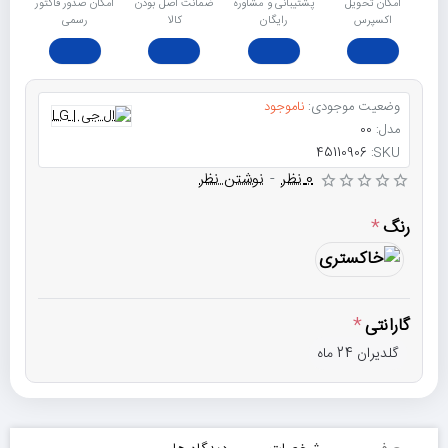
امکان تحویل
پشتیبانی و مشاوره
ﺿﻤﺎﻧﺖ اﺻﻞ ﺑﻮدن
امکان صدور فاکتور
اکسپرس
رایگان
ﮐﺎﻟﺎ
رسمی
وضعیت موجودی:
ناموجود
مدل:
00
45110906
SKU:
0 نظر
-
نوشتن نظر
رنگ
گارانتی
گلدیران 24 ماه