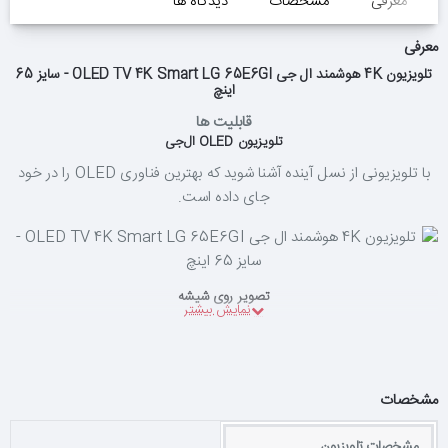
معرفی
مشخصات
دیدگاه ها
معرفی
تلویزیون 4K هوشمند ال جی OLED TV 4K Smart LG 65E6GI - سایز 65
اینچ
قابلیت ها
تلویزیون OLED ال‌جی
با تلویزیونی از نسل آینده آشنا شوید که بهترین فناوری OLED را در خود
جای داده است.
تصویر روی شیشه
برای اولین بار، یک پانل فوق باریک OLED روی یک صفحه شیشه‌ای قرار
گرفته است. به این ترتیب، طراحی حیرت‌انگیزی در تلویزیون LG OLED
حاصل شده است که در خور کیفیت تصویر عالی آن است.
مشخصات
مشخصات تلویزیون