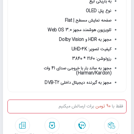
به باریکی تیغ
نوع پنل: OLED
صفحه نمایش مسطح | Flat
تلویزیون هوشمند مجهز Web OS 3.0
مجهز به HDR و Dolby Vision
کیفیت تصویر: UHD-4K
رزولوشن: 2160 * 3840
مجهز به ساند بار با خروجی صدای 41 وات
(Harman/Kardon)
مجهز به گیرنده دیجیتال داخلی DVB-T2
فقط با
90 تومن
برات ارسالش میکنیم