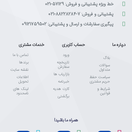
خط ویژه پشتیبانی و فروش: 57129-021
پشتیبانی و فروش: 7-88228284-021
پیگیری سفارشات و ارسال و پشتیبانی: 09121759502
درباره ما
حساب کاربری
خدمات مشتری
ورود
تماس با ما
بلاگ
تاریخچه
برندها
سوالات
سفارش
متداول
نقشه سایت
بازاریاب ها
سیاست حفظ
اطلاعات
حریم مشتری
خبرنامه
تحویل
شرایط و
کارت هدیه
لینک های
قوانین
نامحدود
برگشتی
همراه ما باشید!