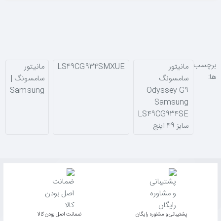
برچسب
مانیتور
LS49CG934SMXUE
مانیتور
ها:
سامسونگ
سامسونگ |
Samsung
Odyssey G9
Samsung
LS49CG934SE
سایز 49 اینچ
پشتیبانی و مشاوره رایگان
ﺿﻤﺎﻧﺖ اﺻﻞ ﺑﻮدن ﮐﺎﻟﺎ