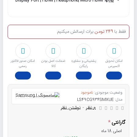
پورتها: Display Port | HDMI | Headphone| Micro HDMI
فقط با
249 تومن
برات ارسالش میکنیم
امکان تحویل
پشتیبانی و مشاوره
ﺿﻤﺎﻧﺖ اﺻﻞ ﺑﻮدن
امکان صدور فاکتور
اکسپرس
رایگان
ﮐﺎﻟﺎ
رسمی
وضعیت موجودی:
ناموجود
مدل:
LS49CG934SMXUE
0 نظر
-
نوشتن نظر
گارانتی
اصلی 18 ماه