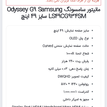
هزینه ای از طرف شما عزیزان نمی باشد.
مانیتور سامسونگ Odyssey G9 Samsung
LS49CG934SM سایز 49 اینچ
سایز صفحه نمایش: 49 اینچ
نوع پنل: OLED
حالت صفحه نمایش: منحنی Curved
شعاع انحنا: 1000R
رفرش ریت: 240 هرتز
زمان پاسخ دهی: 0.03 میلی ثانیه
کیفیت تصویر: DWQHD
رزولوشن: 1440 * 5120
کنتراست: 1.000.000:1
مجهز به اسپکر داخلی