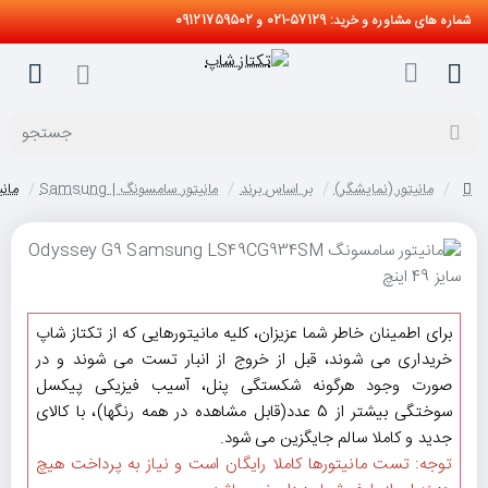
شماره های مشاوره و خرید: 57129-021 و 09121759502
جستجو
مانیتور (نمایشگر)
بر اساس برند
مانیتور سامسونگ | Samsung
مانیتور سام
home
برای اطمینان خاطر شما عزیزان، کلیه مانیتورهایی که از تکتاز شاپ
خریداری می شوند، قبل از خروج از انبار تست می شوند و در
صورت وجود هرگونه شکستگی پنل، آسیب فیزیکی پیکسل
سوختگی بیشتر از 5 عدد(قابل مشاهده در همه رنگها)، با کالای
جدید و کاملا سالم جایگزین می شود.
توجه: تست مانیتورها کاملا رایگان است و نیاز به پرداخت هیچ