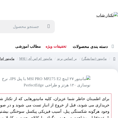
جهت مشاوره و خرید می توانید با شماره 57129-021 تماس بگیرید یا در بله یا روبیکا با شماره 09121759502 در ارتباط باشید (شنبه تا پنجشنبه 9 صبح الی 19 عصر)
جستجو
محصول
دسته بندی محصولات
تخفیفات ویژه
مطالب آموزشی
مانیتور (نمایشگر)
بر اساس برند
مانیتور ام اس آی | MSI
مانیتور ام‌اس‌آی 7" IPS 120Hz
home
جد
برای اطمینان خاطر شما عزیزان، کلیه مانیتورهایی که از تکتاز ش
خریداری می شوند، قبل از خروج از انبار تست می شوند و در صو
وجود هرگونه شکستگی پنل، آسیب فیزیکی پیکسل سوختگی بیشتر 
5 عدد(قابل مشاهده در همه رنگها)، با کالای جدید و کاملا سا