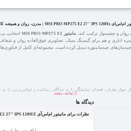
MSI PRO MP275 E2 27" IPS 12 | مدرن، روان و همیشه کارآمد
 روان و چشمنواز ترکیب کند،
مانیتور MSI PRO MP275 E2
انتخابی بی‌
مره اداری و هم برای گیمینگ سبک، تصاویری فوق‌العاده روان و شفاف
ی چیدمان‌های چندمانیتوره تبدیل کرده است. مجموعه‌ای کامل از فناوری‌ه
از چهار طرف، فضای نمایشگر را به حداکثر رسانده و حواس‌پرتی را به ح
ن چند مانیتوره را نیز فراهم می‌کند.
دیدگاه ها
نظرات برای مانیتور ام‌اس‌آی MSI PRO MP275 E2 27" IPS 120HZ
با افزودن نظرات خود 