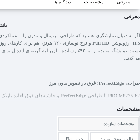
معرفی
مشخصات
دیدگاه ها
معرفی
مانیتور ام‌اس‌آی 0Hz
گر به دنبال نمایشگری هستید که طراحی مینیمال و مدرن را با عملکردی
IPS
، رزولوشن
Full HD
و
نرخ نوسازی ۱۲۰ هرتز
، هم برای کارهای روز
نسبت نمایشگر به بدنه را به
۹۲٪
رسانده و آن را به گزینه‌ای ایده‌آل برا
می‌کنند.
طراحی PerfectEdge؛ غرق در تصویر بدون مرز
PRO MP275 E با طراحی
PerfectEdge
و حاشیه‌های فوق‌العاده باریک 
شما می‌بخشد، بلکه امکان ایجاد یک فضای کاری یکپارچه و گسترده با چیدما
مشخصات
مشخصات سازنده
نرخ نوسازی ۱۲۰ هرتز؛ روانی فراتر از تصور
حالت صفحه نمایش
تخت | Flat