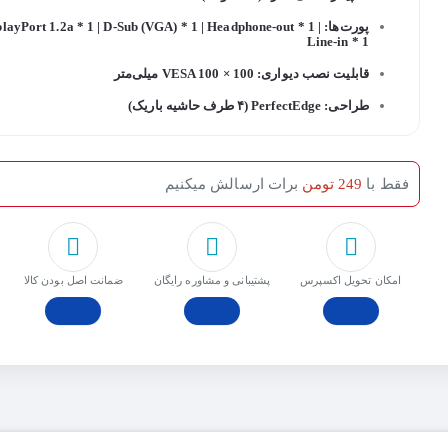
پورت‌ها: layPort 1.2a * 1 | D-Sub (VGA) * 1 | Headphone-out * 1
Line-in * 1
قابلیت نصب دیواری: VESA 100 × 100 میلی‌متر
طراحی: PerfectEdge (۴ طرف حاشیه باریک)
فقط با
249 تومن
برات ارسالش میکنیم
امکان تحویل اکسپرس
پشتیبانی و مشاوره رایگان
ﺿﻤﺎﻧﺖ اﺻﻞ ﺑﻮدن ﮐﺎﻟﺎ