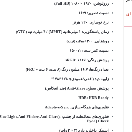
رزولوشن: ۱۹۲۰ × ۱۰۸۰ (Full HD)
نسبت تصویر: ۱۶:۹
 ای
نرخ نوسازی: ۱۲۰ هرتز
زمان پاسخگویی: ۱ میلی‌ثانیه (MPRT) / ۴ میلی‌ثانیه (GTG)
روشنایی: ۳۰۰ cd/m² (نیت)
نسبت کنتراست: ۱۵۰۰:۱
پوشش رنگی: sRGB: ۱۱۶٪
تعداد رنگ‌ها: ۱۶.۷ میلیون رنگ (۸ بیت، ۶ بیت + FRC)
زاویه دید (افقی/عمودی): ۱۷۸°/۱۷۸°
پوشش سطح: Anti-Glare (ضد انعکاس)
HDR: HDR Ready
فناوری‌های همگام‌سازی: Adaptive-Sync
فناوری‌های محافظت از چشم: ht, Anti-Flicker, Anti-Glare
Eye-Q Check
اسپیکر داخلی: دارد (۲ × ۲ وات)