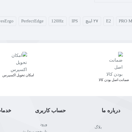
PRO M
E2
۲۷ اینچ
IPS
120Hz
PerfectEdge
yesErgo
اﻣﮑﺎن ﺗﺤﻮﯾﻞ اﮐﺴﭙﺮس
ﺿﻤﺎﻧﺖ اﺻﻞ ﺑﻮدن ﮐﺎﻟﺎ
‌سی
درباره ما
حساب کاربری
خدما
ورود
بلاگ
تاریخچه سفارش