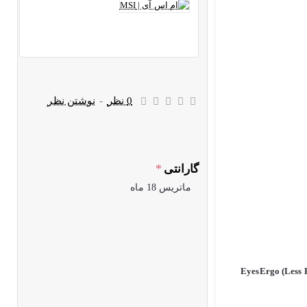
0 نظر
-
نوشتن نظر
گارانتی
ماتریس 18 ماه
EyesErgo (Less Blue Lig),