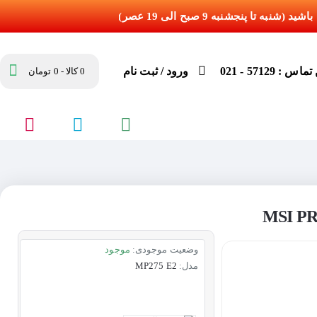
س : 57129 - 021
ورود / ثبت نام
0 کالا - 0 تومان
وضعیت موجودی:
موجود
مدل:
MP275 E2