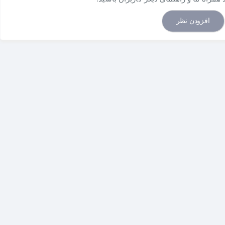
ی‌کند. نتیجه این قدرت، اسکرولی نرم‌تر در وب‌گردی، انیمیشن‌های روان‌تر در رابط کاربری و تجربه‌ای
ا همگام‌سازی نرخ فریم کارت گرافیک و مانیتور، پارگی و لکنت تصویر را
افزودن نظر
Less Blue 
برای کاهش نور آبی مضر، فناوری
Anti-Flicker
برای حذف
ند تا سلامت چشمان خود را بررسی کرده و در صورت نیاز، استراحت
 دکمه پاور مانیتور روشن کنید. همچنین،
Display Kit App
امکان مدیریت
HDMI 2.
و
D-Sub (VGA)
برای دستگاه‌های مختلف.
اسپیکرهای داخلی