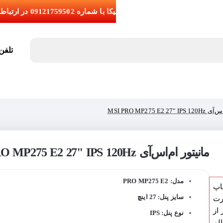
تلفن تما
MSI PRO MP275 E2 2
مانیتور ام‌اس‌آی MSI PRO MP275 E2 27" IPS 120Hz
ید
مدل: PRO MP275 E2
اپ
سایز پنل: 27 اینچ
رت
از
نوع پنل: IPS
لم