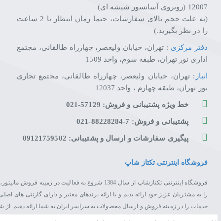
چرا از تکتازشاپ خرید کنیم؟
12007 (روبروی آسانسور شیشه ای)
(به علت حجم بالای سفارشات، حتما زمان انتظار تا 2 ساعت
تکتازشاپ فقط یک فروشگاه نیست—یک مقصد مطمئن برای عاشقان تکنول
را در نظر بگیرید.)
با ضمانت اصالت کالا، مشاوره تخصصی، ارسال سریع و پشتیبانی واقعی، 
ما اینجاییم تا تجربه‌ای متفاوت، حرفه‌ای و قابل اعتماد از خرید آنلاین را بر
دفتر مرکزی
: تهران، خیابان ولیعصر، چهارراه طالقانی، مجتمع
تکتازشاپ یعنی خرید با خیال راحت، انتخاب با اطمینان.
اداری نور تهران، طبقه سوم، واحد 1509
انبار
: تهران، خیابان ولیعصر، چهارراه طالقانی، مجتمع تجاری
نور تهران، طبقه چهارم ، واحد 12037
خط ویژه پشتیبانی و فروش: 57129-021
پشتیبانی و فروش: 7-88228284-021
پیگیری سفارشات و ارسال و پشتیبانی: 09121759502
فروشگاه اینترنتی تکتاز شاپ
فروشگاه اینترنتی تکتازشاپ از سال 1384 شروع به فعال
را به مشتریان عزیز خود ارائه بدیم و با ارائه برندهای معتبر و دارای گارنتی های 
خدمات را در زمینه فروش و ارسال محصولات به سراسر ایران به شما ارائه دهیم. از 