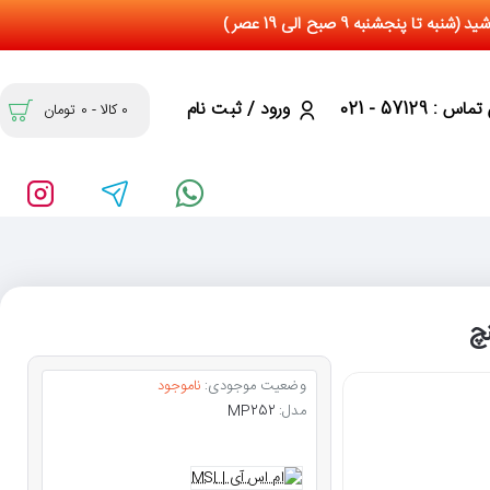
س : 57129 - 021
ورود / ثبت نام
0 کالا - 0 تومان
وضعیت موجودی:
ناموجود
مدل:
MP252