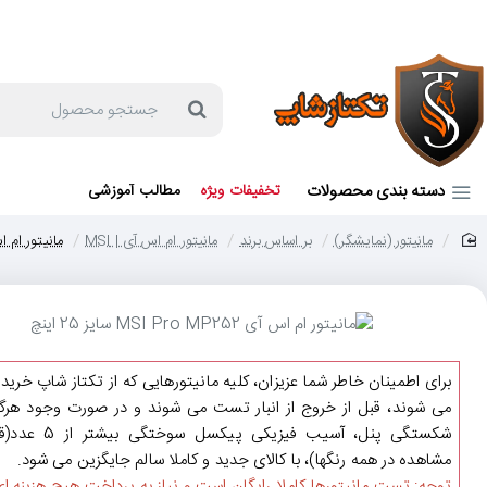
جهت مشاوره و خرید می توانید با شماره 57129-021 تماس بگیرید یا در بله یا روبیکا با شماره 09121759502 در ارتباط باشید (شنبه تا پنجشنبه 9 صبح الی 19 عصر)
جستجو
محصول
دسته بندی محصولات
تخفیفات ویژه
مطالب آموزشی
مانیتور (نمایشگر)
بر اساس برند
مانیتور ام اس آی | MSI
مانیتور ام اس آی I Pro MP252
home
برای اطمینان خاطر شما عزیزان، کلیه مانیتورهایی که از تکتاز شاپ خرید
می شوند، قبل از خروج از انبار تست می شوند و در صورت وجود هرگو
شکستگی پنل، آسیب فیزیکی پیکسل سوختگی ب
مشاهده در همه رنگها)، با کالای جدید و کاملا سالم جایگزین می شود.
توجه: تست مانیتورها کاملا رایگان است و نیاز به پرداخت هیچ هزینه ای