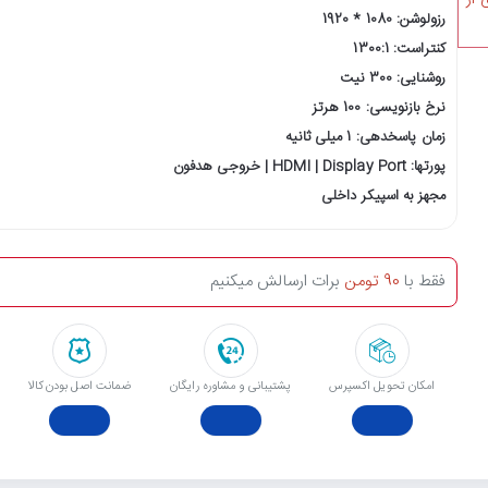
رزولوشن: 1080 * 1920
کنتراست: 1300:1
روشنایی: 300 نیت
نرخ بازنویسی: 100 هرتز
زمان پاسخدهی: 1 میلی ثانیه
پورتها: HDMI | Display Port | خروجی هدفون
مجهز به اسپیکر داخلی
فقط با
90 تومن
برات ارسالش میکنیم
امکان تحویل اکسپرس
پشتیبانی و مشاوره رایگان
ﺿﻤﺎﻧﺖ اﺻﻞ ﺑﻮدن ﮐﺎﻟﺎ