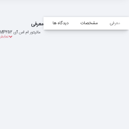
معرفی
مشخصات
دیدگاه ها
معرفی
مانیتور ام اس آی MSI Pro MP252 سایز 25 اینچ