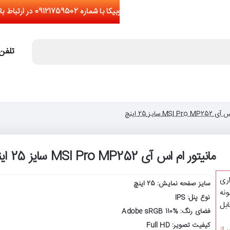
تلفن تما
MS سایز 25 اینچ
مانیتور ام اس آی MSI Pro MP252 سایز 25 اینچ
اری
سایز صفحه نمایش: 25 اینچ
نه
نوع پنل: IPS
یشتر از 5 عدد(قابل
فضای رنگ: Adobe sRGB 110%
کیفیت تصویر: Full HD
 از