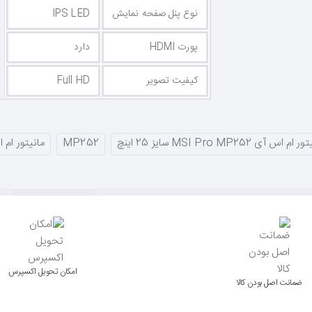
نوع پنل صفحه نمایش
IPS LED
پورت HDMI
دارد
کیفیت تصویر
Full HD
ام اس آی MSI Pro MP252 سایز 25 اینچ
MP252
مانیتور ام اس
اﻣﮑﺎن ﺗﺤﻮﯾﻞ اﮐﺴﭙﺮس
ﺿﻤﺎﻧﺖ اﺻﻞ ﺑﻮدن ﮐﺎﻟﺎ