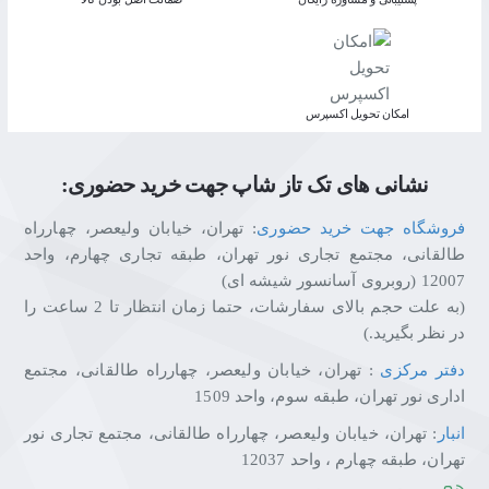
✅
پوشش ۹۹٪ sRGB
با روشنایی ۳۰۰ نیت
✅
پایه ارگونومیک کامل
: تنظیم ارتفاع، Swivel، Pivot و Tilt
✅
پورت‌های کامل
: ۲ × HDMI 2.0b و ۱ × DisplayPort 1.2a
✅
اسپیکرهای داخلی ۲ × ۲ وات
و طراحی Frameless
اﻣﮑﺎن ﺗﺤﻮﯾﻞ اﮐﺴﭙﺮس
✅
قابلیت نصب دیواری
VESA 100x100mm
نشانی های تک تاز شاپ جهت خرید حضوری:
چرا از تکتازشاپ خرید کنیم؟
فروشگاه جهت خرید حضوری
: تهران، خیابان ولیعصر، چهارراه
تکتازشاپ فقط یک فروشگاه نیست—یک مقصد مطمئن برای
طالقانی، مجتمع تجاری نور تهران، طبقه تجاری چهارم، واحد
عاشقان تکنولوژی و انتخاب‌های هوشمندانه است.
12007 (روبروی آسانسور شیشه ای)
با ضمانت اصالت کالا، مشاوره تخصصی، ارسال سریع و پشتیبانی
(به علت حجم بالای سفارشات، حتما زمان انتظار تا 2 ساعت را
واقعی، خیالت از خرید راحت باشد.
در نظر بگیرید.)
ما اینجاییم تا تجربه‌ای متفاوت، حرفه‌ای و قابل اعتماد از خرید آنلاین
دفتر مرکزی
: تهران، خیابان ولیعصر، چهارراه طالقانی، مجتمع
را برایت رقم بزنیم.
اداری نور تهران، طبقه سوم، واحد 1509
تکتازشاپ یعنی خرید با خیال راحت، انتخاب با اطمینان.
انبار
: تهران، خیابان ولیعصر، چهارراه طالقانی، مجتمع تجاری نور
تهران، طبقه چهارم ، واحد 12037