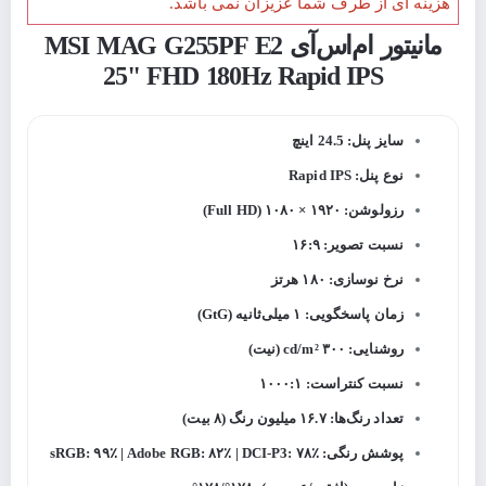
هزینه ای از طرف شما عزیزان نمی باشد.
مانیتور ام‌اس‌آی MSI MAG G255PF E2
25" FHD 180Hz Rapid IPS
سایز پنل: 24.5 اینچ
نوع پنل: Rapid IPS
رزولوشن: ۱۹۲۰ × ۱۰۸۰ (Full HD)
نسبت تصویر: ۱۶:۹
نرخ نوسازی: ۱۸۰ هرتز
زمان پاسخگویی: ۱ میلی‌ثانیه (GtG)
روشنایی: ۳۰۰ cd/m² (نیت)
نسبت کنتراست: ۱۰۰۰:۱
تعداد رنگ‌ها: ۱۶.۷ میلیون رنگ (۸ بیت)
پوشش رنگی: sRGB: ۹۹٪ | Adobe RGB: ۸۲٪ | DCI-P3: ۷۸٪