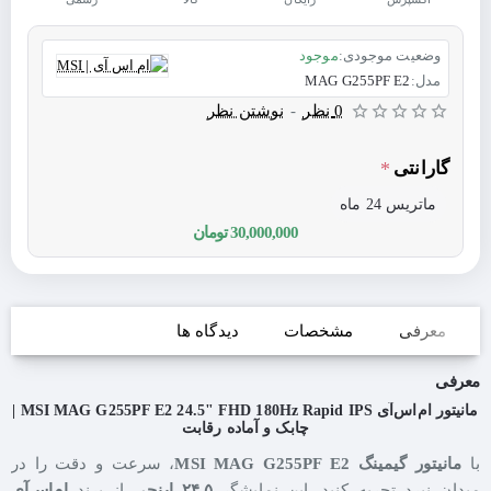
وضعیت موجودی:
موجود
مدل:
MAG G255PF E2
0 نظر
-
نوشتن نظر
گارانتی
ماتریس 24 ماه
30,000,000 تومان
معرفی
مشخصات
دیدگاه ها
معرفی
مانیتور ام‌اس‌آی MSI MAG G255PF E2 24.5" FHD 180Hz Rapid IPS |
چابک و آماده رقابت
با
مانیتور گیمینگ MSI MAG G255PF E2
، سرعت و دقت را در
میدان نبرد تجربه کنید. این نمایشگر
۲۴.۵ اینچی
از برند
ام‌اس‌آی