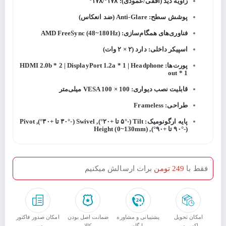
زاویه دید (افقی/عمودی): ۱۷۸°/۱۷۸°
پوشش سطح: Anti-Glare (ضد انعکاس)
فناوری‌های همگام‌سازی: AMD FreeSync (48~180Hz)
اسپیکر داخلی: دارد (۲ × ۲ وات)
پورت‌ها: HDMI 2.0b * 2 | DisplayPort 1.2a * 1 | Headphone
out * 1
قابلیت نصب دیواری: VESA 100 × 100 میلی‌متر
طراحی: Frameless
پایه ارگونومیک: Tilt (-۵° تا +۲۰°), Swivel (-۳۰° تا +۳۰°), Pivot
(-۹۰° تا +۹۰°), Height (0~130mm)
فقط با
249 تومن
برات ارسالش میکنیم
امکان تحویل
پشتیبانی و مشاوره
ﺿﻤﺎﻧﺖ اﺻﻞ ﺑﻮدن
امکان صدور فاکتور
اکسپرس
رایگان
ﮐﺎﻟﺎ
رسمی