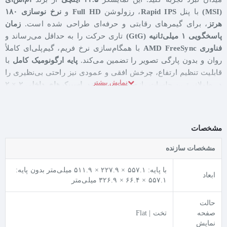
(MSI)
با پنل
Rapid IPS
، رزولوشن
Full HD
و
نرخ نوسازی ۱۸۰
هرتز
، برای گیمرهای رقابتی و حرفه‌ای طراحی شده است.
زمان
پاسخگویی ۱ میلی‌ثانیه (GtG)
تاری حرکت را به حداقل می‌رساند و
فناوری AMD FreeSync
با همگام‌سازی نرخ فریم، گیم‌پلی‌ای کاملاً
روان و بدون پارگی تصویر را تضمین می‌کند.
پایه ارگونومیک کامل
با
قابلیت تنظیم ارتفاع، چرخش افقی و عمودی نیز راحتی بی‌نظیری را
در طولانی‌ترین جلسات بازی فراهم می‌کند.
اسپیکرهای داخلی ۲ × ۲
وات
هم برای استفاده روزمره کاملاً کافی هستند.
مشخصات
پنل Rapid IPS و نرخ نوسازی ۱۸۰ هرتز؛ برتری در هر فریم
مشخصات سازنده
کیفیت تصویر در MAG G255PF E2 با یک پنل
Rapid IPS
تضمین
می‌شود که علاوه بر زاویه دید گسترده
۱۷۸ درجه
، سرعت پاسخگویی
با پایه: ۵۵۷.۱ × ۲۲۷.۹ × ۵۱۱.۹ میلی‌متر بدون پایه:
ابعاد
۵۵۷.۱ × ۶۶.۴ × ۳۲۶.۹ میلی‌متر
فوق‌العاده
۱ میلی‌ثانیه (GtG)
را ارائه می‌دهد. این یعنی تصاویر حتی
در سریع‌ترین و شلوغ‌ترین صحنه‌های بازی‌های شوتر و مسابقه‌ای،
حالت
کاملاً شفاف و بدون تاری حرکت باقی می‌مانند.
نرخ نوسازی ۱۸۰
صفحه
تخت | Flat
هرتز
نیز سه برابر سریع‌تر از مانیتورهای ۶۰ هرتزی معمولی، تصاویر
نمایش