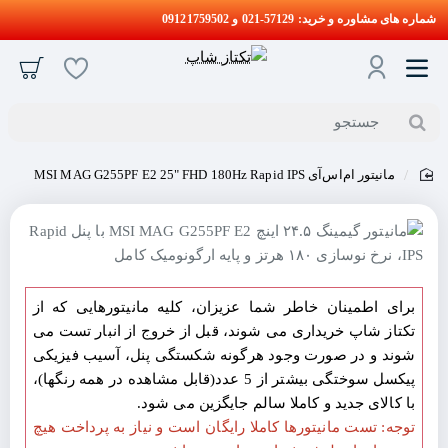
شماره های مشاوره و خرید: 57129-021 و 09121759502
جستجو
مانیتور ام‌اس‌آی MSI MAG G255PF E2 25" FHD 180Hz Rapid IPS
home
جدید
برای اطمینان خاطر شما عزیزان، کلیه مانیتورهایی که از
تکتاز شاپ خریداری می شوند، قبل از خروج از انبار تست می
شوند و در صورت وجود هرگونه شکستگی پنل، آسیب فیزیکی
پیکسل سوختگی بیشتر از 5 عدد(قابل مشاهده در همه رنگها)،
با کالای جدید و کاملا سالم جایگزین می شود.
توجه: تست مانیتورها کاملا رایگان است و نیاز به پرداخت هیچ