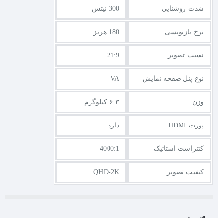
۱.۰۷ میلیارد رنگ (عمق ۱۰ بیت)
نیز تجربه بصری شما را به سطحی
شدت روشنایی
300 نیتس
کاملاً جدید می‌برد.
نرخ بازنویسی
180 هرتز
۱۸۰ هرتز و ۱ میلی‌ثانیه؛ سرعت و دقت بی‌رقیب
نسبت تصویر
21:9
در رقابت‌های آنلاین، سرعت حرف اول را می‌زند. این مانیتور با
نرخ
نوع پنل صفحه نمایش
VA
نوسازی ۱۸۰ هرتز
و
زمان پاسخگویی ۱ میلی‌ثانیه (MPRT)
، تصاویری
فوق‌العاده روان و بدون تاری حرکت را در سریع‌ترین صحنه‌ها ارائه
وزن
۶.۳ کیلوگرم
می‌دهد. فناوری
AMD FreeSync Premium
نیز با همگام‌سازی نرخ
فریم کارت گرافیک و مانیتور، هرگونه پارگی یا لکنت تصویر را برای
پورت HDMI
دارد
همیشه حذف می‌کند و گیم‌پلی‌ای یکدست و بی‌نقص را تضمین
می‌نماید.
کنتراست استاتیک
4000:1
کیفیت تصویر
QHD-2K
حالت کنسول؛ آماده برای PS5 و Xbox
MAG 346CQ با
حالت کنسول اختصاصی
، از رزولوشن‌های
1080p و
1440p در ۶۰ و ۱۲۰ هرتز
روی PS5 و Xbox پشتیبانی می‌کند. همچنین