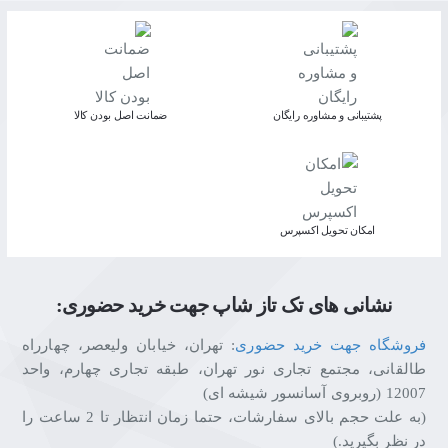
۱۵۰۰R برای غوطه‌وری کامل
✅
کاربران کنسول
: حالت کنسول با پشتیبانی از 120Hz روی
PS5 و Xbox
✅
تولیدکنندگان محتوا
: فضای دسکتاپ عظیم و پوشش رنگی
گسترده
پشتیبانی و مشاوره رایگان
ﺿﻤﺎﻧﺖ اﺻﻞ ﺑﻮدن ﮐﺎﻟﺎ
ویژگی‌های کلیدی MSI MAG 346CQ
✅
پنل ۳۴ اینچی VA خمیده
با وضوح UWQHD (3440x1440) و
نسبت ۲۱:۹
✅
نرخ نوسازی ۱۸۰ هرتز
و زمان پاسخگویی ۱ میلی‌ثانیه
اﻣﮑﺎن ﺗﺤﻮﯾﻞ اﮐﺴﭙﺮس
(MPRT)
✅
انحنای ۱۵۰۰R
برای تجربه بصری فراگیر
✅
AMD FreeSync Premium
برای حذف پارگی و لکنت تصویر
نشانی های تک تاز شاپ جهت خرید حضوری:
✅
فناوری AI Vision
برای آشکارسازی جزئیات در صحنه‌های
فروشگاه جهت خرید حضوری
: تهران، خیابان ولیعصر، چهارراه
تاریک
طالقانی، مجتمع تجاری نور تهران، طبقه تجاری چهارم، واحد
✅
نسبت کنتراست ۴۰۰۰:۱
و نمایش ۱.۰۷ میلیارد رنگ (۱۰
12007 (روبروی آسانسور شیشه ای)
بیت)
(به علت حجم بالای سفارشات، حتما زمان انتظار تا 2 ساعت را
✅
پشتیبانی از حالت کنسول
با HDMI CEC و VRR برای
در نظر بگیرید.)
PS5/Xbox