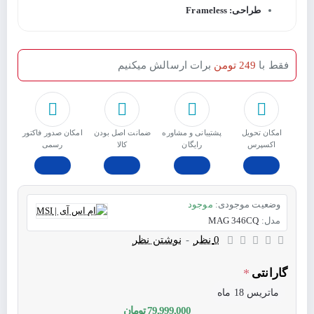
طراحی: Frameless
فقط با
249 تومن
برات ارسالش میکنیم
امکان تحویل
پشتیبانی و مشاوره
ﺿﻤﺎﻧﺖ اﺻﻞ ﺑﻮدن
امکان صدور فاکتور
اکسپرس
رایگان
ﮐﺎﻟﺎ
رسمی
وضعیت موجودی:
موجود
مدل:
MAG 346CQ
0 نظر
-
نوشتن نظر
گارانتی
ماتریس 18 ماه
79,999,000 تومان