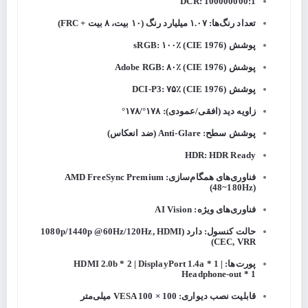
DCR: 100000000:1
تعداد رنگ‌ها: ۱.۰۷ میلیارد رنگ (۱۰ بیت، ۸ بیت + FRC)
پوشش sRGB: ۱۰۰٪ (CIE 1976)
پوشش Adobe RGB: ۸۰٪ (CIE 1976)
پوشش DCI-P3: ۷۵٪ (CIE 1976)
زاویه دید (افقی/عمودی): ۱۷۸°/۱۷۸°
پوشش سطح: Anti-Glare (ضد انعکاس)
HDR: HDR Ready
فناوری‌های همگام‌سازی: AMD FreeSync Premium
(48~180Hz)
فناوری‌های ویژه: AI Vision
حالت کنسول: دارد (1080p/1440p @60Hz/120Hz, HDMI
CEC, VRR)
پورت‌ها: HDMI 2.0b * 2 | DisplayPort 1.4a * 1 |
Headphone-out * 1
قابلیت نصب دیواری: VESA 100 × 100 میلی‌متر