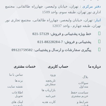
✅
پورت‌های کامل
: ۲ × HDMI 2.0b و ۱ × DisplayPort 1.4a
دفتر مرکزی
: تهران، خیابان ولیعصر، چهارراه طالقانی، مجتمع
✅
طراحی Frameless
با قابلیت نصب VESA 100x100mm
اداری نور تهران، طبقه سوم، واحد 1509
انبار
: تهران، خیابان ولیعصر، چهارراه طالقانی، مجتمع تجاری نور
چرا از تکتازشاپ خرید کنیم؟
تهران، طبقه چهارم ، واحد 12037
خط ویژه پشتیبانی و فروش: 57129-021
تکتازشاپ فقط یک فروشگاه نیست—یک مقصد مطمئن برای
عاشقان تکنولوژی و انتخاب‌های هوشمندانه است.
پشتیبانی و فروش: 7-88228284-021
با ضمانت اصالت کالا، مشاوره تخصصی، ارسال سریع و پشتیبانی
پیگیری سفارشات و ارسال و پشتیبانی: 09121759502
واقعی، خیالت از خرید راحت باشد.
ما اینجاییم تا تجربه‌ای متفاوت، حرفه‌ای و قابل اعتماد از خرید آنلاین
را برایت رقم بزنیم.
درباره ما
حساب کاربری
خدمات مشتری
تکتازشاپ یعنی خرید با خیال راحت، انتخاب با اطمینان.
ورود
تماس با ما
بلاگ
تاریخچه
برندها
سوالات
سفارش
متداول
نقشه سایت
بازاریاب ها
سیاست حفظ
اطلاعات
حریم مشتری
خبرنامه
تحویل
شرایط و
کارت هدیه
لینک های
قوانین
نامحدود