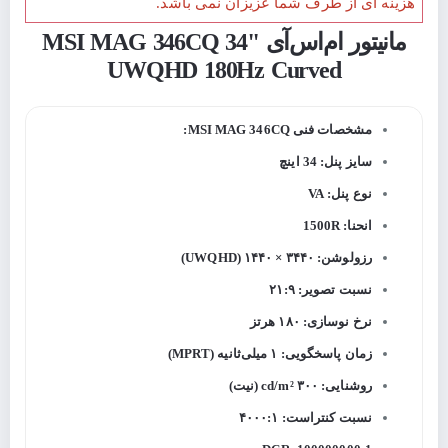
هزینه ای از طرف شما عزیزان نمی باشد.
مانیتور ام‌اس‌آی MSI MAG 346CQ 34"
UWQHD 180Hz Curved
مشخصات فنی MSI MAG 346CQ:
سایز پنل: 34 اینچ
نوع پنل: VA
انحنا: 1500R
رزولوشن: ۳۴۴۰ × ۱۴۴۰ (UWQHD)
نسبت تصویر: ۲۱:۹
نرخ نوسازی: ۱۸۰ هرتز
زمان پاسخگویی: ۱ میلی‌ثانیه (MPRT)
روشنایی: ۳۰۰ cd/m² (نیت)
نسبت کنتراست: ۴۰۰۰:۱