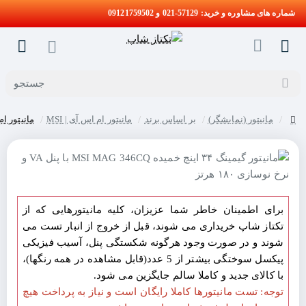
شماره های مشاوره و خرید: 57129-021 و 09121759502
جستجو
مانیتور (نمایشگر)
بر اساس برند
مانیتور ام اس آی | MSI
مانیتور ام‌اس‌آی  180Hz Curved
home
جدید
برای اطمینان خاطر شما عزیزان، کلیه مانیتورهایی که از
تکتاز شاپ خریداری می شوند، قبل از خروج از انبار تست می
شوند و در صورت وجود هرگونه شکستگی پنل، آسیب فیزیکی
پیکسل سوختگی بیشتر از 5 عدد(قابل مشاهده در همه رنگها)،
با کالای جدید و کاملا سالم جایگزین می شود.
توجه: تست مانیتورها کاملا رایگان است و نیاز به پرداخت هیچ