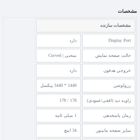
مشخصات
فناوری AI Vision؛ جزئیات پنهان، آشکار می‌شوند
مشخصات سازنده
MSI در این مانیتور از
فناوری انحصاری AI Vision
رونمایی کرده
است. این فناوری هوشمند نه تنها جزئیات پنهان در تاریک‌ترین نقاط
Display Port
دارد
صحنه را روشن‌تر می‌کند، بلکه به‌طور هم‌زمان روشنایی کلی تصویر
را بهبود بخشیده و رنگ‌ها را زنده‌تر می‌سازد. نتیجه این فناوری، برتری
حالت صفحه نمایش
منحنی | Curved
در بازی‌های شوتر و ترسناک است، جایی که دیدن دشمن در سایه‌ها
تفاوت بین برد و باخت را رقم می‌زند.
خروجي هدفون
دارد
رزولوشن
1440 * 3440 پیکسل
پنل VA با کنتراست فوق‌العاده ۴۰۰۰:۱ و رنگ‌های زنده
زاویه دید (افقی/عمودی)
178 / 178
قلب تپنده MAG 346CQ یک پنل
VA
با نسبت کنتراست استاتیک
۴۰۰۰:۱
است که سیاهی را عمیق‌تر و سفیدی را درخشان‌تر از
زمان پاسخدهی
1 میلی ثانیه
پنل‌های IPS معمولی به نمایش می‌گذارد. روشنایی
۳۰۰ نیتی
در کنار
پوشش
۱۰۰٪ sRGB
۸۰٪ Adobe RGB
،
و
۷۵٪ DCI-P3
، تصاویری با
سایز صفحه مانیتور
34 اینچ
رنگ‌های زنده و دقیق را برای شما به ارمغان می‌آورد. توانایی نمایش