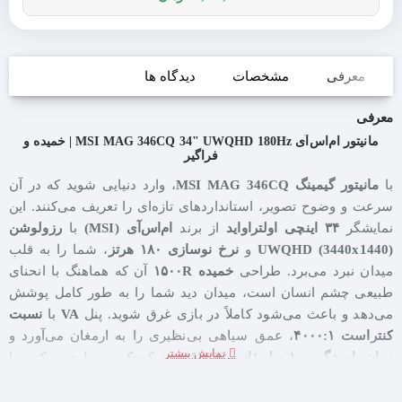
معرفی
مشخصات
دیدگاه ها
معرفی
مانیتور ام‌اس‌آی MSI MAG 346CQ 34" UWQHD 180Hz | خمیده و
فراگیر
با
مانیتور گیمینگ MSI MAG 346CQ
، وارد دنیایی شوید که در آن
سرعت و وضوح تصویر، استانداردهای تازه‌ای را تعریف می‌کنند. این
نمایشگر
۳۴ اینچی اولتراواید
از برند
ام‌اس‌آی (MSI)
با
رزولوشن
UWQHD (3440x1440)
و
نرخ نوسازی ۱۸۰ هرتز
، شما را به قلب
میدان نبرد می‌برد. طراحی
خمیده ۱۵۰۰R
آن که هماهنگ با انحنای
طبیعی چشم انسان است، میدان دید شما را به طور کامل پوشش
می‌دهد و باعث می‌شود کاملاً در بازی غرق شوید. پنل
VA
با
نسبت
کنتراست ۴۰۰۰:۱
، عمق سیاهی بی‌نظیری را به ارمغان می‌آورد و
زمان پاسخگویی ۱ میلی‌ثانیه (MPRT)
نیز کوچک‌ترین تاری حرکتی را
حذف می‌کند.