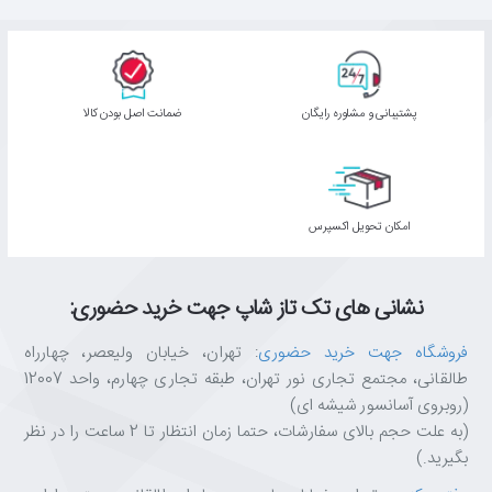
پشتیبانی و مشاوره رایگان
ﺿﻤﺎﻧﺖ اﺻﻞ ﺑﻮدن ﮐﺎﻟﺎ
اﻣﮑﺎن ﺗﺤﻮﯾﻞ اﮐﺴﭙﺮس
نشانی های تک تاز شاپ جهت خرید حضوری:
فروشگاه جهت خرید حضوری
: تهران، خیابان ولیعصر، چهارراه
طالقانی، مجتمع تجاری نور تهران، طبقه تجاری چهارم، واحد 12007
(روبروی آسانسور شیشه ای)
(به علت حجم بالای سفارشات، حتما زمان انتظار تا 2 ساعت را در نظر
بگیرید.)