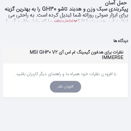
حمل آسان
پیکربندی سبک وزن و هدبند تاشو
GH30
را به بهترین گزینه
برای ابزار صوتی روزانه شما تبدیل کرده است. به راحتی می
توانید این هدست را تا کنید و به هر جا که مایل باشید آن را
بدون آسیب حمل کنید
.
میکروفون جداشدنی
میکروفون یک طرفه
GH30
با داشتن دریافت عالی از صدا،
دیدگاه ها
ارتباط را شفاف و موثر نگه می دارد. هر زمانی که می‌خواهید
با موسیقی استراحت کنید، میکروفون را جدا کنید
.
نظرات برای هدفون گیمینگ ام اس آی MSI GH30 V2
برد کنترل
IMMERSE
به سادگی با استفاده از یک دست، صدا را تنظیم کنید یا
عملکرد میکروفون را بی صدا کنید. همه این ها به وسیله ی
با افزودن نظرات خود همراه ما و راهنمای دیگر کاربران باشید.
برد کنترل روی کابل امکان پذیر است
.
افزودن نظر