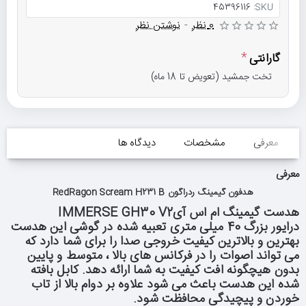
45396116
SKU:
0 نظر
-
نوشتن نظر
گارانتی
تخت جمشید (تعویض تا 18 ماه)
معرفی
مشخصات
دیدگاه ها
معرفی
هدفون گیمینگ ردراگون RedRagon Scream H231 B
هدست گیمینگ ام اس آی
IMMERSE GH30 V2
درایور بزرگ 40 میلی متری تعبیه شده در گوشی این هدست
بهترین و بالاترین کیفیت خروجی صدا را برای شما دارد که
می تواند اصوات را در فرکانس های بالا ، متوسط و پایین
بدون هیچگونه افت کیفیت به شما ارائه دهد. کابل بافته
شده این هدست باعث می شود علاوه بر دوام بالا از تاب
خوردن و پیچیدگی محافظت شود
.