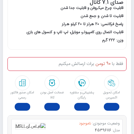
صدای 7.1 کانال
قابلیت چرخ میکروفن و قابلیت جدا شدن
قابلیت تا شدن و جمع شدن
پاسخ فرکانسی: 20 هرتز تا 20 کیلو هرتز
قابلیت اتصال روی کامپیوتر، موبایل، لپ تاپ و کنسول های بازی
وزن: 222 گرم
فقط با
90 تومن
برات ارسالش میکنیم
امکان تحویل
پشتیبانی و مشاوره
ﺿﻤﺎﻧﺖ اﺻﻞ ﺑﻮدن
امکان صدور فاکتور
اکسپرس
رایگان
ﮐﺎﻟﺎ
رسمی
وضعیت موجودی:
ناموجود
مدل:
45396116