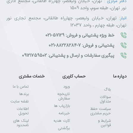
دفتر مرکزی
: تهران، خیابان ولیعصر، چهارراه طالقانی، مجتمع اداری
نور تهران، طبقه سوم، واحد 1509
انبار
: تهران، خیابان ولیعصر، چهارراه طالقانی، مجتمع تجاری نور
تهران، طبقه چهارم ، واحد 12037
خط ویژه پشتیبانی و فروش: 57129-021
پشتیبانی و فروش: 7-88228284-021
پیگیری سفارشات و ارسال و پشتیبانی: 09121759502
درباره ما
حساب کاربری
خدمات مشتری
ورود
تماس با ما
بلاگ
تاریخچه
برندها
سوالات
سفارش
متداول
نقشه سایت
بازاریاب ها
سیاست حفظ
اطلاعات
حریم مشتری
خبرنامه
تحویل
شرایط و
کارت هدیه
لینک های
قوانین
نامحدود
برگشتی