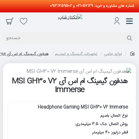
شماره های مشاوره و خرید: 57129-021 و 09121759502
جستجو
لوازم جانبی
تجهیزات گیمینگ و استریم
هدفون گیمینگ ام اس آی MSI GH30 V2 Immerse
home
هدفون گیمینگ ام اس آی MSI GH30 V2
Immerse
Headphone Gaming MSI GH30 V2 Immerse
نوع اتصال: باسیم
روش اتصال: جک 3.5 میلیمتری
قطر درایور: 40 میلیمتر