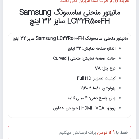
هزینه ای از طرف شما عزیزان نمی باشد.
مانیتور منحنی سامسونگ Samsung
LC32R500FH سایز 32 اینچ
مانیتور منحنی سامسونگ Samsung LC32R500FH سایز 32 اینچ
اندازه صفحه نمایش: 32 اینچ
حالت صفحه نمایش: منحنی | Curved
نوع پنل: VA
کیفیت تصویر: Full HD
رزولوشن: 1080 * 1920
زمان پاسخ دهی: 4 میلی ثانیه
پورتها: HDMI | VGA | خروجی هدفون
فقط با
149 تومن
برات ارسالش میکنیم