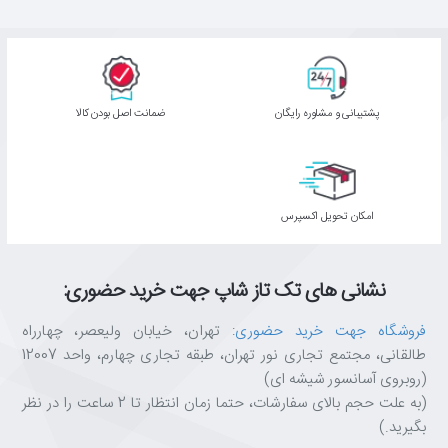
پشتیبانی و مشاوره رایگان
ﺿﻤﺎﻧﺖ اﺻﻞ ﺑﻮدن ﮐﺎﻟﺎ
اﻣﮑﺎن ﺗﺤﻮﯾﻞ اﮐﺴﭙﺮس
نشانی های تک تاز شاپ جهت خرید حضوری:
فروشگاه جهت خرید حضوری
: تهران، خیابان ولیعصر، چهارراه
طالقانی، مجتمع تجاری نور تهران، طبقه تجاری چهارم، واحد 12007
(روبروی آسانسور شیشه ای)
(به علت حجم بالای سفارشات، حتما زمان انتظار تا 2 ساعت را در نظر
بگیرید.)