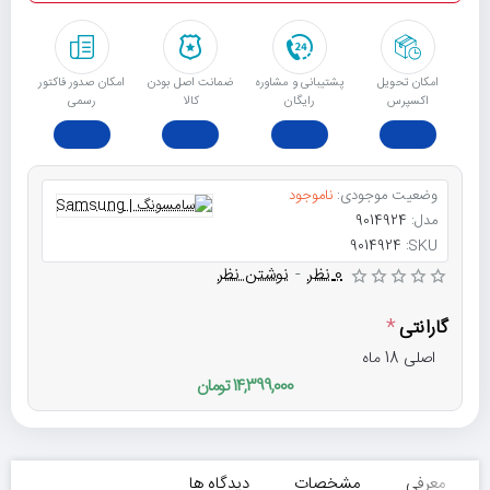
امکان تحویل
پشتیبانی و مشاوره
ﺿﻤﺎﻧﺖ اﺻﻞ ﺑﻮدن
امکان صدور فاکتور
اکسپرس
رایگان
ﮐﺎﻟﺎ
رسمی
وضعیت موجودی:
ناموجود
مدل:
9014924
9014924
SKU:
0 نظر
-
نوشتن نظر
گارانتی
اصلی 18 ماه
14,399,000 تومان
معرفی
مشخصات
دیدگاه ها