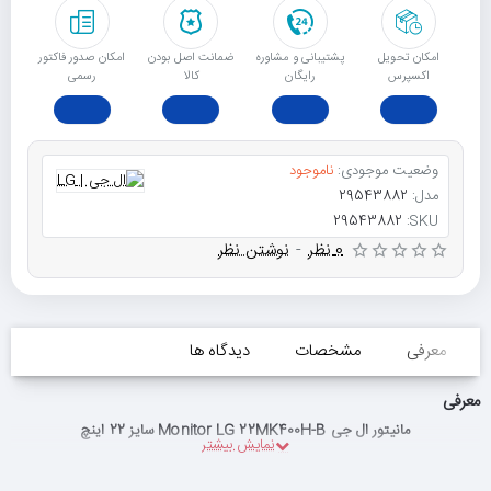
امکان تحویل
پشتیبانی و مشاوره
ﺿﻤﺎﻧﺖ اﺻﻞ ﺑﻮدن
امکان صدور فاکتور
اکسپرس
رایگان
ﮐﺎﻟﺎ
رسمی
وضعیت موجودی:
ناموجود
مدل:
29543882
29543882
SKU:
0 نظر
-
نوشتن نظر
معرفی
مشخصات
دیدگاه ها
معرفی
مانیتور ال جی Monitor LG 22MK400H-B سایز 22 اینچ