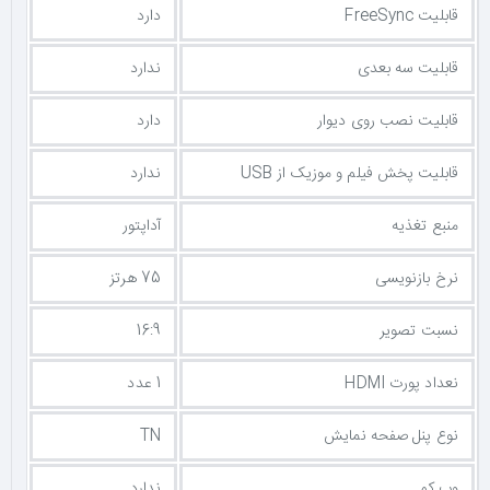
قابلیت FreeSync
دارد
قابلیت سه بعدی
ندارد
قابلیت نصب روی دیوار
دارد
قابلیت پخش فیلم و موزیک از USB
ندارد
منبع تغذیه
آداپتور
نرخ بازنویسی
75 هرتز
نسبت تصویر
16:9
نعداد پورت HDMI
1 عدد
نوع پنل صفحه نمایش
TN
وب کم
ندارد