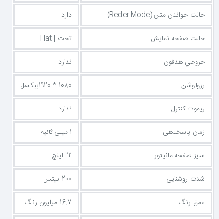
حالت خواندن متن (Reder Mode)
دارد
حالت صفحه نمایش
تخت | Flat
خروجي هدفون
ندارد
رزولوشن
1080 * 1920پیکسل
ریموت کنترل
ندارد
زمان پاسخدهی
1 میلی ثانیه
سایز صفحه مانیتور
22 اینچ
شدت روشنایی
200 نیتس
عمق رنگ
16.7 میلیون رنگ