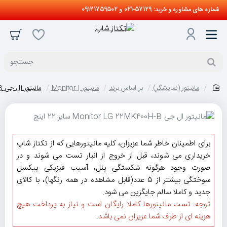
شماره های مشاوره و خرید: 57129-021 و 09121759502
جستجو
مانیتور (نمایشگر)
بر اساس برند
مانیتور | Monitor
مانیتور ال جی Monitor LG 22MK400H-B سایز 22 اینچ
home
برای اطمینان خاطر شما عزیزان، کلیه مانیتورهایی که از تکتاز شاپ
خریداری می شوند، قبل از خروج از انبار تست می شوند و در
صورت وجود هرگونه شکستگی پنل، آسیب فیزیکی پیکسل
سوختگی بیشتر از 5 عدد(قابل مشاهده در همه رنگها)، با کالای
جدید و کاملا سالم جایگزین می شود.
توجه: تست مانیتورها کاملا رایگان است و نیاز به پرداخت هیچ
هزینه ای از طرف شما عزیزان نمی باشد.