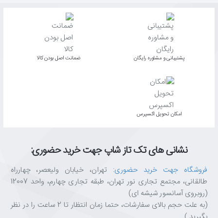
پشتیبانی و مشاوره رایگان
ﺿﻤﺎﻧﺖ اﺻﻞ ﺑﻮدن ﮐﺎﻟﺎ
اﻣﮑﺎن ﺗﺤﻮﯾﻞ اﮐﺴﭙﺮس
نشانی های تک تاز شاپ جهت خرید حضوری:
فروشگاه جهت خرید حضوری
: تهران، خیابان ولیعصر، چهارراه
طالقانی، مجتمع تجاری نور تهران، طبقه تجاری چهارم، واحد 12007
(روبروی آسانسور شیشه ای)
(به علت حجم بالای سفارشات، حتما زمان انتظار تا 2 ساعت را در نظر
بگیرید.)