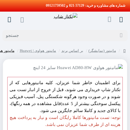
شماره های مشاوره و خرید: 57129-021 و 09121759502
جستجو
مانیتور (نمایشگر)
بر اساس برند
مانیتور هواوی | Huawei
مانیتور هواوی uawei AD80-HW
home
برای اطمینان خاطر شما عزیزان، کلیه مانیتورهایی که از
تکتاز شاپ خریداری می شوند، قبل از خروج از انبار تست می
شوند و در صورت وجود هرگونه شکستگی پنل، آسیب فیزیکی
پیکسل سوختگی بیشتر از 5 عدد(قابل مشاهده در همه رنگها)،
با کالای جدید و کاملا سالم جایگزین می شود.
توجه: تست مانیتورها کاملا رایگان است و نیاز به پرداخت هیچ
هزینه ای از طرف شما عزیزان نمی باشد.