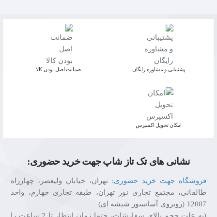
پشتیبانی و مشاوره رایگان
ﺿﻤﺎﻧﺖ اﺻﻞ ﺑﻮدن ﮐﺎﻟﺎ
اﻣﮑﺎن ﺗﺤﻮﯾﻞ اﮐﺴﭙﺮس
نشانی های تک تاز شاپ جهت خرید حضوری:
فروشگاه جهت خرید حضوری
: تهران، خیابان ولیعصر، چهارراه
طالقانی، مجتمع تجاری نور تهران، طبقه تجاری چهارم، واحد
12007 (روبروی آسانسور شیشه ای)
(به علت حجم بالای سفارشات، حتما زمان انتظار تا 2 ساعت را