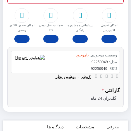
امکان تحویل
پشتیبانی و مشاوره
ﺿﻤﺎﻧﺖ اﺻﻞ ﺑﻮدن
امکان صدور فاکتور
اکسپرس
رایگان
ﮐﺎﻟﺎ
رسمی
وضعیت موجودی:
ناموجود
مدل:
92250949
92250949
SKU:
0 نظر
-
نوشتن نظر
گارانتی
گلدیران 24 ماه
معرفی
مشخصات
دیدگاه ها