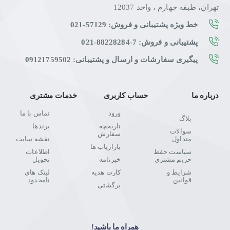
تهران، طبقه چهارم ، واحد 12037
خط ویژه پشتیبانی و فروش: 57129-021
پشتیبانی و فروش: 7-88228284-021
پیگیری سفارشات و ارسال و پشتیبانی: 09121759502
درباره ما
حساب کاربری
خدمات مشتری
ورود
تماس با ما
بلاگ
تاریخچه
برندها
سوالات
سفارش
متداول
نقشه سایت
بازاریاب ها
سیاست حفظ
اطلاعات
حریم مشتری
خبرنامه
تحویل
شرایط و
کارت هدیه
لینک های
قوانین
نامحدود
برگشتی
همراه ما باشید!