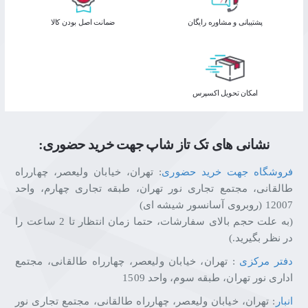
پشتیبانی و مشاوره رایگان
ﺿﻤﺎﻧﺖ اﺻﻞ ﺑﻮدن ﮐﺎﻟﺎ
اﻣﮑﺎن ﺗﺤﻮﯾﻞ اﮐﺴﭙﺮس
نشانی های تک تاز شاپ جهت خرید حضوری:
فروشگاه جهت خرید حضوری
: تهران، خیابان ولیعصر، چهارراه
طالقانی، مجتمع تجاری نور تهران، طبقه تجاری چهارم، واحد
12007 (روبروی آسانسور شیشه ای)
(به علت حجم بالای سفارشات، حتما زمان انتظار تا 2 ساعت را
در نظر بگیرید.)
دفتر مرکزی
: تهران، خیابان ولیعصر، چهارراه طالقانی، مجتمع
اداری نور تهران، طبقه سوم، واحد 1509
انبار
: تهران، خیابان ولیعصر، چهارراه طالقانی، مجتمع تجاری نور