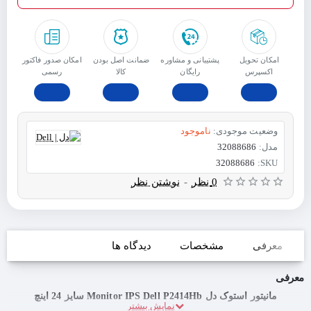
امکان تحویل
پشتیبانی و مشاوره
ﺿﻤﺎﻧﺖ اﺻﻞ ﺑﻮدن
امکان صدور فاکتور
اکسپرس
رایگان
ﮐﺎﻟﺎ
رسمی
وضعیت موجودی:
ناموجود
مدل:
32088686
32088686
SKU:
0 نظر
-
نوشتن نظر
معرفی
مشخصات
دیدگاه ها
معرفی
مانیتور استوک دل Monitor IPS Dell P2414Hb سایز 24 اینچ