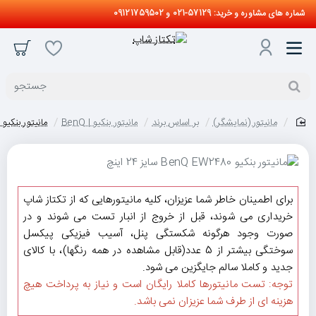
شماره های مشاوره و خرید: 57129-021 و 09121759502
جستجو
مانیتور (نمایشگر)
بر اساس برند
مانیتور بنکیو | BenQ
مانیتور بنکیو BenQ EW2480 سایز 24 اینچ
home
برای اطمینان خاطر شما عزیزان، کلیه مانیتورهایی که از تکتاز شاپ
خریداری می شوند، قبل از خروج از انبار تست می شوند و در
صورت وجود هرگونه شکستگی پنل، آسیب فیزیکی پیکسل
سوختگی بیشتر از 5 عدد(قابل مشاهده در همه رنگها)، با کالای
جدید و کاملا سالم جایگزین می شود.
توجه: تست مانیتورها کاملا رایگان است و نیاز به پرداخت هیچ
هزینه ای از طرف شما عزیزان نمی باشد.