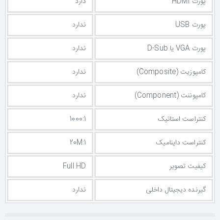
پورت HDMI
دارد
پورت USB
ندارد
پورت VGA یا D-Sub
ندارد
کامپوزیت (Composite)
ندارد
کامپوننت (Component)
ندارد
کنتراست استاتیک
1000:1
کنتراست داینامیک
20M:1
کیفیت تصویر
Full HD
گیرنده دیجیتال داخلی
ندارد