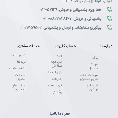
تهران، طبقه چهارم ، واحد 12037
خط ویژه پشتیبانی و فروش: 57129-021
پشتیبانی و فروش: 7-88228284-021
پیگیری سفارشات و ارسال و پشتیبانی: 09121759502
درباره ما
حساب کاربری
خدمات مشتری
ورود
تماس با ما
بلاگ
تاریخچه
برندها
سوالات
سفارش
متداول
نقشه سایت
بازاریاب ها
سیاست حفظ
اطلاعات
حریم مشتری
خبرنامه
تحویل
شرایط و
کارت هدیه
لینک های
قوانین
نامحدود
برگشتی
همراه ما باشید!