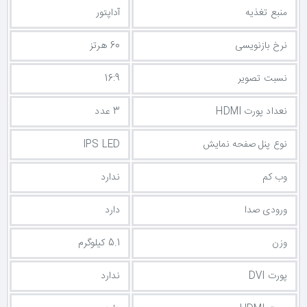
منبع تغذیه
آداپتور
نرخ بازنویسی
60 هرتز
نسبت تصویر
16:9
نعداد پورت HDMI
3 عدد
نوع پنل صفحه نمایش
IPS LED
وب کم
ندارد
ورودی صدا
دارد
وزن
5.1 کیلوگرم
پورت DVI
ندارد