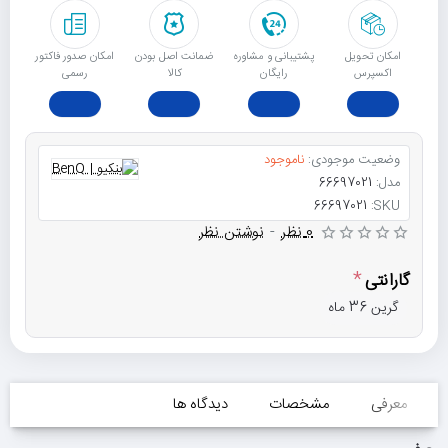
امکان تحویل
پشتیبانی و مشاوره
ﺿﻤﺎﻧﺖ اﺻﻞ ﺑﻮدن
امکان صدور فاکتور
اکسپرس
رایگان
ﮐﺎﻟﺎ
رسمی
وضعیت موجودی:
ناموجود
مدل:
66697021
66697021
SKU:
0 نظر
-
نوشتن نظر
گارانتی
گرین 36 ماه
معرفی
مشخصات
دیدگاه ها