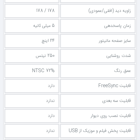
زاویه دید (افقی/عمودی)
178 / 178
زمان پاسخدهی
5 میلی ثانیه
سایز صفحه مانیتور
24 اینچ
شدت روشنایی
250 نیتس
عمق رنگ
NTSC 72%
قابلیت FreeSync
دارد
قابلیت سه بعدی
ندارد
قابلیت نصب روی دیوار
دارد
قابلیت پخش فیلم و موزیک از USB
ندارد