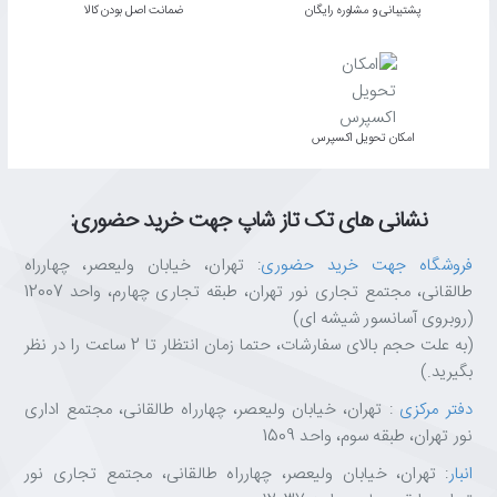
پشتیبانی و مشاوره رایگان
ﺿﻤﺎﻧﺖ اﺻﻞ ﺑﻮدن ﮐﺎﻟﺎ
اﻣﮑﺎن ﺗﺤﻮﯾﻞ اﮐﺴﭙﺮس
نشانی های تک تاز شاپ جهت خرید حضوری:
فروشگاه جهت خرید حضوری
: تهران، خیابان ولیعصر، چهارراه
طالقانی، مجتمع تجاری نور تهران، طبقه تجاری چهارم، واحد 12007
(روبروی آسانسور شیشه ای)
(به علت حجم بالای سفارشات، حتما زمان انتظار تا 2 ساعت را در نظر
بگیرید.)
دفتر مرکزی
: تهران، خیابان ولیعصر، چهارراه طالقانی، مجتمع اداری
نور تهران، طبقه سوم، واحد 1509
انبار
: تهران، خیابان ولیعصر، چهارراه طالقانی، مجتمع تجاری نور