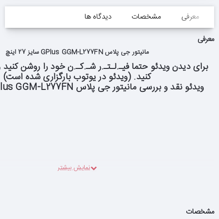
معرفی
مشخصات
دیدگاه ها
معرفی
مانیتور جی پلاس GPlus GGM-L277FN سایز 27 اینچ
برای دیدن ویدئو حتما فیـ.لـتـ.ر شـ.کـ.ن خود را روشن کنید و 
کنید. (ویدئو در یوتوب بارگزاری شده است)
ویدئو نقد و بررسی مانیتور جی پلاس Monitor GPlus GGM-L277FN
مشخصات