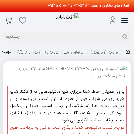
شماره های مشاوره و خرید: 57129-021 و 09121759502
جستجو
مانیتور (نمایشگر)
بر اساس برند
مانیتور جی پلاس | GPlus
مانیتور جی پلاس  GGM-L277FN
home
برای اطمینان خاطر شما عزیزان، کلیه مانیتورهایی که از تکتاز شاپ
خریداری می شوند، قبل از خروج از انبار تست می شوند و در
صورت وجود هرگونه شکستگی پنل، آسیب فیزیکی پیکسل
سوختگی بیشتر از 5 عدد(قابل مشاهده در همه رنگها)، با کالای
جدید و کاملا سالم جایگزین می شود.
توجه: تست مانیتورها کاملا رایگان است و نیاز به پرداخت هیچ