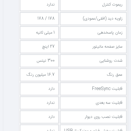
ریموت کنترل
ندارد
زاویه دید (افقی/عمودی)
178 / 178
زمان پاسخدهی
1 میلی ثانیه
سایز صفحه مانیتور
27 اینچ
شدت روشنایی
300 نیتس
عمق رنگ
16.7 میلیون رنگ
قابلیت FreeSync
دارد
قابلیت سه بعدی
ندارد
قابلیت نصب روی دیوار
دارد