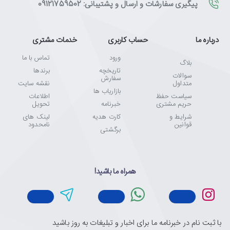
پیگیری سفارشات و ارسال و پشتیبانی: 09121759502
درباره ما
حساب کاربری
خدمات مشتری
ورود
تماس با ما
بلاگ
تاریخچه
برندها
سوالات
سفارش
متداول
نقشه سایت
بازاریاب ها
سیاست حفظ
اطلاعات
حریم مشتری
خبرنامه
تحویل
شرایط و
کارت هدیه
لینک های
قوانین
نامحدود
برگشتی
همراه ما باشید!
با ثبت نام در خبرنامه ما برای اخبار و تبلیغات به روز باشید