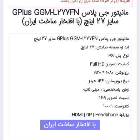
هزینه ای از طرف شما عزیزان نمی باشد.
مانیتور جی پلاس GPlus GGM-L277FN
سایز 27 اینچ (با افتخار ساخت ایران)
مانیتور جی پلاس GPlus GGM-L277FN سایز 27 اینچ
اندازه صفحه نمایش: 27 اینچ
نوع پنل: IPS
کیفیت تصویر: Full HD
رزولوشن: 1080 * 1920
نرخ بروزرسانی: 144 هرتز
زمان پاسخدهی: 1 میلی ثانیه
نسبت تصویر 16:9
کنتراست: 1000:1
پورتها: HDMI | DP | Headphone
با افتخار ساخت ایران