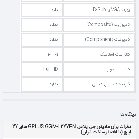
پورت VGA یا D-Sub
دارد
کامپوزیت (Composite)
ندارد
کامپوننت (Component)
ندارد
کنتراست استاتیک
1000:1
کیفیت تصویر
Full HD
گیرنده دیجیتال داخلی
ندارد
دیدگاه ها
نظرات برای مانیتور جی پلاس GPLUS GGM-L277FN سایز 27
اینچ (با افتخار ساخت ایران)