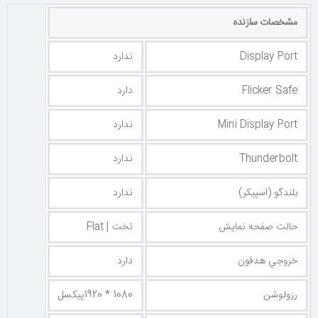
مشخصات سازنده
Display Port
ندارد
برای دیدن ویدئو حتما فیـ.لـتـ.ر شـ.کـ.ن خود را روشن کنید و 
کنید. (ویدئو در یوتوب بارگزاری شده است)
Flicker Safe
دارد
Mini Display Port
ندارد
Thunderbolt
ندارد
بلندگو (اسپیکر)
ندارد
حالت صفحه نمایش
تخت | Flat
خروجي هدفون
دارد
رزولوشن
1080 * 1920پیکسل