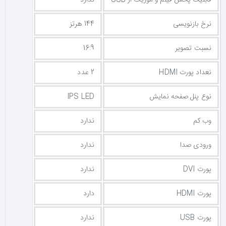
قابلیت پخش فیلم و موزیک از USB
ندارد
نرخ بازنویسی
144 هرتز
نسبت تصویر
16:9
نعداد پورت HDMI
2 عدد
نوع پنل صفحه نمایش
IPS LED
وب کم
ندارد
ورودی صدا
ندارد
پورت DVI
ندارد
پورت HDMI
دارد
پورت USB
ندارد