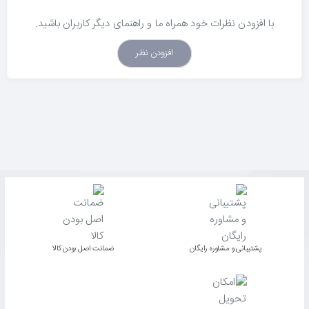
با افزودن نظرات خود همراه ما و راهنمای دیگر کاربران باشید.
افزودن نظر
پشتیبانی و مشاوره رایگان
ﺿﻤﺎﻧﺖ اﺻﻞ ﺑﻮدن ﮐﺎﻟﺎ