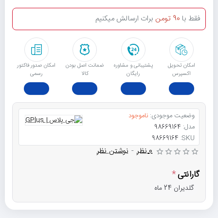
فقط با
90 تومن
برات ارسالش میکنیم
امکان تحویل
پشتیبانی و مشاوره
ﺿﻤﺎﻧﺖ اﺻﻞ ﺑﻮدن
امکان صدور فاکتور
اکسپرس
رایگان
ﮐﺎﻟﺎ
رسمی
وضعیت موجودی:
ناموجود
مدل:
98669164
98669164
SKU:
0 نظر
-
نوشتن نظر
گارانتی
گلدیران 24 ماه