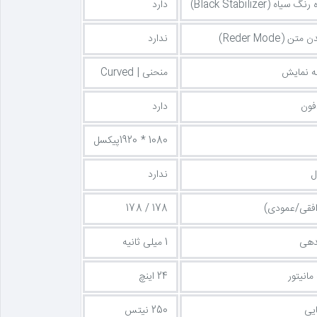
ه (Black Stabilizer)
دارد
(Reder Mode)
ندارد
 نمایش
منحنی | Curved
ون
دارد
1080 * 1920پیکسل
ل
ندارد
(افقی/عمودی)
178 / 178
دهی
1 میلی ثانیه
انیتور
24 اینچ
یی
250 نیتس