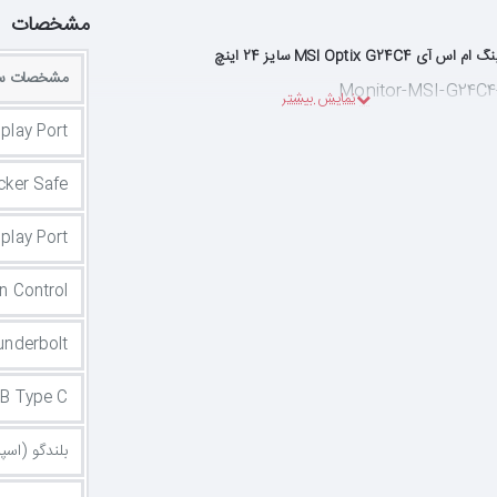
مشخصات
 MSI Optix G24C4 سایز 24 اینچ
مشخصات سا
splay Port
icker Safe
splay Port
n Control
underbolt
B Type C
بلندگو (اسپی