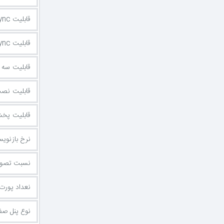
قابلیت FreeSync
قابلیت NVidia G-Sync
قابلیت سه 
قابلیت نصب
قابلیت پخش 
نرخ بازنوی
نسبت تصوی
نعداد پورت DMI
نوع پنل ص