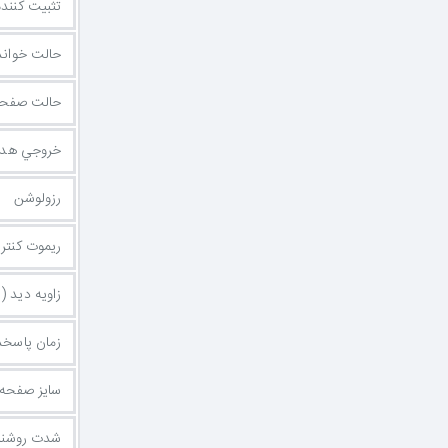
تثبیت کننده رنگ سیا
حالت خواندن متن 
حالت صفحه
خروجي هدف
رزولوشن
ریموت کنتر
زاویه دید 
زمان پاسخ
سایز صفحه م
شدت روشنا