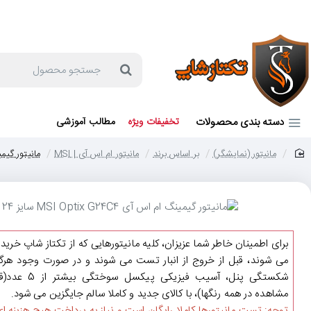
جهت مشاوره و خرید می توانید با شماره 57129-021 تماس بگیرید یا در بله یا روبیکا با شماره 09121759502 در ارتباط باشید (شنبه تا پنجشنبه 9 صبح الی 19 عصر)
جستجو
محصول
دسته بندی محصولات
تخفیفات ویژه
مطالب آموزشی
مانیتور (نمایشگر)
بر اساس برند
مانیتور ام اس آی | MSI
مانیتور گیمینگ ام اس آی
home
برای اطمینان خاطر شما عزیزان، کلیه مانیتورهایی که از تکتاز شاپ خرید
می شوند، قبل از خروج از انبار تست می شوند و در صورت وجود هرگو
شکستگی پنل، آسیب فیزیکی پیکسل سوختگی ب
مشاهده در همه رنگها)، با کالای جدید و کاملا سالم جایگزین می شود.
توجه: تست مانیتورها کاملا رایگان است و نیاز به پرداخت هیچ هزینه ای