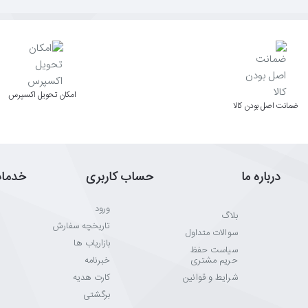
اﻣﮑﺎن ﺗﺤﻮﯾﻞ اﮐﺴﭙﺮس
ﺿﻤﺎﻧﺖ اﺻﻞ ﺑﻮدن ﮐﺎﻟﺎ
درباره ما
حساب کاربری
خدما
ورود
بلاگ
تاریخچه سفارش
سوالات متداول
بازاریاب ها
سیاست حفظ
حریم مشتری
خبرنامه
شرایط و قوانین
کارت هدیه
برگشتی