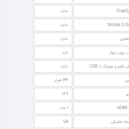
ندارد
ندارد
بعدی
ندارد
 روی دیوار
دارد
فیلم و موزیک از USB
ندارد
سی
144 هرتز
ر
16:9
H
1 عدد
فحه نمایش
VA