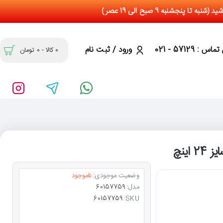
س : 57129 - 021
ورود / ثبت نام
0 کالا - 0 تومان
وضعیت موجودی:
ناموجود
مدل:
60157759
60157759
SKU: