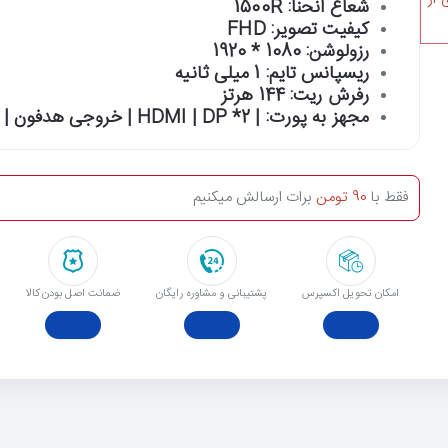
شعاع انحنا: 1500R
کیفیت تصویر: FHD
رزولوشن: 1080 * 1920
ریسپانس تایم: 1 میلی ثانیه
رفرش ریت: 144 هرتز
مجهز به پورت: | HDMI | DP *2 | خروجی هدفون |
فقط با
90 تومن
برات ارسالش میکنیم
امکان تحویل اکسپرس
پشتیبانی و مشاوره رایگان
ﺿﻤﺎﻧﺖ اﺻﻞ ﺑﻮدن ﮐﺎﻟﺎ