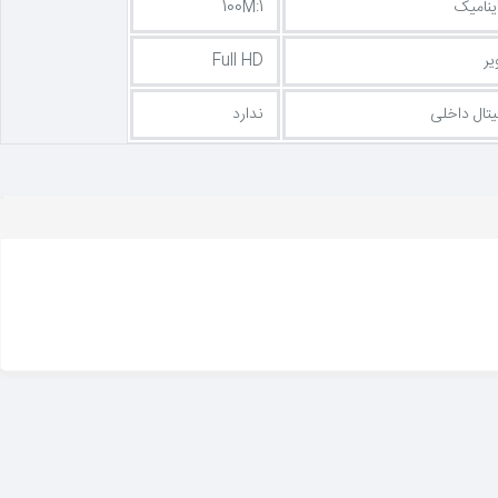
ینامیک
100M:1
ر
Full HD
تال داخلی
ندارد