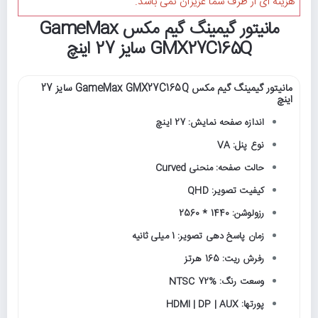
هزینه ای از طرف شما عزیزان نمی باشد.
مانیتور گیمینگ گیم مکس GameMax
GMX27C165Q سایز 27 اینچ
مانیتور گیمینگ گیم مکس GameMax GMX27C165Q سایز 27
اینچ
اندازه صفحه نمایش: 27 اینچ
نوع پنل: VA
حالت صفحه: منحنی Curved
کیفیت تصویر: QHD
رزولوشن: 1440 * 2560
زمان پاسخ دهی تصویر: 1 میلی ثانیه
رفرش ریت: 165 هرتز
وسعت رنگ: NTSC 72%
پورتها: HDMI | DP | AUX