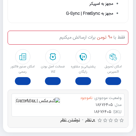
مجهز به اسپیکر
مجهز به G-Sync | FreeSync
فقط با
90 تومن
برات ارسالش میکنیم
امکان تحویل
پشتیبانی و مشاوره
ﺿﻤﺎﻧﺖ اﺻﻞ ﺑﻮدن
امکان صدور فاکتور
اکسپرس
رایگان
ﮐﺎﻟﺎ
رسمی
وضعیت موجودی:
ناموجود
مدل:
18676405
18676405
SKU:
0 نظر
-
نوشتن نظر