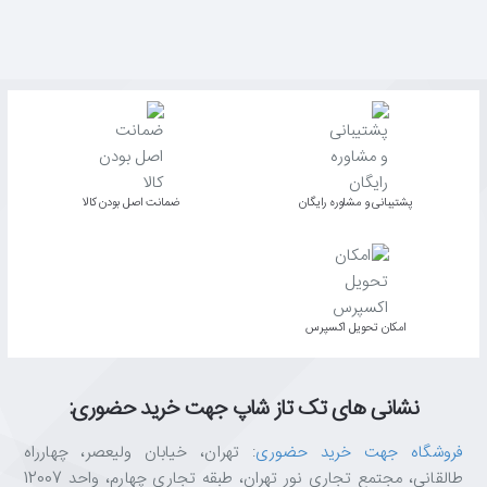
پشتیبانی و مشاوره رایگان
ﺿﻤﺎﻧﺖ اﺻﻞ ﺑﻮدن ﮐﺎﻟﺎ
اﻣﮑﺎن ﺗﺤﻮﯾﻞ اﮐﺴﭙﺮس
نشانی های تک تاز شاپ جهت خرید حضوری:
فروشگاه جهت خرید حضوری
: تهران، خیابان ولیعصر، چهارراه
طالقانی، مجتمع تجاری نور تهران، طبقه تجاری چهارم، واحد 12007