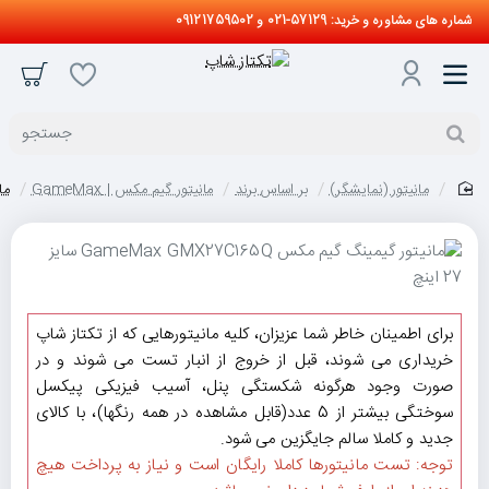
شماره های مشاوره و خرید: 57129-021 و 09121759502
جستجو
مانیتور (نمایشگر)
بر اساس برند
مانیتور گیم مکس | GameMax
مانی
home
برای اطمینان خاطر شما عزیزان، کلیه مانیتورهایی که از تکتاز شاپ
خریداری می شوند، قبل از خروج از انبار تست می شوند و در
صورت وجود هرگونه شکستگی پنل، آسیب فیزیکی پیکسل
سوختگی بیشتر از 5 عدد(قابل مشاهده در همه رنگها)، با کالای
جدید و کاملا سالم جایگزین می شود.
توجه: تست مانیتورها کاملا رایگان است و نیاز به پرداخت هیچ