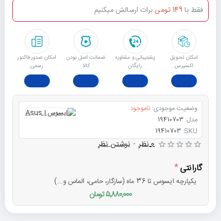
فقط با
149 تومن
برات ارسالش میکنیم
امکان تحویل
پشتیبانی و مشاوره
ﺿﻤﺎﻧﺖ اﺻﻞ ﺑﻮدن
امکان صدور فاکتور
اکسپرس
رایگان
ﮐﺎﻟﺎ
رسمی
وضعیت موجودی:
ناموجود
مدل:
19410703
19410703
SKU:
0 نظر
-
نوشتن نظر
گارانتی
یکپارچه ایسوس تا 36 ماه (سازگار، حامی، الماس و...)
5,880,000 تومان