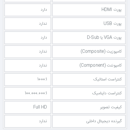
پورت HDMI
دارد
پورت USB
ندارد
پورت VGA یا D-Sub
دارد
کامپوزیت (Composite)
ندارد
کامپوننت (Component)
ندارد
کنتراست استاتیک
1000:1
کنتراست داینامیک
100.000.000:1
کیفیت تصویر
Full HD
گیرنده دیجیتال داخلی
ندارد