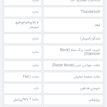
On Screen Control
ندارد
Thunderbolt
ندارد
513x373x199.4
ابعاد
میلیمتر
بلندگو (اسپیکر)
ندارد
تثبیت کننده رنگ سیاه (Black
ندارد
Stabilizer)
حالت خواندن متن (Reder Mode)
ندارد
حالت صفحه نمایش
تخت | Flat
خروجي هدفون
دارد
رزولوشن
1080 * 1920پیکسل