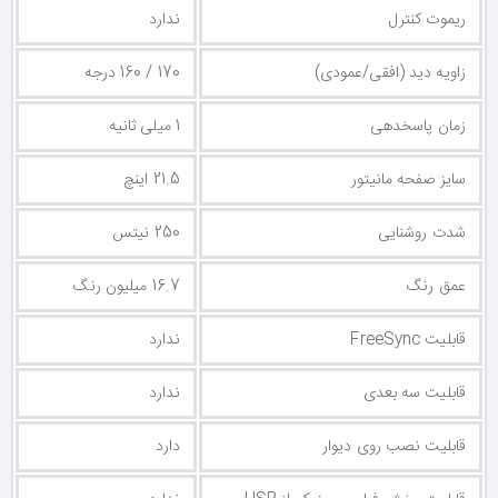
ریموت کنترل
ندارد
زاویه دید (افقی/عمودی)
170 / 160 درجه
زمان پاسخدهی
1 میلی ثانیه
سایز صفحه مانیتور
21.5 اینچ
شدت روشنایی
250 نیتس
عمق رنگ
16.7 میلیون رنگ
قابلیت FreeSync
ندارد
قابلیت سه بعدی
ندارد
قابلیت نصب روی دیوار
دارد