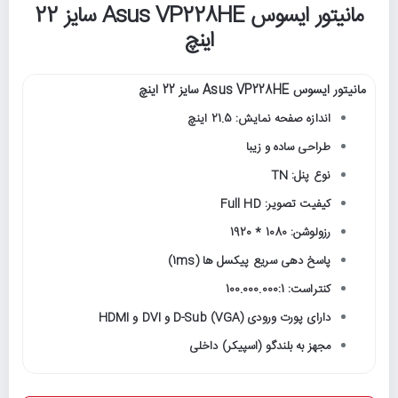
مانیتور ایسوس Asus VP228HE سایز 22
اینچ
مانیتور ایسوس Asus VP228HE سایز 22 اینچ
اندازه صفحه نمایش: 21.5 اینچ
طراحی ساده و زیبا
نوع پنل: TN
کیفیت تصویر: Full HD
رزولوشن: 1080 * 1920
پاسخ دهی سریع پیکسل ها (1ms)
کنتراست: 100.000.000:1
دارای پورت ورودی D-Sub (VGA) و DVI و HDMI
مجهز به بلندگو (اسپیکر) داخلی