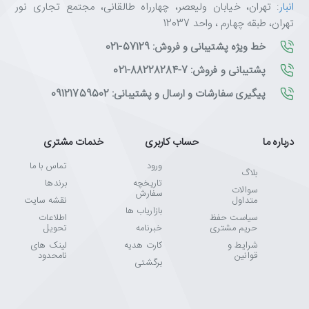
انبار
: تهران، خیابان ولیعصر، چهارراه طالقانی، مجتمع تجاری نور
تهران، طبقه چهارم ، واحد 12037
خط ویژه پشتیبانی و فروش: 57129-021
پشتیبانی و فروش: 7-88228284-021
پیگیری سفارشات و ارسال و پشتیبانی: 09121759502
درباره ما
حساب کاربری
خدمات مشتری
ورود
تماس با ما
بلاگ
تاریخچه
برندها
سوالات
سفارش
متداول
نقشه سایت
بازاریاب ها
سیاست حفظ
اطلاعات
حریم مشتری
خبرنامه
تحویل
شرایط و
کارت هدیه
لینک های
قوانین
نامحدود
برگشتی