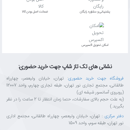
پشتیبانی و مشاوره رایگان
ﺿﻤﺎﻧﺖ اﺻﻞ ﺑﻮدن ﮐﺎﻟﺎ
اﻣﮑﺎن ﺗﺤﻮﯾﻞ اﮐﺴﭙﺮس
نشانی های تک تاز شاپ جهت خرید حضوری:
فروشگاه جهت خرید حضوری
: تهران، خیابان ولیعصر، چهارراه
طالقانی، مجتمع تجاری نور تهران، طبقه تجاری چهارم، واحد 12007
(روبروی آسانسور شیشه ای)
(به علت حجم بالای سفارشات، حتما زمان انتظار تا 2 ساعت را در نظر
بگیرید.)
دفتر مرکزی
: تهران، خیابان ولیعصر، چهارراه طالقانی، مجتمع اداری
نور تهران، طبقه سوم، واحد 1509