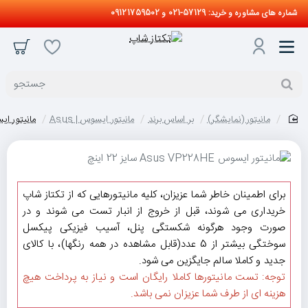
شماره های مشاوره و خرید: 57129-021 و 09121759502
جستجو
مانیتور (نمایشگر)
بر اساس برند
مانیتور ایسوس | Asus
مانیتور ایسوس sus VP228HE
home
برای اطمینان خاطر شما عزیزان، کلیه مانیتورهایی که از تکتاز شاپ
خریداری می شوند، قبل از خروج از انبار تست می شوند و در
صورت وجود هرگونه شکستگی پنل، آسیب فیزیکی پیکسل
سوختگی بیشتر از 5 عدد(قابل مشاهده در همه رنگها)، با کالای
جدید و کاملا سالم جایگزین می شود.
توجه: تست مانیتورها کاملا رایگان است و نیاز به پرداخت هیچ
هزینه ای از طرف شما عزیزان نمی باشد.