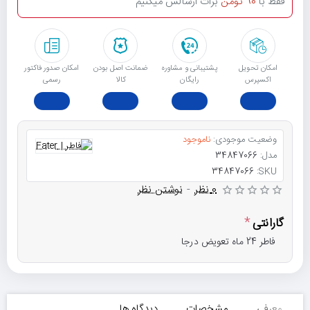
فقط با
90 تومن
برات ارسالش میکنیم
امکان تحویل
پشتیبانی و مشاوره
ﺿﻤﺎﻧﺖ اﺻﻞ ﺑﻮدن
امکان صدور فاکتور
اکسپرس
رایگان
ﮐﺎﻟﺎ
رسمی
وضعیت موجودی:
ناموجود
مدل:
34847066
34847066
SKU:
0 نظر
-
نوشتن نظر
گارانتی
فاطر 24 ماه تعویض درجا
معرفی
مشخصات
دیدگاه ها