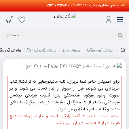
شماره های مشاوره و خرید: 57129-021 و 09121759502
جستجو
مانیتور (نمایشگر)
بر اساس برند
مانیتور فاطر | Fater
مانیتور گیمینگ فاطر er F27-165B2
home
برای اطمینان خاطر شما عزیزان، کلیه مانیتورهایی که از تکتاز شاپ
خریداری می شوند، قبل از خروج از انبار تست می شوند و در
صورت وجود هرگونه شکستگی پنل، آسیب فیزیکی پیکسل
سوختگی بیشتر از 5 عدد(قابل مشاهده در همه رنگها)، با کالای
جدید و کاملا سالم جایگزین می شود.
توجه: تست مانیتورها کاملا رایگان است و نیاز به پرداخت هیچ
هزینه ای از طرف شما عزیزان نمی باشد.