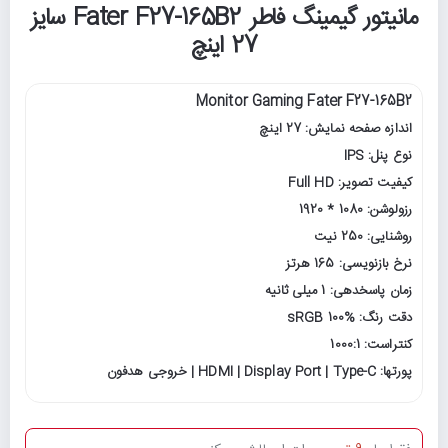
مانیتور گیمینگ فاطر Fater F27-165B2 سایز
27 اینچ
Monitor Gaming Fater F27-165B2
اندازه صفحه نمایش: 27 اینچ
نوع پنل: IPS
کیفیت تصویر: Full HD
رزولوشن: 1080 * 1920
روشنایی: 250 نیت
نرخ بازنویسی: 165 هرتز
زمان پاسخدهی: 1 میلی ثانیه
دقت رنگ: sRGB 100%
کنتراست: 1000:1
پورتها: HDMI | Display Port | Type-C | خروجی هدفون