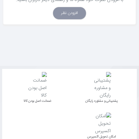
افزودن نظر
پشتیبانی و مشاوره رایگان
ﺿﻤﺎﻧﺖ اﺻﻞ ﺑﻮدن ﮐﺎﻟﺎ
اﻣﮑﺎن ﺗﺤﻮﯾﻞ اﮐﺴﭙﺮس