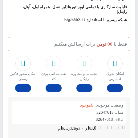
قابلیت سازگاری با تمامی اوپراتورها(ایرانسل، همراه اول، آپتل،
رایتل)
شبکه بیسیم با استاندارد 802.11
b/g/n
فقط با
90 تومن
برات ارسالش میکنیم
امکان تحویل
پشتیبانی و مشاوره
ﺿﻤﺎﻧﺖ اﺻﻞ ﺑﻮدن
امکان صدور فاکتور
اکسپرس
رایگان
ﮐﺎﻟﺎ
رسمی
وضعیت موجودی:
ناموجود
مدل:
32647613
32647613
SKU:
0 نظر
-
نوشتن نظر