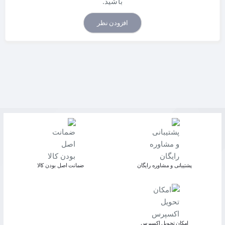
باشید.
افزودن نظر
پشتیبانی و مشاوره رایگان
ﺿﻤﺎﻧﺖ اﺻﻞ ﺑﻮدن ﮐﺎﻟﺎ
اﻣﮑﺎن ﺗﺤﻮﯾﻞ اﮐﺴﭙﺮس