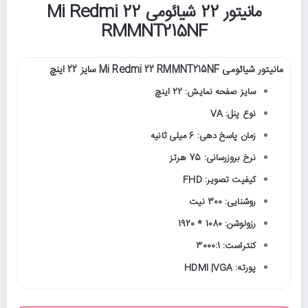
مانیتور 22 شیائومی Mi Redmi 22
RMMNT215NF
مانیتور شیائومی Mi Redmi 22 RMMNT215NF سایز 22 اینچ
سایز صفحه نمایش: 22 اینچ
نوع پنل: VA
زمان پاسخ دهی: 6 میلی ثانیه
نرخ بروزرسانی: 75 هرتز
کیفیت تصویر: FHD
روشنایی: 300 نیت
رزولوشن: 1080 * 1920
کنتراست: 3000:1
پورته: HDMI |VGA