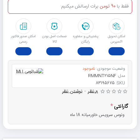
فقط با
90 تومن
برات ارسالش میکنیم
امکان تحویل
پشتیبانی و مشاوره
ﺿﻤﺎﻧﺖ اﺻﻞ ﺑﻮدن
امکان صدور فاکتور
اکسپرس
رایگان
ﮐﺎﻟﺎ
رسمی
وضعیت موجودی:
ناموجود
مدل:
RMMNT215NF
83195675
SKU:
0 نظر
-
نوشتن نظر
گارانتی
ونوس سرویس خاورمیانه 18 ماه