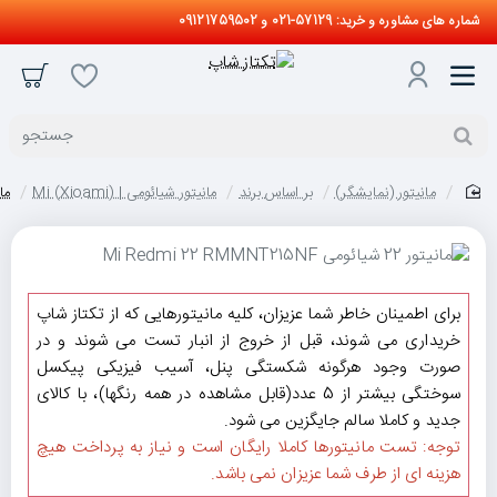
شماره های مشاوره و خرید: 57129-021 و 09121759502
جستجو
مانیتور (نمایشگر)
بر اساس برند
مانیتور شیائومی | Mi (Xioami)
مانیتور 22 
home
برای اطمینان خاطر شما عزیزان، کلیه مانیتورهایی که از تکتاز شاپ
خریداری می شوند، قبل از خروج از انبار تست می شوند و در
صورت وجود هرگونه شکستگی پنل، آسیب فیزیکی پیکسل
سوختگی بیشتر از 5 عدد(قابل مشاهده در همه رنگها)، با کالای
جدید و کاملا سالم جایگزین می شود.
توجه: تست مانیتورها کاملا رایگان است و نیاز به پرداخت هیچ
هزینه ای از طرف شما عزیزان نمی باشد.