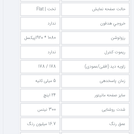
حالت صفحه نمایش
تخت | Flat
خروجي هدفون
ندارد
رزولوشن
1080 * 1920پیکسل
ریموت کنترل
ندارد
زاویه دید (افقی/عمودی)
178 / 178
زمان پاسخدهی
5 میلی ثانیه
سایز صفحه مانیتور
24 اینچ
شدت روشنایی
300 نیتس
عمق رنگ
16.7 میلیون رنگ