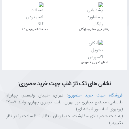
پشتیبانی و مشاوره رایگان
ﺿﻤﺎﻧﺖ اﺻﻞ ﺑﻮدن ﮐﺎﻟﺎ
اﻣﮑﺎن ﺗﺤﻮﯾﻞ اﮐﺴﭙﺮس
نشانی های تک تاز شاپ جهت خرید حضوری:
فروشگاه جهت خرید حضوری
: تهران، خیابان ولیعصر، چهارراه
طالقانی، مجتمع تجاری نور تهران، طبقه تجاری چهارم، واحد 12007
(روبروی آسانسور شیشه ای)
(به علت حجم بالای سفارشات، حتما زمان انتظار تا 2 ساعت را در نظر
بگیرید.)