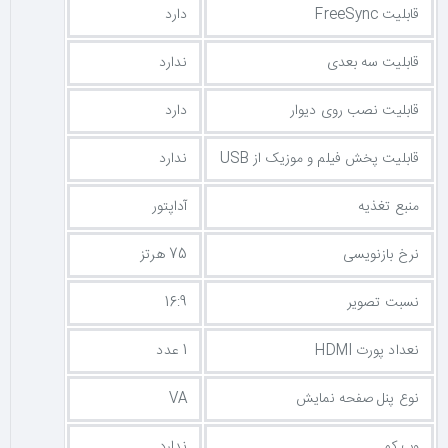
قابلیت FreeSync
دارد
قابلیت سه بعدی
ندارد
قابلیت نصب روی دیوار
دارد
قابلیت پخش فیلم و موزیک از USB
ندارد
منبع تغذیه
آداپتور
نرخ بازنویسی
75 هرتز
نسبت تصویر
16:9
نعداد پورت HDMI
1 عدد
نوع پنل صفحه نمایش
VA
وب کم
ندارد