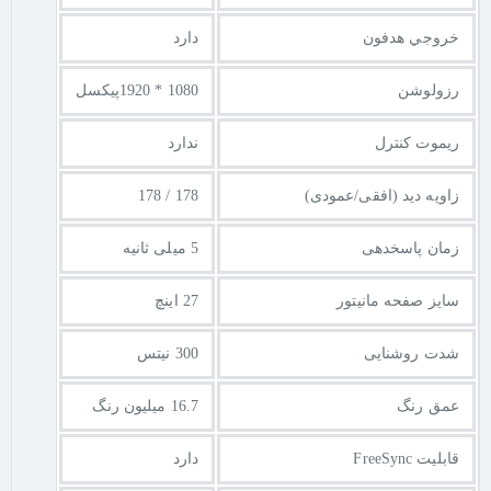
خروجي هدفون
دارد
رزولوشن
1080 * 1920پیکسل
ریموت کنترل
ندارد
زاویه دید (افقی/عمودی)
178 / 178
زمان پاسخدهی
5 میلی ثانیه
سایز صفحه مانیتور
27 اینچ
شدت روشنایی
300 نیتس
عمق رنگ
16.7 میلیون رنگ
قابلیت FreeSync
دارد