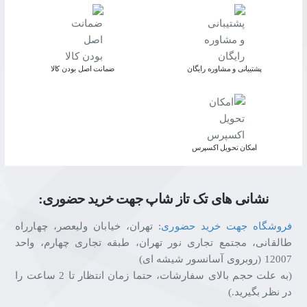
پشتیبانی و مشاوره رایگان
ﺿﻤﺎﻧﺖ اﺻﻞ ﺑﻮدن ﮐﺎﻟﺎ
اﻣﮑﺎن ﺗﺤﻮﯾﻞ اﮐﺴﭙﺮس
نشانی های تک تاز شاپ جهت خرید حضوری:
فروشگاه جهت خرید حضوری
: تهران، خیابان ولیعصر، چهارراه
طالقانی، مجتمع تجاری نور تهران، طبقه تجاری چهارم، واحد
12007 (روبروی آسانسور شیشه ای)
(به علت حجم بالای سفارشات، حتما زمان انتظار تا 2 ساعت را
در نظر بگیرید.)