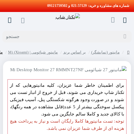
شماره های مشاوره و خرید: 57129-021 و 09121759502
جستجو
مانیتور (نمایشگر)
بر اساس برند
مانیتور شیائومی | Mi (Xioami)
مانیتور 27 ش
home
برای اطمینان خاطر شما عزیزان، کلیه مانیتورهایی که از
تکتاز شاپ خریداری می شوند، قبل از خروج از انبار تست می
شوند و در صورت وجود هرگونه شکستگی پنل، آسیب فیزیکی
پیکسل سوختگی بیشتر از 5 عدد(قابل مشاهده در همه رنگها)،
با کالای جدید و کاملا سالم جایگزین می شود.
توجه: تست مانیتورها کاملا رایگان است و نیاز به پرداخت هیچ
هزینه ای از طرف شما عزیزان نمی باشد.