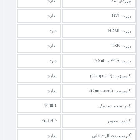
ورودی صدا
ندارد
پورت DVI
ندارد
پورت HDMI
دارد
پورت USB
ندارد
پورت VGA یا D-Sub
دارد
کامپوزیت (Composite)
ندارد
کامپوننت (Component)
ندارد
کنتراست استاتیک
1000:1
کیفیت تصویر
Full HD
گیرنده دیجیتال داخلی
ندارد