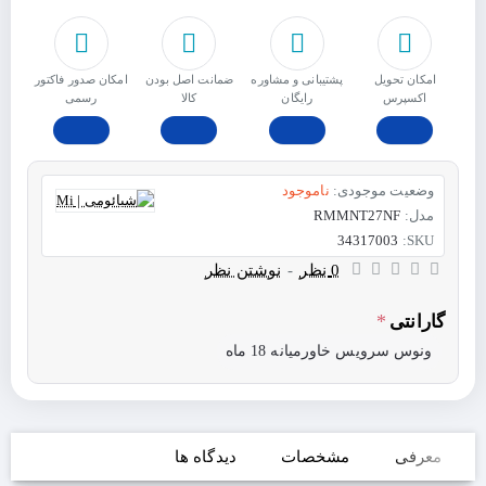
امکان تحویل
پشتیبانی و مشاوره
ﺿﻤﺎﻧﺖ اﺻﻞ ﺑﻮدن
امکان صدور فاکتور
اکسپرس
رایگان
ﮐﺎﻟﺎ
رسمی
وضعیت موجودی:
ناموجود
مدل:
RMMNT27NF
34317003
SKU:
0 نظر
-
نوشتن نظر
گارانتی
ونوس سرویس خاورمیانه 18 ماه
معرفی
مشخصات
دیدگاه ها