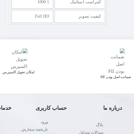
کنتراست استاتیک
1000:1
کیفیت تصویر
Full HD
اﻣﮑﺎن ﺗﺤﻮﯾﻞ اﮐﺴﭙﺮس
ﺿﻤﺎﻧﺖ اﺻﻞ ﺑﻮدن ﮐﺎﻟﺎ
درباره ما
حساب کاربری
خدما
ورود
بلاگ
تاریخچه سفارش
سوالات متداول