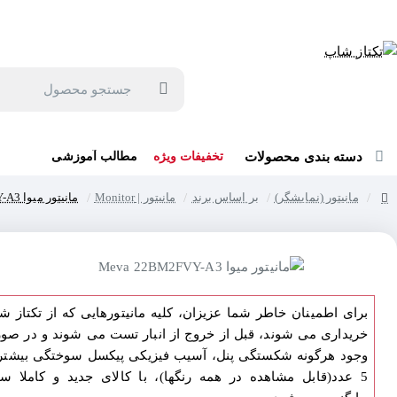
جهت مشاوره و خرید می توانید با شماره 57129-021 تماس بگیرید یا در بله یا روبیکا با شماره 09121759502 در ارتباط باشید (شنبه تا پنجشنبه 9 صبح الی 19 عصر)
جستجو
محصول
دسته بندی محصولات
تخفیفات ویژه
مطالب آموزشی
مانیتور (نمایشگر)
بر اساس برند
مانیتور | Monitor
مانیتور میوا Meva 22BM2FVY-A3
home
برای اطمینان خاطر شما عزیزان، کلیه مانیتورهایی که از تکتاز ش
خریداری می شوند، قبل از خروج از انبار تست می شوند و در صو
وجود هرگونه شکستگی پنل، آسیب فیزیکی پیکسل سوختگی بیشتر 
5 عدد(قابل مشاهده در همه رنگها)، با کالای جدید و کاملا سا