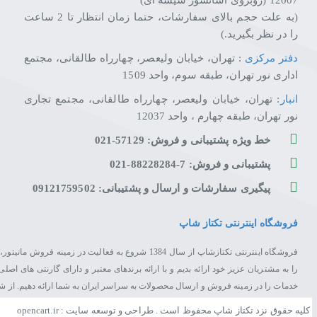
12007 (روبروی آسانسور شیشه ای)
(به علت حجم بالای سفارشات، حتما زمان انتظار تا 2 ساعت
را در نظر بگیرید.)
دفتر مرکزی
: تهران، خیابان ولیعصر، چهارراه طالقانی، مجتمع
اداری نور تهران، طبقه سوم، واحد 1509
انبار
: تهران، خیابان ولیعصر، چهارراه طالقانی، مجتمع تجاری
نور تهران، طبقه چهارم ، واحد 12037
خط ویژه پشتیبانی و فروش: 57129-021
پشتیبانی و فروش: 7-88228284-021
پیگیری سفارشات و ارسال و پشتیبانی: 09121759502
فروشگاه اینترنتی تکتاز شاپ
فروشگاه اینترنتی تکتازشاپ از سال 1384 شروع به فعال
را به مشتریان عزیز خود ارائه بدیم و با ارائه برندهای معتبر و دارای گارنتی های 
خدمات را در زمینه فروش و ارسال محصولات به سراسر ایران به شما ارائه دهیم. از 
کلیه حقوق نزد تکتاز شاپ محفوظ است . طراحی و توسعه سایت : opencart.ir