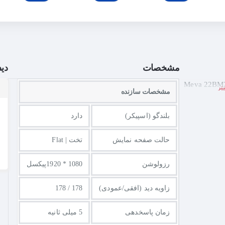
مشخصات
دید
مشخصات سازنده
بلندگو (اسپیکر)
دارد
حالت صفحه نمایش
تخت | Flat
رزولوشن
1080 * 1920پیکسل
زاویه دید (افقی/عمودی)
178 / 178
زمان پاسخدهی
5 میلی ثانیه