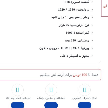
کیفیت تصویر: FHD
 ای
رزولوشن: 1080 * 1920
زمان پاسخ دهی: 5 میلی ثانیه
نرخ بازنویسی: 75 هرتز
کنتراست: 1000:1
روشنایی: 220 نیت
پورتها: HDMI | VGA | خروجی هدفون
مجهز به اسپیکر داخلی
فقط با
199 تومن
برات ارسالش میکنیم
امکان تحویل اکسپرس
پشتیبانی و مشاوره رایگان
ﺿﻤﺎﻧﺖ اﺻﻞ ﺑﻮدن ﮐﺎﻟﺎ