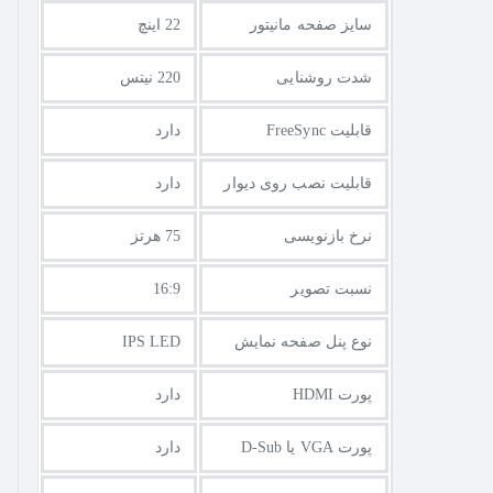
سایز صفحه مانیتور
22 اینچ
شدت روشنایی
220 نیتس
قابلیت FreeSync
دارد
قابلیت نصب روی دیوار
دارد
نرخ بازنویسی
75 هرتز
نسبت تصویر
16:9
نوع پنل صفحه نمایش
IPS LED
پورت HDMI
دارد
پورت VGA یا D-Sub
دارد