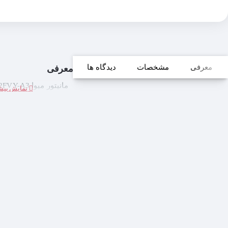
معرفی
مشخصات
دیدگاه ها
معرفی
مانیتور میوا Meva 22BM2FVY-A3