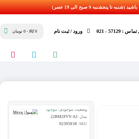
س : 57129 - 021
ورود / ثبت نام
0 کالا - 0 تومان
وضعیت موجودی:
موجود
مدل:
22BM2FVY-A3
92395858
SKU: