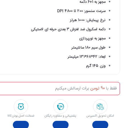
مجهز به 1+6 دکمه
سرعت سنسور: 200 تا 4800 DPI
نرخ پیمایش: 1000 هرتز
دکمه اسکرول ضد لغزش 3 بعدی حرفه ای لاستیکی
مجهز به نورپردازی
طول سیم 180 سانتیمتر
ابعاد: 42*68*131 میلیمتر
وزن 145 گرم
فقط با
90 تومن
برات ارسالش میکنیم
امکان تحویل اکسپرس
پشتیبانی و مشاوره رایگان
ﺿﻤﺎﻧﺖ اﺻﻞ ﺑﻮدن ﮐﺎﻟﺎ