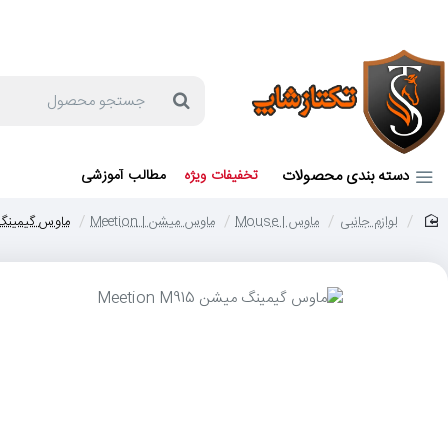
جهت مشاوره و خرید می توانید با شماره 57129-021 تماس بگیرید یا در بله یا روبیکا با شماره 09121759502 در ارتباط باشید (شنبه تا پنجشنبه 9 صبح الی 19 عصر)
جستجو
محصول
دسته بندی محصولات
تخفیفات ویژه
مطالب آموزشی
لوازم جانبی
ماوس | Mouse
ماوس میشن | Meetion
ماوس گیمینگ میشن 5
home