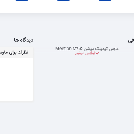
فی
دیدگاه ها
ماوس گیمینگ میشن Meetion M915
نظرات برای ماوس گیم