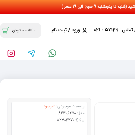
س : 57129 - 021
ورود / ثبت نام
0 کالا - 0 تومان
وضعیت موجودی:
ناموجود
مدل:
82306270
82306270
SKU: