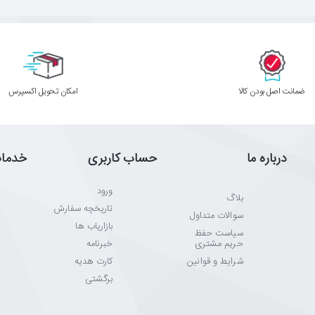
ﺿﻤﺎﻧﺖ اﺻﻞ ﺑﻮدن ﮐﺎﻟﺎ
اﻣﮑﺎن ﺗﺤﻮﯾﻞ اﮐﺴﭙﺮس
درباره ما
حساب کاربری
خدما
ورود
بلاگ
تاریخچه سفارش
سوالات متداول
بازاریاب ها
سیاست حفظ
حریم مشتری
خبرنامه
شرایط و قوانین
کارت هدیه
برگشتی