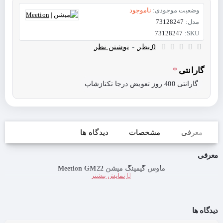
وضعیت موجودی:
ناموجود
مدل:
73128247
73128247
SKU:
0 نظر
-
نوشتن نظر
گارانتی
گارانتی 400 روز تعویض درجا تکتازشاپ
معرفی
مشخصات
دیدگاه ها
معرفی
ماوس گیمینگ میشن Meetion GM22
دیدگاه ها