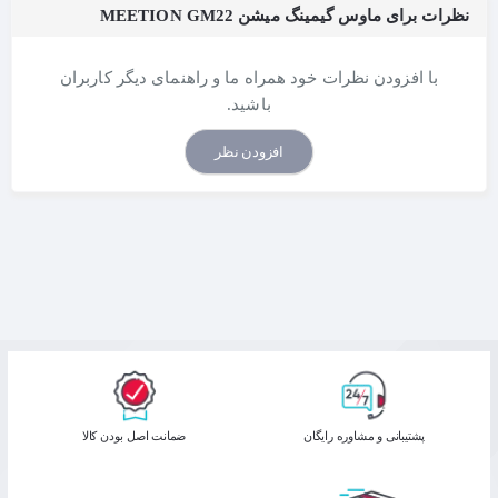
نظرات برای ماوس گیمینگ میشن MEETION GM22
با افزودن نظرات خود همراه ما و راهنمای دیگر کاربران
باشید.
افزودن نظر
پشتیبانی و مشاوره رایگان
ﺿﻤﺎﻧﺖ اﺻﻞ ﺑﻮدن ﮐﺎﻟﺎ