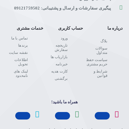
پیگیری سفارشات و ارسال و پشتیبانی: 09121759502
درباره ما
حساب کاربری
خدمات مشتری
ورود
تماس با ما
بلاگ
تاریخچه
برندها
سوالات
سفارش
متداول
نقشه سایت
بازاریاب ها
سیاست حفظ
اطلاعات
حریم مشتری
خبرنامه
تحویل
شرایط و
کارت هدیه
لینک های
قوانین
نامحدود
برگشتی
همراه ما باشید!