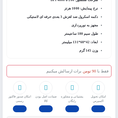
نرخ پیمایش: 1000 هرتز
دکمه اسکرول ضد لغزش 3 بعدی حرفه ای لاستیکی
مجهز به نورپردازی
طول سیم 180 سانتیمتر
ابعاد: 42*68*131 میلیمتر
وزن 145 گرم
فقط با
90 تومن
برات ارسالش میکنیم
امکان تحویل
پشتیبانی و مشاوره
ﺿﻤﺎﻧﺖ اﺻﻞ ﺑﻮدن
امکان صدور فاکتور
اکسپرس
رایگان
ﮐﺎﻟﺎ
رسمی