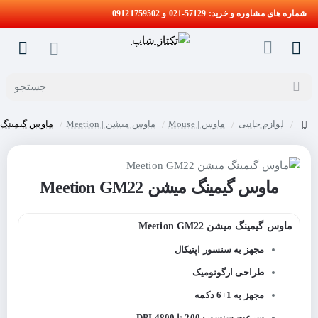
شماره های مشاوره و خرید: 57129-021 و 09121759502
جستجو
لوازم جانبی
ماوس | Mouse
ماوس میشن | Meetion
ماوس گیمینگ میشن 22
home
ماوس گیمینگ میشن Meetion GM22
ماوس گیمینگ میشن Meetion GM22
مجهز به سنسور اپتیکال
طراحی ارگونومیک
مجهز به 1+6 دکمه
سرعت سنسور: 200 تا 4800 DPI