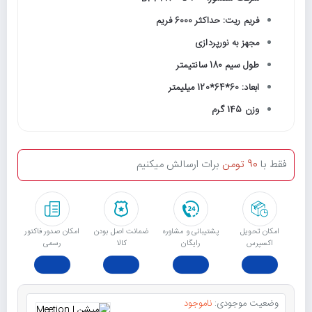
فریم ریت: حداکثر 6000 فریم
مجهز به نورپردازی
طول سیم 180 سانتیمتر
ابعاد: 60*64*120 میلیمتر
وزن 145 گرم
فقط با
90 تومن
برات ارسالش میکنیم
امکان تحویل
پشتیبانی و مشاوره
ﺿﻤﺎﻧﺖ اﺻﻞ ﺑﻮدن
امکان صدور فاکتور
اکسپرس
رایگان
ﮐﺎﻟﺎ
رسمی
وضعیت موجودی:
ناموجود