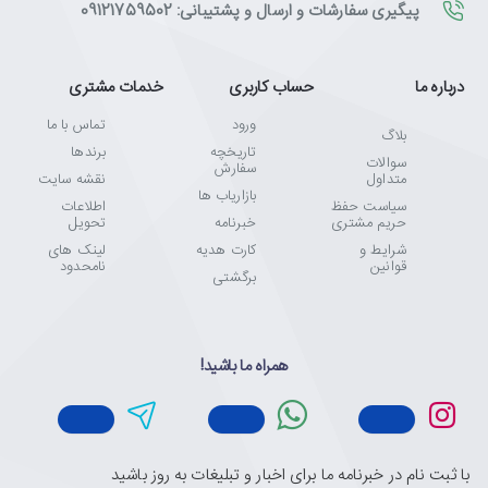
پیگیری سفارشات و ارسال و پشتیبانی: 09121759502
درباره ما
حساب کاربری
خدمات مشتری
ورود
تماس با ما
بلاگ
تاریخچه
برندها
سوالات
سفارش
متداول
نقشه سایت
بازاریاب ها
سیاست حفظ
اطلاعات
حریم مشتری
خبرنامه
تحویل
شرایط و
کارت هدیه
لینک های
قوانین
نامحدود
برگشتی
همراه ما باشید!
با ثبت نام در خبرنامه ما برای اخبار و تبلیغات به روز باشید