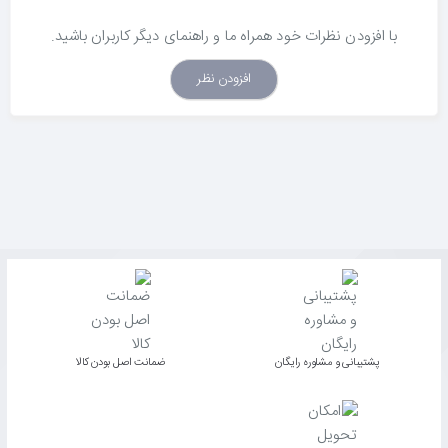
با افزودن نظرات خود همراه ما و راهنمای دیگر کاربران باشید.
افزودن نظر
پشتیبانی و مشاوره رایگان
ﺿﻤﺎﻧﺖ اﺻﻞ ﺑﻮدن ﮐﺎﻟﺎ