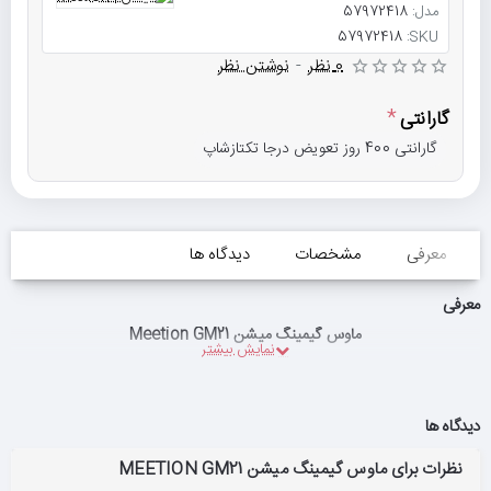
مدل:
57972418
57972418
SKU:
0 نظر
-
نوشتن نظر
گارانتی
گارانتی 400 روز تعویض درجا تکتازشاپ
معرفی
مشخصات
دیدگاه ها
معرفی
ماوس گیمینگ میشن Meetion GM21
دیدگاه ها
نظرات برای ماوس گیمینگ میشن MEETION GM21