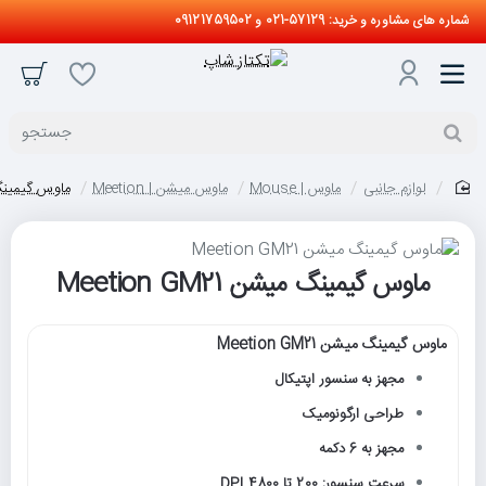
شماره های مشاوره و خرید: 57129-021 و 09121759502
جستجو
لوازم جانبی
ماوس | Mouse
ماوس میشن | Meetion
ماوس گیمینگ میشن 
home
ماوس گیمینگ میشن Meetion GM21
ماوس گیمینگ میشن Meetion GM21
مجهز به سنسور اپتیکال
طراحی ارگونومیک
مجهز به 6 دکمه
سرعت سنسور: 200 تا 4800 DPI