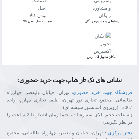
پشتیبانی و مشاوره رایگان
ﺿﻤﺎﻧﺖ اﺻﻞ ﺑﻮدن ﮐﺎﻟﺎ
اﻣﮑﺎن ﺗﺤﻮﯾﻞ اﮐﺴﭙﺮس
نشانی های تک تاز شاپ جهت خرید حضوری:
فروشگاه جهت خرید حضوری
: تهران، خیابان ولیعصر، چهارراه
طالقانی، مجتمع تجاری نور تهران، طبقه تجاری چهارم، واحد
12007 (روبروی آسانسور شیشه ای)
(به علت حجم بالای سفارشات، حتما زمان انتظار تا 2 ساعت را
در نظر بگیرید.)
دفتر مرکزی
: تهران، خیابان ولیعصر، چهارراه طالقانی، مجتمع