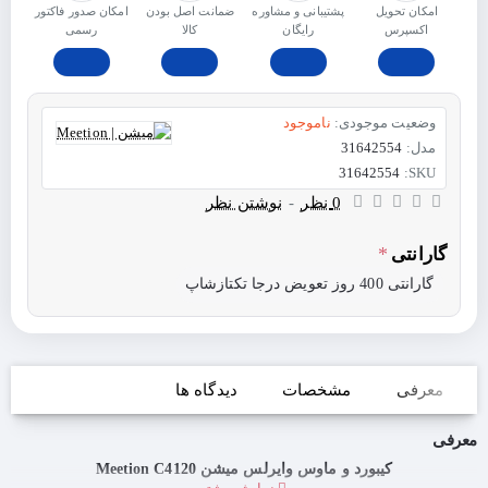
امکان تحویل
پشتیبانی و مشاوره
ﺿﻤﺎﻧﺖ اﺻﻞ ﺑﻮدن
امکان صدور فاکتور
اکسپرس
رایگان
ﮐﺎﻟﺎ
رسمی
وضعیت موجودی:
ناموجود
مدل:
31642554
31642554
SKU:
0 نظر
-
نوشتن نظر
گارانتی
گارانتی 400 روز تعویض درجا تکتازشاپ
معرفی
مشخصات
دیدگاه ها
معرفی
کیبورد و ماوس وایرلس میشن Meetion C4120