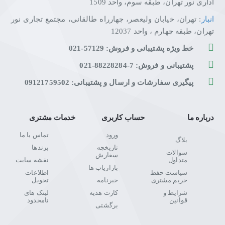
اداری نور تهران، طبقه سوم، واحد 1509
انبار
: تهران، خیابان ولیعصر، چهارراه طالقانی، مجتمع تجاری نور
تهران، طبقه چهارم ، واحد 12037
خط ویژه پشتیبانی و فروش: 57129-021
پشتیبانی و فروش: 7-88228284-021
پیگیری سفارشات و ارسال و پشتیبانی: 09121759502
درباره ما
حساب کاربری
خدمات مشتری
ورود
تماس با ما
بلاگ
تاریخچه
برندها
سوالات
سفارش
متداول
نقشه سایت
بازاریاب ها
سیاست حفظ
اطلاعات
حریم مشتری
خبرنامه
تحویل
شرایط و
کارت هدیه
لینک های
قوانین
نامحدود
برگشتی