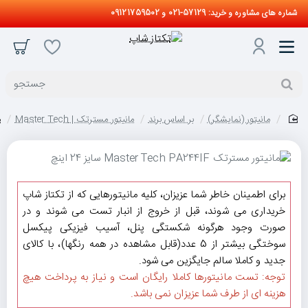
شماره های مشاوره و خرید: 57129-021 و 09121759502
جستجو
مانیتور (نمایشگر)
بر اساس برند
مانیتور مسترتک | Master Tech
م
home
برای اطمینان خاطر شما عزیزان، کلیه مانیتورهایی که از تکتاز شاپ
خریداری می شوند، قبل از خروج از انبار تست می شوند و در
صورت وجود هرگونه شکستگی پنل، آسیب فیزیکی پیکسل
سوختگی بیشتر از 5 عدد(قابل مشاهده در همه رنگها)، با کالای
جدید و کاملا سالم جایگزین می شود.
توجه: تست مانیتورها کاملا رایگان است و نیاز به پرداخت هیچ
هزینه ای از طرف شما عزیزان نمی باشد.