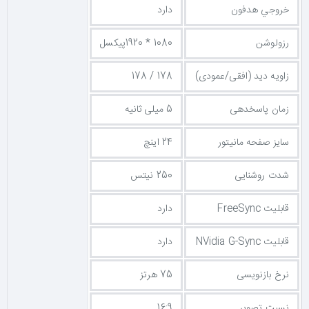
خروجي هدفون
دارد
رزولوشن
1080 * 1920پیکسل
زاویه دید (افقی/عمودی)
178 / 178
زمان پاسخدهی
5 میلی ثانیه
سایز صفحه مانیتور
24 اینچ
شدت روشنایی
250 نیتس
قابلیت FreeSync
دارد
قابلیت NVidia G-Sync
دارد
نرخ بازنویسی
75 هرتز
نسبت تصویر
16:9