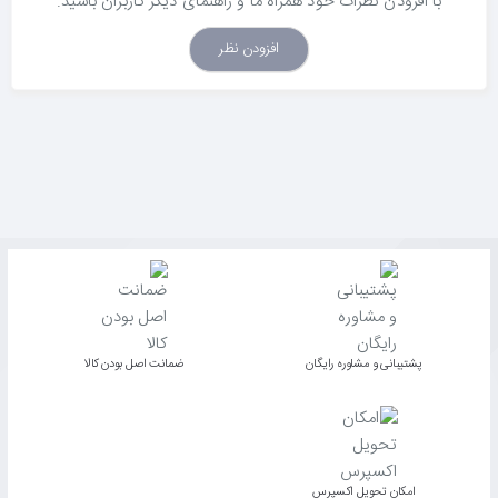
با افزودن نظرات خود همراه ما و راهنمای دیگر کاربران باشید.
افزودن نظر
پشتیبانی و مشاوره رایگان
ﺿﻤﺎﻧﺖ اﺻﻞ ﺑﻮدن ﮐﺎﻟﺎ
اﻣﮑﺎن ﺗﺤﻮﯾﻞ اﮐﺴﭙﺮس