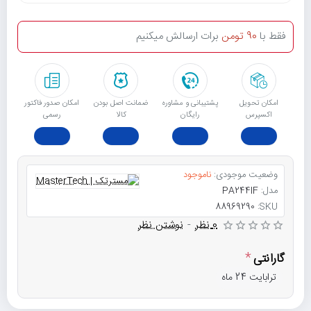
فقط با
90 تومن
برات ارسالش میکنیم
امکان تحویل
پشتیبانی و مشاوره
ﺿﻤﺎﻧﺖ اﺻﻞ ﺑﻮدن
امکان صدور فاکتور
اکسپرس
رایگان
ﮐﺎﻟﺎ
رسمی
وضعیت موجودی:
ناموجود
مدل:
PA244IF
88969290
SKU:
0 نظر
-
نوشتن نظر
گارانتی
ترابایت 24 ماه