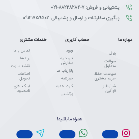
پشتیبانی و فروش: 7-88228284-021
پیگیری سفارشات و ارسال و پشتیبانی: 09121759502
درباره ما
حساب کاربری
خدمات مشتری
ورود
تماس با ما
بلاگ
تاریخچه
برندها
سوالات
سفارش
متداول
نقشه سایت
بازاریاب ها
سیاست حفظ
اطلاعات
حریم مشتری
خبرنامه
تحویل
شرایط و
کارت هدیه
لینک های
قوانین
نامحدود
برگشتی
همراه ما باشید!