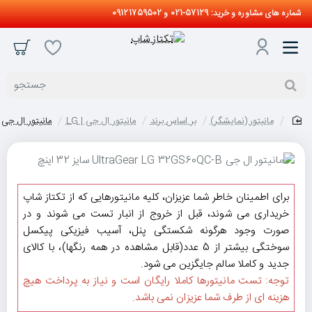
شماره های مشاوره و خرید: 57129-021 و 09121759502
جستجو
مانیتور (نمایشگر)
بر اساس برند
مانیتور ال جی | LG
مانیتور ال جی UltraGear LG 32GS60QC-B سایز 32 این
home
برای اطمینان خاطر شما عزیزان، کلیه مانیتورهایی که از تکتاز شاپ
خریداری می شوند، قبل از خروج از انبار تست می شوند و در
صورت وجود هرگونه شکستگی پنل، آسیب فیزیکی پیکسل
سوختگی بیشتر از 5 عدد(قابل مشاهده در همه رنگها)، با کالای
جدید و کاملا سالم جایگزین می شود.
توجه: تست مانیتورها کاملا رایگان است و نیاز به پرداخت هیچ
هزینه ای از طرف شما عزیزان نمی باشد.