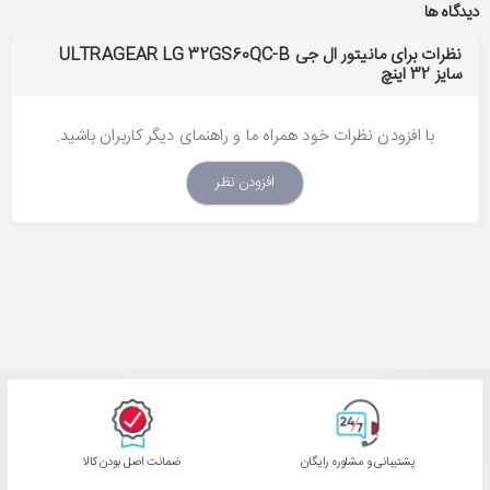
دیدگاه ها
نظرات برای مانیتور ال جی ULTRAGEAR LG 32GS60QC-B
سایز 32 اینچ
با افزودن نظرات خود همراه ما و راهنمای دیگر کاربران باشید.
افزودن نظر
پشتیبانی و مشاوره رایگان
ﺿﻤﺎﻧﺖ اﺻﻞ ﺑﻮدن ﮐﺎﻟﺎ