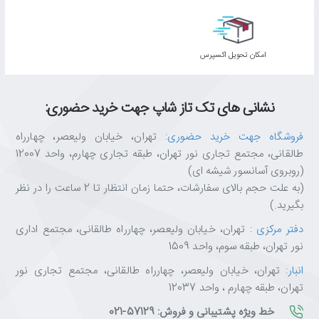
اﻣﮑﺎن ﺗﺤﻮﯾﻞ اﮐﺴﭙﺮس
نشانی های تک تاز شاپ جهت خرید حضوری:
فروشگاه جهت خرید حضوری
: تهران، خیابان ولیعصر، چهارراه
طالقانی، مجتمع تجاری نور تهران، طبقه تجاری چهارم، واحد 12007
(روبروی آسانسور شیشه ای)
(به علت حجم بالای سفارشات، حتما زمان انتظار تا 2 ساعت را در نظر
بگیرید.)
دفتر مرکزی
: تهران، خیابان ولیعصر، چهارراه طالقانی، مجتمع اداری
نور تهران، طبقه سوم، واحد 1509
انبار
: تهران، خیابان ولیعصر، چهارراه طالقانی، مجتمع تجاری نور
تهران، طبقه چهارم ، واحد 12037
خط ویژه پشتیبانی و فروش: 57129-021