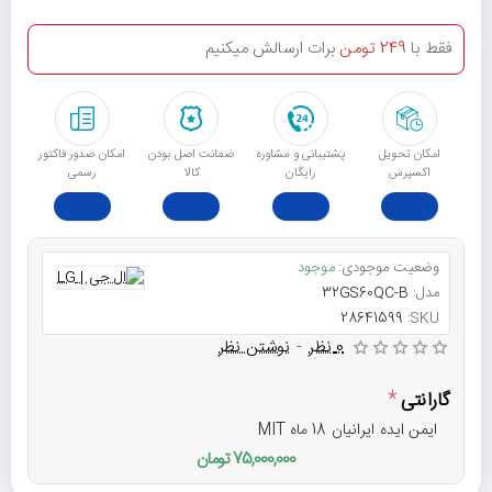
فقط با
249 تومن
برات ارسالش میکنیم
امکان تحویل
پشتیبانی و مشاوره
ﺿﻤﺎﻧﺖ اﺻﻞ ﺑﻮدن
امکان صدور فاکتور
اکسپرس
رایگان
ﮐﺎﻟﺎ
رسمی
وضعیت موجودی:
موجود
مدل:
32GS60QC-B
28641599
SKU:
0 نظر
-
نوشتن نظر
گارانتی
ایمن ایده ایرانیان 18 ماه MIT
75,000,000 تومان