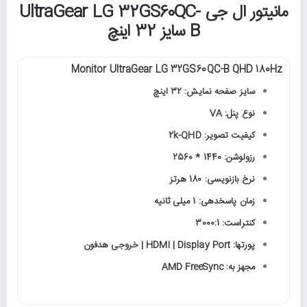
مانیتور ال جی UltraGear LG 32GS60QC-
B سایز 32 اینچ
Monitor UltraGear LG 32GS60QC-B QHD 180Hz
سایز صفحه نمایش: 32 اینچ
نوع پنل: VA
کیفیت تصویر: 2k-QHD
رزولوشن: 1440 * 2560
نرخ بازنویسی: 180 هرتز
زمان پاسخدهی: 1 میلی ثانیه
کنتراست: 3000:1
پورتها: HDMI | Display Port | خروجی هدفون
مجهز به: AMD FreeSync