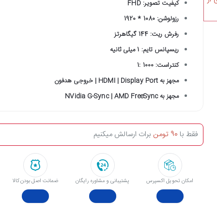
کیفیت تصویر: FHD
رزولوشن: 1080 * 1920
رفرش ریت: 144 گیگاهرتز
ریسپانس تایم: 1 میلی ثانیه
کنتراست: 1000 :1
مجهز به HDMI | Display Port | خروجی هدفون
مجهز به NVidia G-Sync | AMD FreeSync
فقط با
90 تومن
برات ارسالش میکنیم
امکان تحویل اکسپرس
پشتیبانی و مشاوره رایگان
ﺿﻤﺎﻧﺖ اﺻﻞ ﺑﻮدن ﮐﺎﻟﺎ