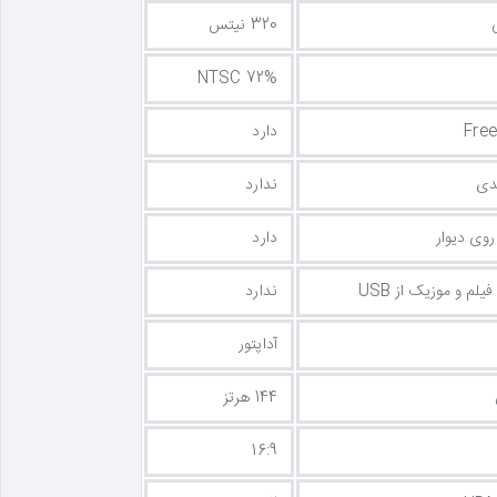
320 نیتس
NTSC 72%
دارد
دی
ندارد
وی دیوار
دارد
م و موزیک از USB
ندارد
آداپتور
144 هرتز
16:9