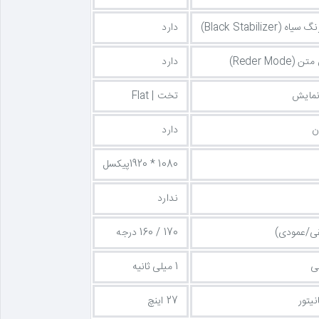
Black Stabilizer)
دارد
Reder Mo)
دارد
نمایش
تخت | Flat
ن
دارد
1080 * 1920پیکسل
ندارد
فقی/عمودی)
170 / 160 درجه
ی
1 میلی ثانیه
یتور
27 اینچ