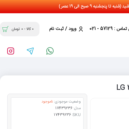
س : 57129 - 021
ورود / ثبت نام
0 کالا - 0 تومان
وضعیت موجودی:
ناموجود
مدل:
17439236
17439236
SKU: