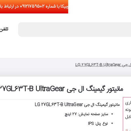
تلفن تما
LG 27GL63T-B
مانیتور گیمینگ ال جی LG 27GL63T-B UltraGear
اری
مانیتور گیمینگ ال جی LG 27GL63T-B UltraGear
نه
سایز صفحه نمایش: 27 اینچ
یشتر از 5 عدد(قابل
نوع پنل: IPS
 از