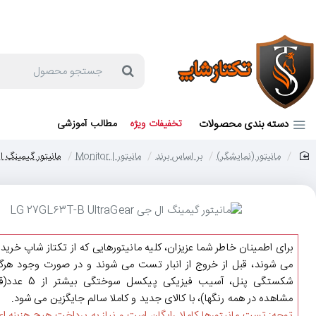
جهت مشاوره و خرید می توانید با شماره 57129-021 تماس بگیرید یا در بله یا روبیکا با شماره 09121759502 در ارتباط باشید (شنبه تا پنجشنبه 9 صبح الی 19 عصر)
جستجو
محصول
دسته بندی محصولات
تخفیفات ویژه
مطالب آموزشی
مانیتور (نمایشگر)
بر اساس برند
مانیتور | Monitor
مانیتور گیمینگ ال جی  UltraGear
home
برای اطمینان خاطر شما عزیزان، کلیه مانیتورهایی که از تکتاز شاپ خرید
می شوند، قبل از خروج از انبار تست می شوند و در صورت وجود هرگو
شکستگی پنل، آسیب فیزیکی پیکسل سوختگی ب
مشاهده در همه رنگها)، با کالای جدید و کاملا سالم جایگزین می شود.
توجه: تست مانیتورها کاملا رایگان است و نیاز به پرداخت هیچ هزینه ای