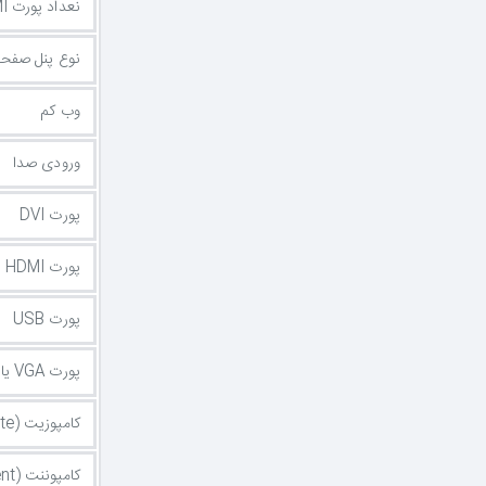
نعداد پورت HDMI
نوع پنل صفح
وب کم
ورودی صدا
پورت DVI
پورت HDMI
پورت USB
پورت VGA یا D-Sub
کامپوزیت (Composite)
کامپوننت (Component)