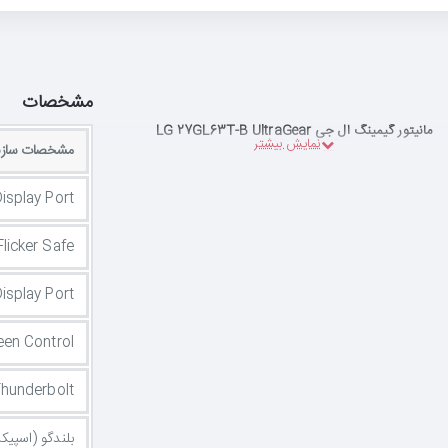
مشخصات
مانیتور گیمینگ ال جی LG 27GL63T-B UltraGear
مشخصات سازن
isplay Port
Flicker Safe
Display Port
een Control
hunderbolt
بلندگو (اسپیکر