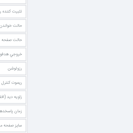
تثبیت کننده رنگ سیاه (
حالت خواندن متن (de
حالت صفحه 
خروجي هدفو
رزولوشن
ریموت کنترل
زاویه دید (ا
زمان پاسخده
سایز صفحه مان