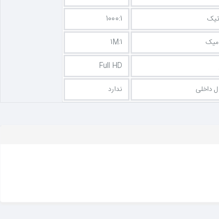
تیک
1000:1
امیک
1M:1
Full HD
ل داخلی
ندارد