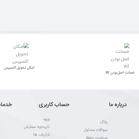
اﻣﮑﺎن ﺗﺤﻮﯾﻞ اﮐﺴﭙﺮس
ﺿﻤﺎﻧﺖ اﺻﻞ ﺑﻮدن ﮐﺎﻟﺎ
درباره ما
حساب کاربری
خدما
ورود
بلاگ
تاریخچه سفارش
سوالات متداول
بازاریاب ها
سیاست حفظ