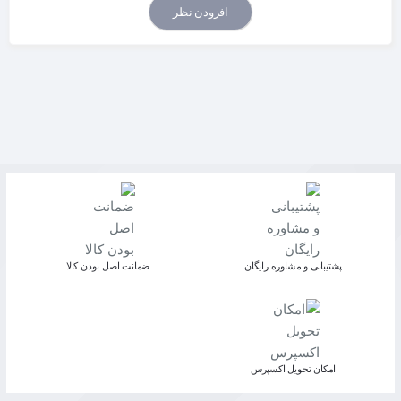
افزودن نظر
پشتیبانی و مشاوره رایگان
ﺿﻤﺎﻧﺖ اﺻﻞ ﺑﻮدن ﮐﺎﻟﺎ
اﻣﮑﺎن ﺗﺤﻮﯾﻞ اﮐﺴﭙﺮس