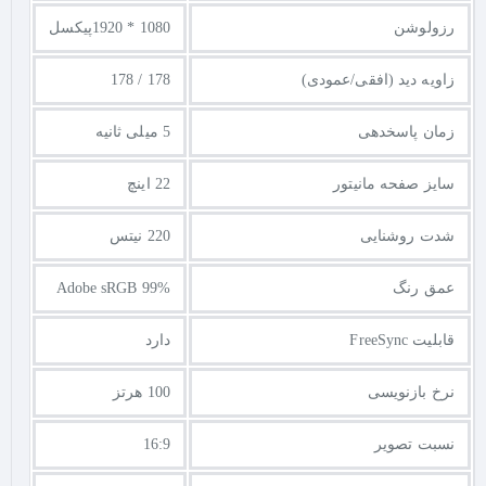
رزولوشن
1080 * 1920پیکسل
زاویه دید (افقی/عمودی)
178 / 178
زمان پاسخدهی
5 میلی ثانیه
سایز صفحه مانیتور
22 اینچ
شدت روشنایی
220 نیتس
عمق رنگ
Adobe sRGB 99%
قابلیت FreeSync
دارد
نرخ بازنویسی
100 هرتز
نسبت تصویر
16:9