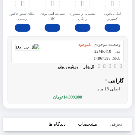
امکان تحویل
پشتیبانی و مشاوره
ﺿﻤﺎﻧﺖ اﺻﻞ ﺑﻮدن
امکان صدور فاکتور
اکسپرس
رایگان
ﮐﺎﻟﺎ
رسمی
وضعیت موجودی:
ناموجود
مدل:
22MR410
14867598
SKU:
0 نظر
-
نوشتن نظر
گارانتی
اصلی 18 ماه
14,399,000 تومان
معرفی
مشخصات
دیدگاه ها