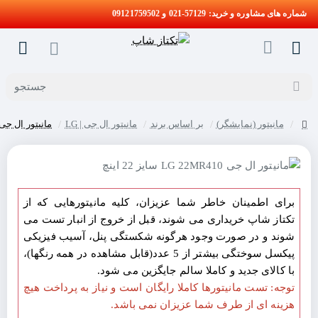
شماره های مشاوره و خرید: 57129-021 و 09121759502
جستجو
مانیتور (نمایشگر)
بر اساس برند
مانیتور ال جی | LG
مانیتور ال جی LG 22MR410 سایز 22 ای
home
برای اطمینان خاطر شما عزیزان، کلیه مانیتورهایی که از
تکتاز شاپ خریداری می شوند، قبل از خروج از انبار تست می
شوند و در صورت وجود هرگونه شکستگی پنل، آسیب فیزیکی
پیکسل سوختگی بیشتر از 5 عدد(قابل مشاهده در همه رنگها)،
با کالای جدید و کاملا سالم جایگزین می شود.
توجه: تست مانیتورها کاملا رایگان است و نیاز به پرداخت هیچ
هزینه ای از طرف شما عزیزان نمی باشد.