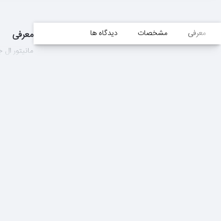
معرفی
مشخصات
دیدگاه ها
معرفی
مانیتور ال جی Monitor LG 22Bk430H-B سا