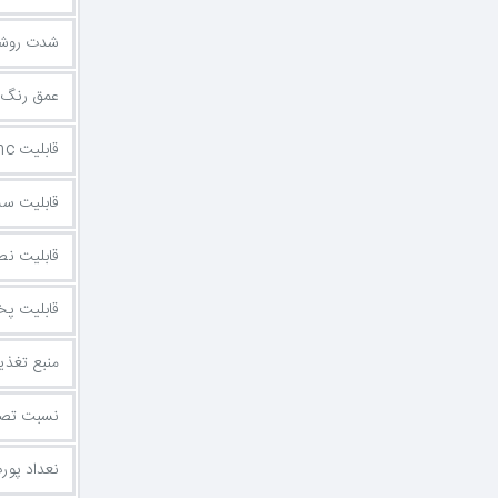
شدت روشن
عمق رنگ
قابلیت FreeSync
قابلیت سه
قابلیت نص
قابلیت پخش
منبع تغذی
نسبت تصو
نعداد پورت I