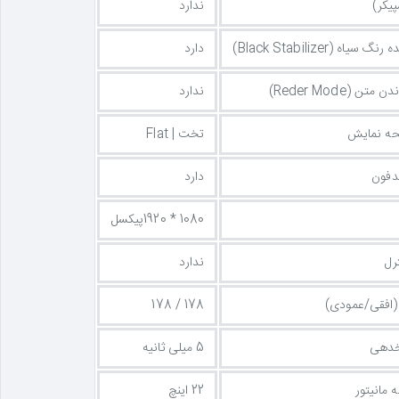
پیکر)
ندارد
سیاه (Black Stabilizer)
دارد
ن (Reder Mode)
ندارد
ه نمایش
تخت | Flat
دفون
دارد
1080 * 1920پیکسل
رل
ندارد
 (افقی/عمودی)
178 / 178
خدهی
5 میلی ثانیه
 مانیتور
22 اینچ