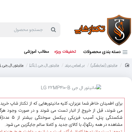
جهت مشاوره و خرید می توانید با شماره 57129-021 تماس بگیرید یا در بله یا روبیکا با شماره 09121759502 در ارتباط باشید (شنبه تا پنجشنبه 9 صبح الی 19 عصر)
جستجو
محصول
دسته بندی محصولات
تخفیفات ویژه
مطالب آموزشی
مانیتور (نمایشگر)
بر اساس برند
مانیتور ال جی | LG
مانیتور ال جی LG 22MP410-B
home
برای اطمینان خاطر شما عزیزان، کلیه مانیتورهایی که از تکتاز شاپ خرید
می شوند، قبل از خروج از انبار تست می شوند و در صورت وجود هرگو
شکستگی پنل، آسیب فیزیکی پیکسل سوختگی ب
مشاهده در همه رنگها)، با کالای جدید و کاملا سالم جایگزین می شود.
توجه: تست مانیتورها کاملا رایگان است و نیاز به پرداخت هیچ هزینه ای