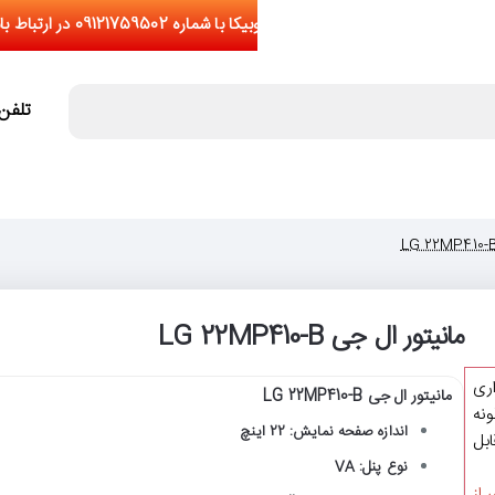
تلفن تما
مانیتور ال جی LG 22MP410-B
اری
مانیتور ال جی LG 22MP410-B
نه
اندازه صفحه نمایش: 22 اینچ
یشتر از 5 عدد(قابل
نوع پنل: VA
 از