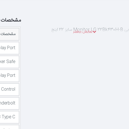
مشخصات
یز 22 اینچ
مشخصات س
lay Port
cker Safe
play Port
 Control
nderbolt
 Type C