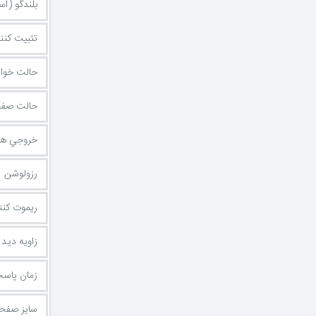
بلندگو (اس
تثبیت کننده رنگ 
حالت خواندن مت
حالت صفح
خروجي ه
رزولوشن
ریموت کنت
زاویه دید
زمان پاس
سایز صفحه