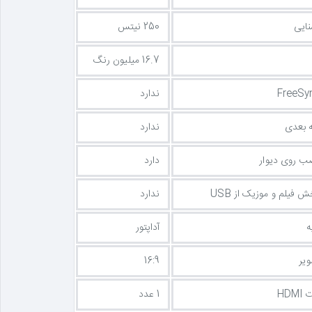
ایی
250 نیتس
16.7 میلیون رنگ
ندارد
 بعدی
ندارد
ب روی دیوار
دارد
 فیلم و موزیک از USB
ندارد
ه
آداپتور
یر
16:9
HDM
1 عدد