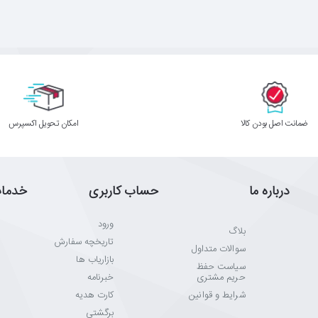
ﺿﻤﺎﻧﺖ اﺻﻞ ﺑﻮدن ﮐﺎﻟﺎ
اﻣﮑﺎن ﺗﺤﻮﯾﻞ اﮐﺴﭙﺮس
درباره ما
حساب کاربری
خدما
ورود
بلاگ
تاریخچه سفارش
سوالات متداول
بازاریاب ها
سیاست حفظ
حریم مشتری
خبرنامه
شرایط و قوانین
کارت هدیه
برگشتی