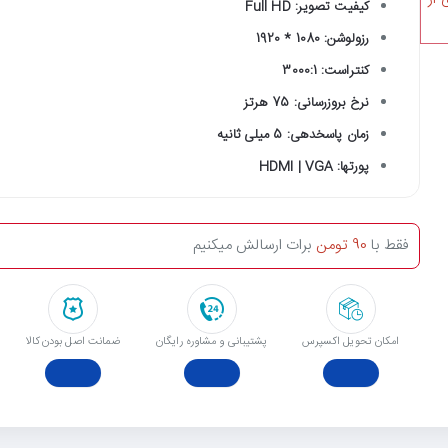
کیفیت تصویر: Full HD
رزولوشن: 1080 * 1920
کنتراست: 3000:1
نرخ بروزرسانی: 75 هرتز
زمان پاسخدهی: 5 میلی ثانیه
پورتها: HDMI | VGA
فقط با
90 تومن
برات ارسالش میکنیم
امکان تحویل اکسپرس
پشتیبانی و مشاوره رایگان
ﺿﻤﺎﻧﺖ اﺻﻞ ﺑﻮدن ﮐﺎﻟﺎ