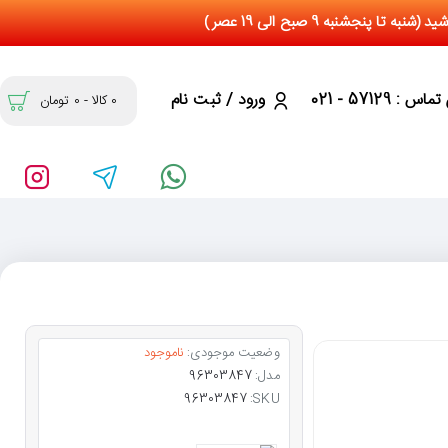
س : 57129 - 021
ورود / ثبت نام
0 کالا - 0 تومان
وضعیت موجودی:
ناموجود
مدل:
96303847
96303847
SKU: