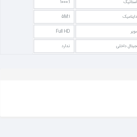
ستاتیک
1000:1
اینامیک
5M:1
ویر
Full HD
جیتال داخلی
ندارد