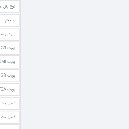
نوع پنل 
وب کم
ورودی صد
پورت DVI
پورت HDMI
پورت USB
پورت VGA یا D-Sub
کامپوزیت (omposite
کامپوننت (omponent