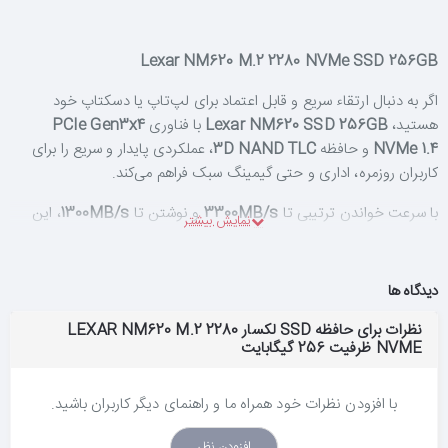
Lexar NM620 M.2 2280 NVMe SSD 256GB
اگر به دنبال ارتقاء سریع و قابل اعتماد برای لپ‌تاپ یا دسکتاپ خود
هستید،
Lexar NM620 SSD 256GB
با فناوری
PCIe Gen3x4
NVMe 1.4
و حافظه
3D NAND TLC
، عملکردی پایدار و سریع را برای
کاربران روزمره، اداری و حتی گیمینگ سبک فراهم می‌کند.
با سرعت خواندن ترتیبی تا
3300MB/s
و نوشتن تا
1300MB/s
، این
SSD زمان بوت سیستم و بارگذاری نرم‌افزارها را به شکل محسوسی کاهش
می‌دهد. فرم‌فکتور
M.2 2280
آن نصب آسان در مادربردهای مدرن را
ممکن می‌سازد و با فناوری
LDPC
برای تصحیح خطا، دوام و امنیت
دیدگاه ها
داده‌ها را تضمین می‌کند.
نظرات برای حافظه SSD لکسار LEXAR NM620 M.2 2280
NVME ظرفیت 256 گیگابایت
Lexar NM620
با گارانتی ۵ ساله، مقاومت در برابر شوک و لرزش، و
مصرف انرژی بهینه، انتخابی عالی برای ارتقاء سیستم‌های خانگی، اداری و
لپ‌تاپ‌های حرفه‌ای است.
با افزودن نظرات خود همراه ما و راهنمای دیگر کاربران باشید.
افزودن نظر