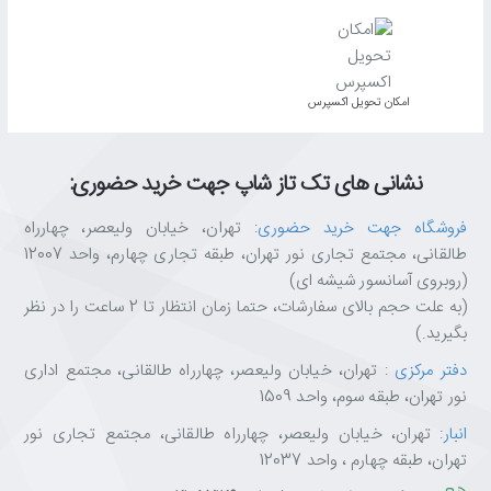
تکتازشاپ فقط یک فروشگاه نیست—یه مقصد مطمئن برای عاشقان
تکنولوژی و انتخاب‌های هوشمندانه‌ست. با ضمانت اصالت کالا، مشاوره
تخصصی، ارسال سریع و پشتیبانی واقعی، خیالت از خرید راحت باشه. ما
اینجاییم تا تجربه‌ای متفاوت، حرفه‌ای و قابل اعتماد از خرید آنلاین رو برات
اﻣﮑﺎن ﺗﺤﻮﯾﻞ اﮐﺴﭙﺮس
رقم بزنیم. تکتازشاپ یعنی خرید با خیال راحت، انتخاب با اطمینان.
نشانی های تک تاز شاپ جهت خرید حضوری:
فروشگاه جهت خرید حضوری
: تهران، خیابان ولیعصر، چهارراه
طالقانی، مجتمع تجاری نور تهران، طبقه تجاری چهارم، واحد 12007
(روبروی آسانسور شیشه ای)
(به علت حجم بالای سفارشات، حتما زمان انتظار تا 2 ساعت را در نظر
بگیرید.)
دفتر مرکزی
: تهران، خیابان ولیعصر، چهارراه طالقانی، مجتمع اداری
نور تهران، طبقه سوم، واحد 1509
انبار
: تهران، خیابان ولیعصر، چهارراه طالقانی، مجتمع تجاری نور
تهران، طبقه چهارم ، واحد 12037