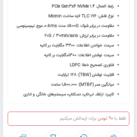
رابط اتصال: PCIe Gen3x4 NVMe 1.4
نوع فلش: TLC 176 لایه ساخت Micron
مقاومت در برابر شوک: 1500G، مدت 0.5ms، موج نیم‌سینوسی
مقاومت در برابر لرزش: 20G / 30min/axis
سرعت خواندن اطلاعات: 3300 مگابایت بر ثانیه
سرعت نوشتن اطلاعات: 1300مگابایت بر ثانیه
فناوری تصحیح خطا: LDPC
قابلیت نوشتن (TBW): 128 ترابایت
میانگین عمر (MTBF): 1,500,000 ساعت
کاربرد: ارتقاء لپ‌تاپ، دسکتاپ، سیستم‌های خانگی و اداری
فقط با
90 تومن
برات ارسالش میکنیم