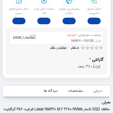
امکان تحویل
پشتیبانی و مشاوره
ﺿﻤﺎﻧﺖ اﺻﻞ ﺑﻮدن
امکان صدور فاکتور
اکسپرس
رایگان
ﮐﺎﻟﺎ
رسمی
وضعیت موجودی:
ناموجود
مدل:
NM620 256GB
0 نظر
-
نوشتن نظر
گارانتی
آواژنگ 36 ماهه
معرفی
مشخصات
دیدگاه ها
معرفی
حافظه SSD لکسار Lexar NM620 M.2 2280 NVMe ظرفیت 256 گیگابایت