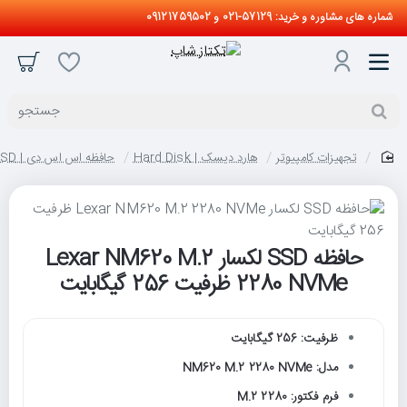
شماره های مشاوره و خرید: 57129-021 و 09121759502
جستجو
تجهیزات کامپیوتر
هارد دیسک | Hard Disk
حافظه اس اس دی | SSD
home
حافظه SSD لکسار Lexar NM620 M.2
2280 NVMe ظرفیت 256 گیگابایت
ظرفیت: 256 گیگابایت
مدل: NM620 M.2 2280 NVMe
فرم فکتور: M.2 2280