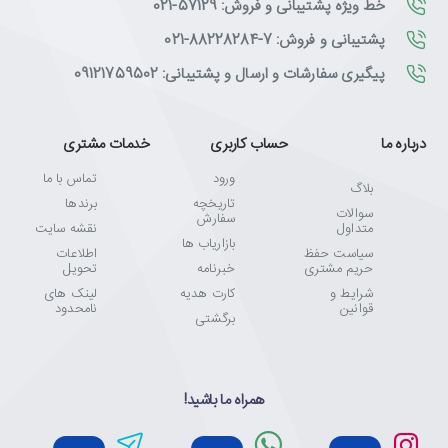
خط ویژه پشتیبانی و فروش: 57129-021
پشتیبانی و فروش: 7-88228284-021
پیگیری سفارشات و ارسال و پشتیبانی: 09121759502
درباره ما
حساب کاربری
خدمات مشتری
ورود
تماس با ما
بلاگ
تاریخچه
برندها
سوالات
سفارش
متداول
نقشه سایت
بازاریاب ها
سیاست حفظ
اطلاعات
حریم مشتری
خبرنامه
تحویل
شرایط و
کارت هدیه
لینک های
قوانین
نامحدود
برگشتی
همراه ما باشید!