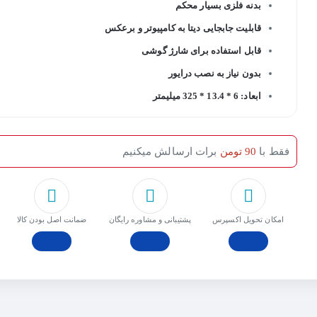
بدنه فلزی بسیار محکم
قابلیت جابجایی دیتا به کامپیوتر و برعکس
قابل استفاده برای شارژ گوشی
بدون نیاز به نصب درایور
ابعاد: 6 * 13.4 * 325 میلیمتر
فقط با
90 تومن
برات ارسالش میکنیم
امکان تحویل اکسپرس
پشتیبانی و مشاوره رایگان
ﺿﻤﺎﻧﺖ اﺻﻞ ﺑﻮدن ﮐﺎﻟﺎ