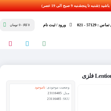
س : 57129 - 021
ورود / ثبت نام
0 کالا - 0 تومان
وضعیت موجودی:
ناموجود
مدل:
23116485
23116485
SKU: