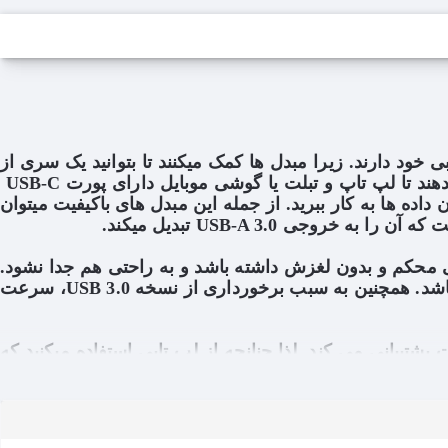
بی خود دارند. زیرا مبدل ها کمک میکنند تا بتوانید یک سری از
محدودیت ها را مرتفع کرده و قابلیت های جدیدی را ایجاد کنید. مثلا مبدل های USB-C به USB-A به شما این امکان را میدهند تا لپ تاپ و تبلت یا گوشی موبایل دارای پورت USB-C
USB هستند متصل کرده و برای رد و بدل کردن داده ها به کار ببرید. از جمله این مبدل های باکیفیت میتوان
 میشود تا اتصالی محکم و بدون لغزش داشته باشد و به راحتی هم جدا نشود.
به علاوه طراحی ظاهری کوچک و جمع و جور، شبیه به یک فلش مموری دارد که باعث میشود تا از حمل آسانی برخوردار باشد. همچنین به سبب برخورداری از نسخه 3.0 USB، سرعت
نشن مدل C3 همچنین با دیسک های سخت سازگاری دارد و از اتصال به دیسک سخت های تا ۴ ترابایت پشتیبانی می کند. لذا چنانچه از لپ تاپی استفاده میکنید که
دارای پورت USB-C هست یا گوشی موبایل و تبلتی دارید که از type c برخوردار است و دارای قابلیت OTG نیز میباشد، این محصول مبدل لنشن مدل C3 یک انتخاب ایده آل برای شما