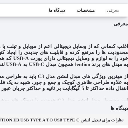
معرفی
مشخصات
دیدگاه ها
معرفی
اغلب کسانی که از وسایل دیجیتالی اعم از موبایل و تبلت یا را
به مبدل های برند lention همچون مبدل USB-C به USB-A لنشن مدل C3 اشاره کرد. این مبدل دارای یک رابط USB-C است که آن را به خروجی USB-A 3.0 تبدیل میکند.
از مهترین ویژگی های م
انتقال داده حداکثر تا 5 گیگابایت بر ثانیه و حداکثر جریان عبور 1.5 آمپر را ارائه می دهد.
دیدگاه ها
خواهد بود.
نظرات برای تبدیل لنشن LENTION H3 USB TYPE A TO USB TYPE C فلزی