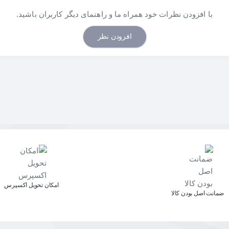
با افزودن نظرات خود همراه ما و راهنمای دیگر کاربران باشید.
افزودن نظر
اﻣﮑﺎن ﺗﺤﻮﯾﻞ اﮐﺴﭙﺮس
ﺿﻤﺎﻧﺖ اﺻﻞ ﺑﻮدن ﮐﺎﻟﺎ