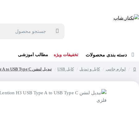
جهت مشاوره و خرید می توانید با شماره 57129-021 تماس بگیرید یا در بله یا روبیکا با شماره 09121759502 در ارتباط باشید (شنبه تا پنجشنبه 9 صبح الی 19 عصر)
جستجو
محصول
دسته بندی محصولات
تخفیفات ویژه
مطالب آموزشی
لوازم جانبی
کابل و تبدیل
کابل USB
تبدیل لنشن Lention H3 USB Type A to USB Type C فلزی
home