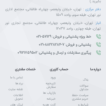
بگیرید.)
دفتر مرکزی
: تهران، خیابان ولیعصر، چهارراه طالقانی، مجتمع اداری
نور تهران، طبقه سوم، واحد 1509
انبار
: تهران، خیابان ولیعصر، چهارراه طالقانی، مجتمع تجاری نور
تهران، طبقه چهارم ، واحد 12037
خط ویژه پشتیبانی و فروش: 57129-021
پشتیبانی و فروش: 7-88228284-021
پیگیری سفارشات و ارسال و پشتیبانی: 09121759502
درباره ما
حساب کاربری
خدمات مشتری
ورود
تماس با ما
بلاگ
تاریخچه
برندها
سوالات
سفارش
متداول
نقشه سایت
بازاریاب ها
سیاست حفظ
اطلاعات
حریم مشتری
خبرنامه
تحویل
شرایط و
کارت هدیه
لینک های