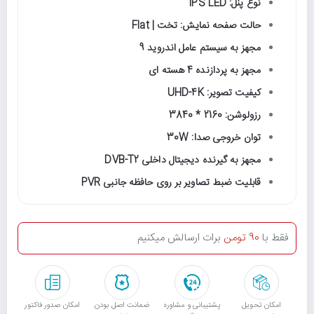
نوع پنل: IPS LED
حالت صفحه نمایش: تخت | Flat
مجهز به سیستم عامل اندروید 9
مجهز به پردازنده 4 هسته ای
کیفیت تصویر: UHD-4K
رزولوشن: 2160 * 3840
توان خروجی صدا: 30W
مجهز به گیرنده دیجیتال داخلی DVB-T2
قابلیت ضبط تصاویر بر روی حافظه جانبی PVR
فقط با
90 تومن
برات ارسالش میکنیم
امکان تحویل
پشتیبانی و مشاوره
ﺿﻤﺎﻧﺖ اﺻﻞ ﺑﻮدن
امکان صدور فاکتور