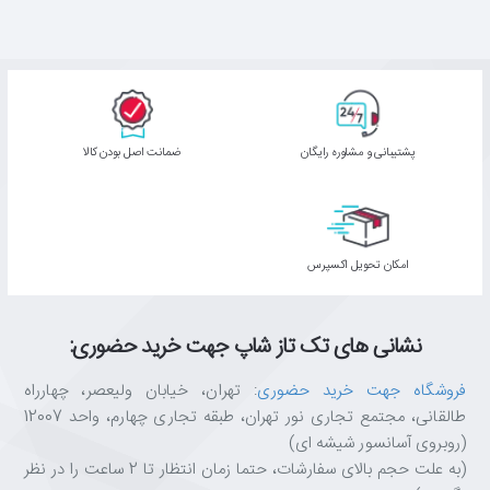
پشتیبانی و مشاوره رایگان
ﺿﻤﺎﻧﺖ اﺻﻞ ﺑﻮدن ﮐﺎﻟﺎ
اﻣﮑﺎن ﺗﺤﻮﯾﻞ اﮐﺴﭙﺮس
نشانی های تک تاز شاپ جهت خرید حضوری:
فروشگاه جهت خرید حضوری
: تهران، خیابان ولیعصر، چهارراه
طالقانی، مجتمع تجاری نور تهران، طبقه تجاری چهارم، واحد 12007
(روبروی آسانسور شیشه ای)
(به علت حجم بالای سفارشات، حتما زمان انتظار تا 2 ساعت را در نظر