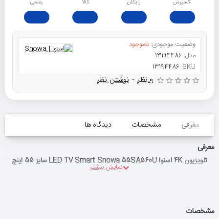
اکسپرس
رایگان
ﮐﺎﻟﺎ
رسمی
وضعیت موجودی:
ناموجود
مدل:
13194486
13194486
SKU:
0 نظر
-
نوشتن نظر
معرفی
مشخصات
دیدگاه ها
معرفی
تلویزیون 4K اسنوا LED TV Smart Snowa 55SA560U سایز 55 اینچ
مشخصات