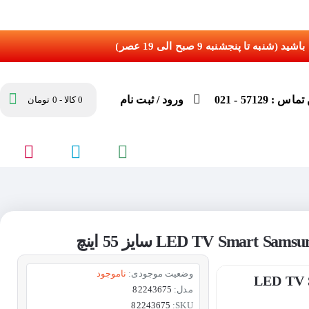
س : 57129 - 021
ورود / ثبت نام
0 کالا - 0 تومان
وضعیت موجودی:
ناموجود
LED TV Smart Sams
مدل:
82243675
82243675
SKU: