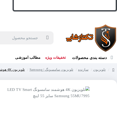
جهت مشاوره و خرید می توانید با شماره 57129-021 تماس بگیرید یا در بله یا روبیکا با شماره 09121759502 در ارتباط باشید (شنبه تا پنجشنبه 9 صبح الی 19 عصر)
جستجو
محصول
دسته بندی محصولات
تخفیفات ویژه
مطالب آموزشی
تلویزیون
سازنده
تلویزیون سامسونگ | Samsung
تلویزیون 4K هوشمند سامسونگ LED TV Smart Samsung 55MU7995 سایز 55 اینچ
home