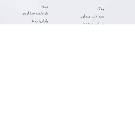
ورود
بلاگ
تاریخچه سفارش
سوالات متداول
بازاریاب ها
سیاست حفظ
حریم مشتری
خبرنامه
شرایط و قوانین
کارت هدیه
برگشتی
یت در زمینه فروش مانیتور، تلویزیون، قطعات کامپیوتر و لوازم جانبی آن نموده است. ما همواره سعی داشتیم بهتری
اصلی و خدمات رسان به مشتریان عزیز تلاش داشته ایم رضایت شما عزیزان را جلب نماییم و ب