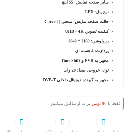
سایز صفحه نمایش: 55 اینچ
نوع پنل: LED
حالت صفحه نمایش: منحنی | Curved
کیفیت تصویر: UHD - 4K
رزولوشن: 2160 * 3840
پردازنده 4 هسته ای
مجهز به PVR و Time Shift
توان خروجی صدا: 20 وات
مجهز به گیرنده دیجیتال داخلی DVB-T
فقط با
90 تومن
برات ارسالش میکنیم
امکان تحویل اکسپرس
پشتیبانی و مشاوره رایگان
ﺿﻤﺎﻧﺖ اﺻﻞ ﺑﻮدن ﮐﺎﻟﺎ