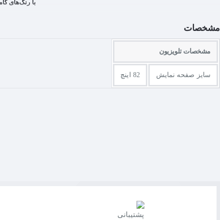
با رنگ‌های کا
مشخصات
بدون اینکه صفحه تار شود از محتوای
مشخصات تلویزیون
سایز صفحه نمایش
82 اینچ
با ویژگی «Precision Black» رنگ‌های سیاه غنی‌تر و همچنین رنگ‌های سفید روشن‌تر را تجربه کنید. کنتراست قوی و فناوری کاهش موضعی نور باعث می‌شوند صحنه‌ها واضح و دقیق باشند.
ویژگی Peak Illuminator (بیشترین میزان روشنایی) قسمت‌های روشن، حتی در صحنه‌های تاریک هم روشن‌تر شوند. با همین افزایش اضافی روشنایی در هر صحنه از تصاویر شگفت‌انگیز لذت ببرید.
با مرتب کردن همه سیم‌های مزاحم در قسمت پشت دس
همه سیم‌های خود را به‌طور مر