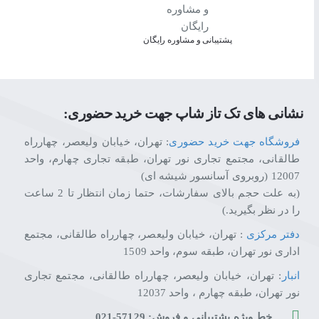
پشتیبانی و مشاوره رایگان
به‌لطف جعبه «تک اتصال» (One Connect) همه دستگاه‌ها را به‌آسانی وصل کنید. بدین ترتیب شما از نمایی عاری از هرگونه به‌هم‌ریختگی بهره‌مند می‌شوید که لذت دیداری شما را دو چندان می‌کند.
جذاب از تمامی زوایا. طراحی 360 درجه‌ای این تلویزیون، به‌واسطه طراحی قاب مینیمالیستی و نمای پشتی مرتب خود، چه در حالت روشن چه در حالت خاموش، با دکور هر اتاقی به‌طور عالی ترکیب می‌شود.
نشانی های تک تاز شاپ جهت خرید حضوری:
فروشگاه جهت خرید حضوری
: تهران، خیابان ولیعصر، چهارراه
به تجربه دیداری فراگیر و شگفت‌انگیز
طالقانی، مجتمع تجاری نور تهران، طبقه تجاری چهارم، واحد
12007 (روبروی آسانسور شیشه ای)
(به علت حجم بالای سفارشات، حتما زمان انتظار تا 2 ساعت
را در نظر بگیرید.)
با نمای صاف و بی‌نقص از پشت و طراحی باریک و یکپ
دفتر مرکزی
: تهران، خیابان ولیعصر، چهارراه طالقانی، مجتمع
اداری نور تهران، طبقه سوم، واحد 1509
انبار
: تهران، خیابان ولیعصر، چهارراه طالقانی، مجتمع تجاری
نهایت کنترل را در دستان خود داشته باشید. کنترل همه دستگاه‌
نور تهران، طبقه چهارم ، واحد 12037
خط ویژه پشتیبانی و فروش: 57129-021