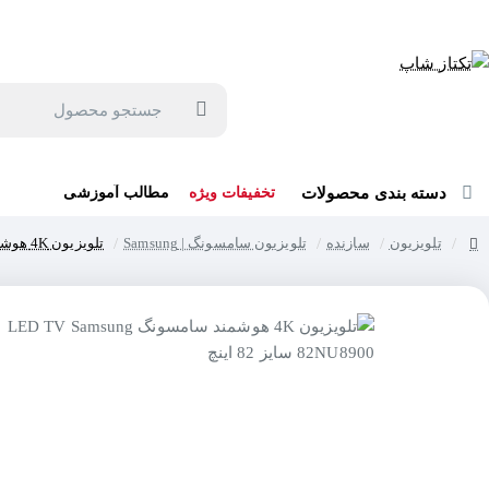
جهت مشاوره و خرید می توانید با شماره 57129-021 تماس بگیرید یا در بله یا روبیکا با شماره 09121759502 در ارتباط باشید (شنبه تا پنجشنبه 9 صبح الی 19 عصر)
جستجو
محصول
دسته بندی محصولات
تخفیفات ویژه
مطالب آموزشی
تلویزیون
سازنده
تلویزیون سامسونگ | Samsung
تلویزیون 4K هوشمند سامسونگ LED TV Samsung 82NU8900 سایز 82 اینچ
home