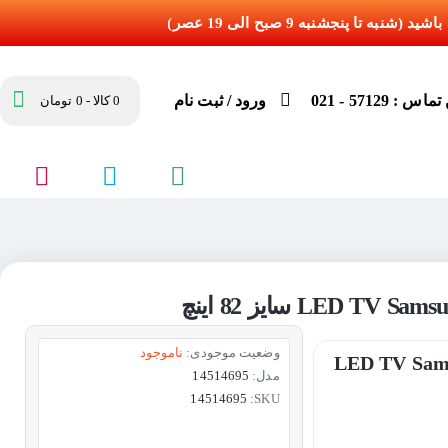
س : 57129 - 021
ورود / ثبت نام
0 کالا - 0 تومان
وضعیت موجودی:
ناموجود
LED TV Samsung 82NU890
مدل:
14514695
14514695
SKU: