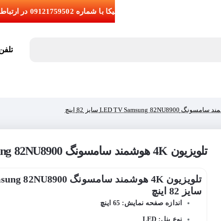
تلفن تما
تلویزیون 4K هوشمند سامسونگ LED TV Samsung 82NU8900 سایز 82 اینچ
تلویزیون 4K هوشمند سامسونگ 0
سایز 82 اینچ
اندازه صفحه نمایش: 65 اینچ
نوع پنل: LED