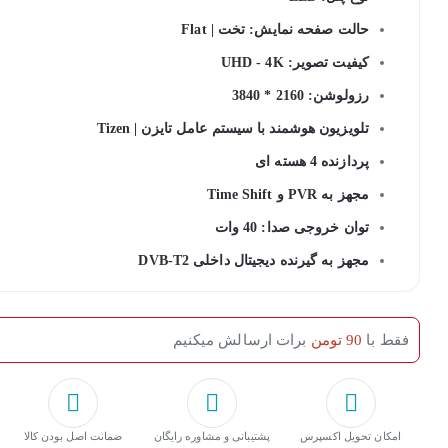
حالت صفحه نمایش: تخت | Flat
کیفیت تصویر: UHD - 4K
رزولوشن: 2160 * 3840
تلویزیون هوشمند با سیستم عامل تایزن | Tizen
پردازنده 4 هسته ای
مجهز به PVR و Time Shift
توان خروجی صدا: 40 وات
مجهز به گیرنده دیجیتال داخلی DVB-T2
فقط با
90 تومن
برات ارسالش میکنیم
امکان تحویل اکسپرس
پشتیبانی و مشاوره رایگان
ﺿﻤﺎﻧﺖ اﺻﻞ ﺑﻮدن ﮐﺎﻟﺎ