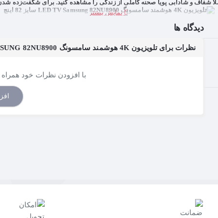
ملاً شفاف و شادابی پویا صحنه کاملی از زندگی را مشاهده کنید. برای شگفت‌زده شدن
سرعت حرکتی 240
دیدگاه ها
 اکشن سریع و روان لذت ببرید. سرعت حرکتی 240 به محتوای ورزشی و پرتحرک جان می‌بخشد.
نظرات برای تلویزیون 4K هوشمند سامسونگ LED TV SAMSUNG 82NU8900 سایز 82 اینچ
Precision Black (رنگ مشکی عمیق)
با افزودن نظرات خود همراه م
افز
Peak Illuminator (بیشترین میزان روشنایی)
تمیز و ساده
تگاه، لذت تماشای تلویزیون را به حداکثر برسانید. با «راهکار سیم مرتب» و قا
راهکار سیم مرتب
تب وصل کنید. طراحی شیک قسمت پشت این تلویزیون به گونه‌ای است که همه اتصالا