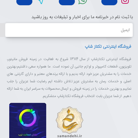
پردازنده قدرتمندی که در تلویزیون هوشمند سامسونگ شما تعبیه شده
است سرعت عملکرد آن را بالا می‌برد، به طوری که به دستورات و برنامه‌های
با ثبت نام در خبرنامه ما برای اخبار و تبلیغات به روز باشید
در حال اجرا بلافاصله واکنش می‌دهد. سرعت پردازش بالای تلویزیون های
ایمیل
سامسونگ امکان تماشای دو محتوای هم زمان را از طریق Multi-link
Screen ممکن می سازد.
فروشگاه اینترنتی تکتاز شاپ
فروشگاه اینترنتی تکتازشاپ از سال 1384 شروع به فعالیت در زمینه فروش مانیتور،
سیستم عامل تایزن (Tizen) به تلویزیون هوشمند سرعت می بخشد
تلویزیون، قطعات کامپیوتر و لوازم جانبی آن نموده است. ما همواره سعی داشتیم بهترین
خدمات را به مشتریان عزیز خود ارائه بدیم و با ارائه برندهای معتبر و دارای گارنتی های
سیستم عامل تایزن با سریع‌تر کردن فرآیند دسترسی به اپلیکیشن ها و
اصلی و خدمات رسان به مشتریان عزیز تلاش داشته ایم رضایت شما عزیزان را جلب
تغییر حالت فوری به پخش برنامه های تلویزیونی واسطه کاربری آسانی را
نماییم و بهترین خدمات را در زمینه فروش و ارسال محصولات به سراسر ایران به شما ارائه
ارائه می نماید. همچنین از سرویس های اشتراک ویدئویی متنوعی همچون
دهیم. از شما عزیزان بابت انتخاب فروشگاه تکتازشاپ متشکریم.
آپارات نیز پشتیبانی می نماید.
همراه با تلویزیون سامسونگ به دنیای از محتواهای ویدیویی وارد شوید