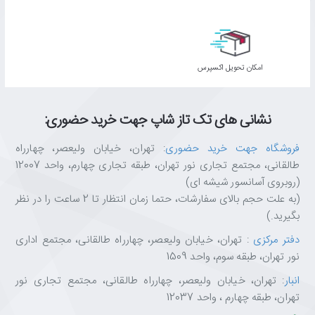
ارتقای محتوا به منظور ایجاد کیفیت تصویر شفاف
اﻣﮑﺎن ﺗﺤﻮﯾﻞ اﮐﺴﭙﺮس
موتور پردازشگر UHD سامسونگ حتی در هنگام پخش جریانی محتواهایی
با وضوح کم نیز تصاویری تقریباً در سطح UHD را به شما ارائه می‌دهد. این
موتور از یک فرآیند 4 مرحله‌ای ابتکاری برای تبدیل محتوای مورد علاقه‌تان
نشانی های تک تاز شاپ جهت خرید حضوری:
به محتوایی با کیفیت عالی و واقعی استفاده می‌کند.
فروشگاه جهت خرید حضوری
: تهران، خیابان ولیعصر، چهارراه
طالقانی، مجتمع تجاری نور تهران، طبقه تجاری چهارم، واحد 12007
(روبروی آسانسور شیشه ای)
کنتراست‌های بهبودیافته برای تجربه دیداری شما
(به علت حجم بالای سفارشات، حتما زمان انتظار تا 2 ساعت را در نظر
فناوری «UHD Dimming» باعث ایجاد کنتراست، رنگ و تیزی بهینه
بگیرید.)
تصویر می‌شود تا کیفیت تصویری واقعی حاصل گردد. این تجربه دیداری
دفتر مرکزی
: تهران، خیابان ولیعصر، چهارراه طالقانی، مجتمع اداری
که از تکنولوژی «Micro Dimming» موجود نیز پیچیده‌تر است، تجربه‌ای
نور تهران، طبقه سوم، واحد 1509
است کاملاً متفاوت از گذشته.
انبار
: تهران، خیابان ولیعصر، چهارراه طالقانی، مجتمع تجاری نور
تهران، طبقه چهارم ، واحد 12037