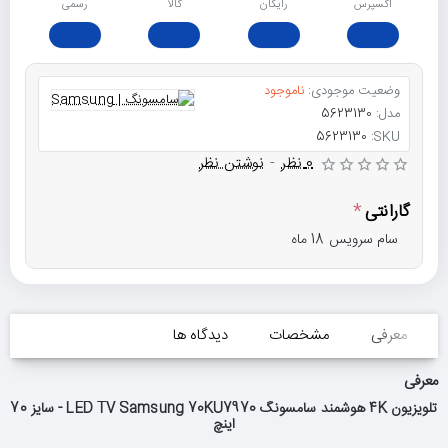
اکسپرس
رایگان
ﮐﺎﻟﺎ
رسمی
وضعیت موجودی:
ناموجود
مدل:
5623130
5623130
SKU:
0 نظر
-
نوشتن نظر
گارانتی
سام سرویس 18 ماه
معرفی
مشخصات
دیدگاه ها
معرفی
تلویزیون 4K هوشمند سامسونگ LED TV Samsung 70KU7970 - سایز 70
اینچ