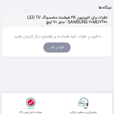
شگفت‌انگیزی تا 7 برابر افزایش می‌دهد. بدین ترتیب، رنگ‌ها و گرادیان
دیدگاه ها
های بوجود می‌آید که بسیار پررنگ‌تر و خالص‌تر هستند.
نظرات برای تلویزیون 4K هوشمند سامسونگ LED TV
SAMSUNG 70MU7970 - سایز 70 اینچ
تک‌تک جزئیات را با وضوح خیره‌کننده UHD 4K تماشا کنید
با افزودن نظرات خود همراه ما و راهنمای دیگر کاربران باشید.
جزئیات را با وضوحی شفاف و چهار برابر وضوح تلویزیون‌های FHD
افزودن نظر
مشاهده کنید به لطف رنگ‌پردازی و روشنایی واقعی، هر آنچه تماشا
می‌کنید جلوه بهتری از خود نشان خواهد داد.
دسترسی سریع و مستقیم به تمامی منابع محتوا
درمنوی جدید تلویزیون های هوشمند ، نقطه دسترسی مستقیمی به
تلویزیون زنده، محتوای پخش اینترنتی (OTT)، بازی‌ها و غیره برایتان
فراهم شده است. کاربران می‌توانند به محض روشن کردن تلویزیون، به
محتواهای مورد علاقه‌شان دسترسی پیدا کنند.
پشتیبانی و مشاوره رایگان
ﺿﻤﺎﻧﺖ اﺻﻞ ﺑﻮدن ﮐﺎﻟﺎ