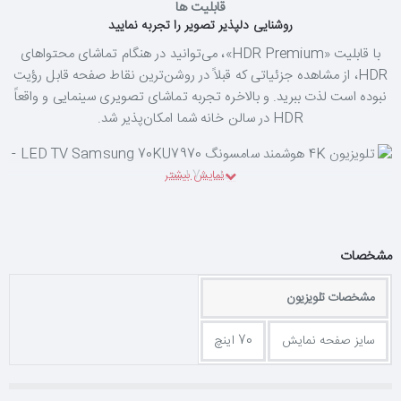
قابلیت ها
روشنایی دلپذیر تصویر را تجربه نمایید
با قابلیت «HDR Premium»، می‌توانید در هنگام تماشای محتواهای
HDR، از مشاهده جزئیاتی که قبلاً در روشن‌ترین نقاط صفحه قابل رؤیت
نبوده است لذت ببرید. و بالاخره تجربه تماشای تصویری سینمایی و واقعاً
HDR در سالن خانه شما امکان‌پذیر شد.
رنگ‌هایی دقیق‌تر و طبیعی‌تر
سامسونگ فناوری خاصی را در حوزه رنگ‌پردازی برای تلویزیون UHD
مشخصات
منحنی خود طراحی کرد که PurColour نام دارد. این فناوری طیف
گسترده‌تری از رنگ‌ها و گرادیان های رنگ را به تصویر می‌کشد که کاملاً
مشخصات تلویزیون
نزدیک به واقعیت است، و شما را به واقعیت تصاویر در طبیعت نزدیک‌تر
می‌کند. با وجودقابلیت نمایش 8 میلیون پیکسل روی نمایشگر UHD —
سایز صفحه نمایش
70 اینچ
یعنی چهار برابر نمایشگر Full HD—برای ایجاد تصاویر دقیق نیاز به نقاط
تعدیل رنگ بیشتری دارید. تلویزیون‌های UHD پیشین حدود 27 نقطه
تعدیل رنگ دارند، ولی فناوری PurColour این نقاط را به طور