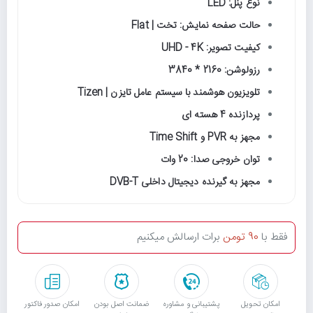
نوع پنل: LED
حالت صفحه نمایش: تخت | Flat
کیفیت تصویر: UHD - 4K
رزولوشن: 2160 * 3840
تلویزیون هوشمند با سیستم عامل تایزن | Tizen
پردازنده 4 هسته ای
مجهز به PVR و Time Shift
توان خروجی صدا: 20 وات
مجهز به گیرنده دیجیتال داخلی DVB-T
فقط با
90 تومن
برات ارسالش میکنیم
امکان تحویل
پشتیبانی و مشاوره
ﺿﻤﺎﻧﺖ اﺻﻞ ﺑﻮدن
امکان صدور فاکتور