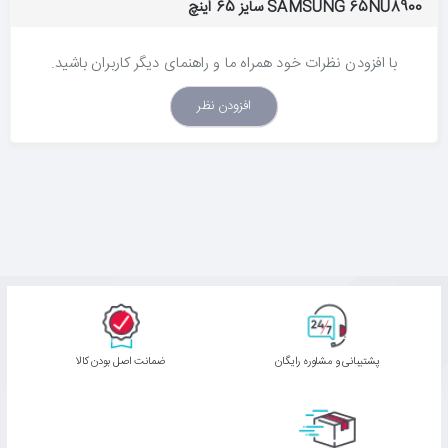
SAMSUNG 65NU8900 سایز 65 اینچ
سرعت حرکتی 240 به محتوای ورزشی و پرتحرک جان می‌بخشد.
با افزودن نظرات خود همراه ما و راهنمای دیگر کاربران باشید.
افزودن نظر
Precision Black (رنگ مشکی عمیق)
با ویژگی «Precision Black» رنگ‌های سیاه غنی‌تر و همچنین رنگ‌های
سفید روشن‌تر را تجربه کنید. کنتراست قوی و فناوری کاهش موضعی نور
باعث می‌شوند صحنه‌ها واضح و دقیق باشند.
Peak Illuminator (بیشترین میزان روشنایی)
پشتیبانی و مشاوره رایگان
ﺿﻤﺎﻧﺖ اﺻﻞ ﺑﻮدن ﮐﺎﻟﺎ
ویژگی Peak Illuminator (بیشترین میزان روشنایی) قسمت‌های روشن،
حتی در صحنه‌های تاریک هم روشن‌تر شوند. با همین افزایش اضافی
روشنایی در هر صحنه از تصاویر شگفت‌انگیز لذت ببرید.