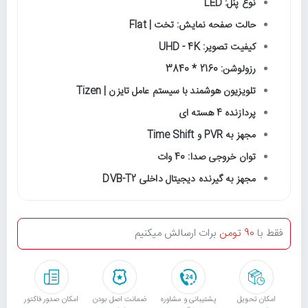
نوع پنل: LED
حالت صفحه نمایش: تخت | Flat
کیفیت تصویر: UHD - 4K
رزولوشن: 2160 * 3840
تلویزیون هوشمند با سیستم عامل تایزن | Tizen
پردازنده 4 هسته ای
مجهز به PVR و Time Shift
توان خروجی صدا: 40 وات
مجهز به گیرنده دیجیتال داخلی DVB-T2
فقط با
90 تومن
برات ارسالش میکنیم
امکان تحویل
پشتیبانی و مشاوره
ﺿﻤﺎﻧﺖ اﺻﻞ ﺑﻮدن
امکان صدور فاکتور