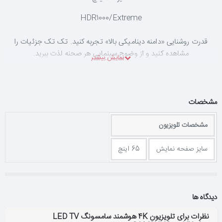
HDR1000/Extreme
قدرت روشنایی «دامنه دینامیکی بالا» تجربه کنید. تک تک جزئیات را
مشاهده کنید و از وضوح سینمایی هر صحنه لذت ببرید.
مشخصات
رنگ کریستالی پویا
مشخصات تلویزیون
با رنگ‌های کاملاً شفاف و شادابی پویا صحنه کاملی از زندگی را مشاهده
سایز صفحه نمایش
65 اینچ
کنید. برای شگفت‌زده شدن آماده شوید.
سرعت حرکتی 240
دیدگاه ها
نظرات برای تلویزیون 4K هوشمند سامسونگ LED TV
بدون اینکه صفحه تار شود از محتوای اکشن سریع و روان لذت ببرید.