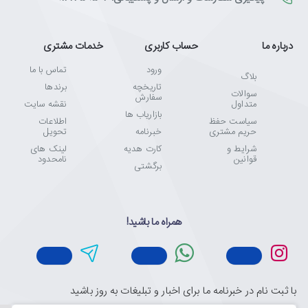
واسطه اتصال (One Connect)
درباره ما
حساب کاربری
خدمات مشتری
به‌لطف جعبه «تک اتصال» (One Connect) همه دستگاه‌ها را به‌آسانی
ورود
تماس با ما
بلاگ
وصل کنید. بدین ترتیب شما از نمایی عاری از هرگونه به‌هم‌ریختگی
تاریخچه
برندها
سوالات
بهره‌مند می‌شوید که لذت دیداری شما را دو چندان می‌کند.
سفارش
متداول
نقشه سایت
بازاریاب ها
سیاست حفظ
اطلاعات
حریم مشتری
خبرنامه
تحویل
شرایط و
کارت هدیه
لینک های
طراحی 360 درجه‌ای
قوانین
نامحدود
برگشتی
جذاب از تمامی زوایا. طراحی 360 درجه‌ای این تلویزیون، به‌واسطه طراحی
قاب مینیمالیستی و نمای پشتی مرتب خود، چه در حالت روشن چه در
همراه ما باشید!
حالت خاموش، با دکور هر اتاقی به‌طور عالی ترکیب می‌شود.
طراحی بی‌مرز
با ثبت نام در خبرنامه ما برای اخبار و تبلیغات به روز باشید