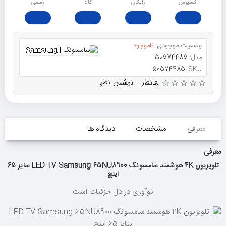
اکسپرس
رایگان
ﮐﺎﻟﺎ
رسمی
وضعیت موجودی:
ناموجود
مدل:
50574485
50574485
SKU:
0 نظر
-
نوشتن نظر
معرفی
مشخصات
دیدگاه ها
معرفی
تلویزیون 4K هوشمند سامسونگ LED TV Samsung 65NU8900 سایز 65
اینچ
نوآوری در دل جزئیات است