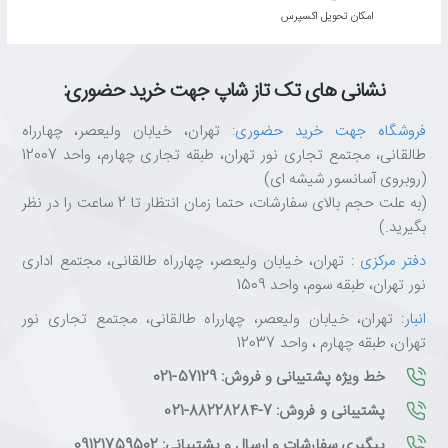
اﻣﮑﺎن ﺗﺤﻮﯾﻞ اﮐﺴﭙﺮس
نشانی های تک تاز شاپ جهت خرید حضوری:
تمیز و ساده
فروشگاه جهت خرید حضوری
: تهران، خیابان ولیعصر، چهارراه
طالقانی، مجتمع تجاری نور تهران، طبقه تجاری چهارم، واحد 12007
با مرتب کردن همه سیم‌های مزاحم در قسمت پشت دستگاه، لذت تماشای
(روبروی آسانسور شیشه ای)
تلویزیون را به حداکثر برسانید. با «راهکار سیم مرتب» و قابلیت «تک
(به علت حجم بالای سفارشات، حتما زمان انتظار تا 2 ساعت را در نظر
اتصال» همه چیز مرتب و ساده شده است.
بگیرید.)
دفتر مرکزی
: تهران، خیابان ولیعصر، چهارراه طالقانی، مجتمع اداری
نور تهران، طبقه سوم، واحد 1509
راهکار سیم مرتب
انبار
: تهران، خیابان ولیعصر، چهارراه طالقانی، مجتمع تجاری نور
تهران، طبقه چهارم ، واحد 12037
همه سیم‌های خود را به‌طور مرتب وصل کنید. طراحی شیک قسمت پشت
خط ویژه پشتیبانی و فروش: 57129-021
این تلویزیون به گونه‌ای است که همه اتصالات در آن به‌صورت مخفی
هستند.
پشتیبانی و فروش: 7-88228284-021
پیگیری سفارشات و ارسال و پشتیبانی: 09121759502