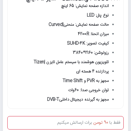
اندازه صفحه نمایش: 65 اینچ
نوع پنل: LED
حالت صفحه نمایش: منحنی|Curved
میزان انحنا: 4200R
کیفیت تصویر: SUHD-4K
رزولوشن: 2160*3840
تلویزیون هوشمند با سیستم عامل تایزن |Tizen
پردازنده 4 هسته ای
مجهز به PVR و Time Shift
توان خروجی صدا: 60وات
مجهز به گیرنده دیجیتال داخلیDVB-T
فقط با
90 تومن
برات ارسالش میکنیم