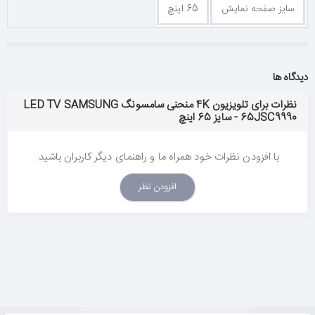
موتور تصویرپرداز SUHD
سایز صفحه نمایش
65 اینچ
به کمک الگوریتم منحصر بفرد تصویرپردازی مجدد سامسونگ، منبع
ویدئوی محتوای غیر SUHD تحلیل و پردازش می‌شود تا نحوه نمایش
محتوا تا جایی که ممکن است به مقصود سازنده آن نزدیک باشد.
دیدگاه ها
نظرات برای تلویزیون 4K منحنی سامسونگ LED TV SAMSUNG
65JSC9990 - سایز 65 اینچ
Peak Illuminator Pro (نوردهنده اوج)
قابلیت Peak Illuminator Pro با تقویت نورهای پس‌زمینه LED در
با افزودن نظرات خود همراه ما و راهنمای دیگر کاربران باشید.
نقاط روشن تصویر، روشنایی را بالا می‌برد. با داشتن شاخص کیفیت
افزودن نظر
تصویری که دو برابر شاخص کیفیت تصویر نوردهنده اوج است، میزان
روشنایی اوج باز هم بالاتر می‌رود. به همین دلیل لحظاتی که در آن
نورهایی در نقاط تاریک ظاهر می‌شوند رؤیایی‌تر هستند، مانند چراغ‌های
خیابان که منظره‌ای از شهر را نورانی می‌کند.
Precision Black (دقیق‌سازی سیاه)