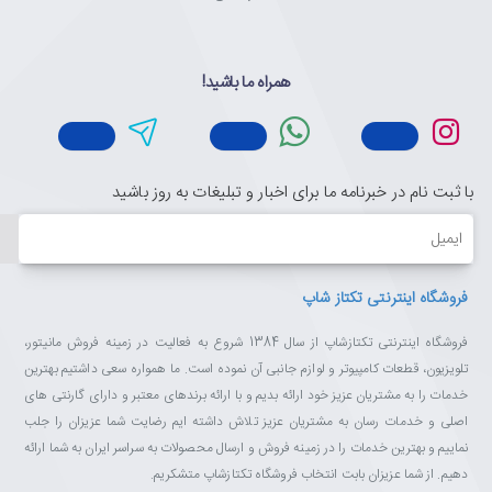
جدیدی از واقعیت تماشا کنید.
همراه ما باشید!
وضوح 4 برابر فول اچ دی
تماشای اولترا اچ دی یعنی قابلیت تماشای تمامی جزئیات ظریف روی
با ثبت نام در خبرنامه ما برای اخبار و تبلیغات به روز باشید
تصویر با شفافیتی بیش از پیش. تلویزیون اولترا اچ دی سامسونگ
وضوحی چهار برابر وضوح فول اچ دی را همراه با رنگهایی دقیق و واقعی
ایمیل
ارائه می‌دهد. از تصویری لذت ببرید که برای داشتن شفافیت و جزئیاتی
بیش از آنچه تاکنون دیده‌اید بهینه‌سازی شده است.
فروشگاه اینترنتی تکتاز شاپ
فروشگاه اینترنتی تکتازشاپ از سال 1384 شروع به فعالیت در زمینه فروش مانیتور،
تلویزیون، قطعات کامپیوتر و لوازم جانبی آن نموده است. ما همواره سعی داشتیم بهترین
حال می‌توانید به آسانی از محتوای تلویزیون هوشمند خود و ویژگی‌های آن
خدمات را به مشتریان عزیز خود ارائه بدیم و با ارائه برندهای معتبر و دارای گارنتی های
نهایت لذت را ببرید
اصلی و خدمات رسان به مشتریان عزیز تلاش داشته ایم رضایت شما عزیزان را جلب
با آن دفترچه راهنماهای خسته‌کننده خداحافظی کنید و با تلویزیون
نماییم و بهترین خدمات را در زمینه فروش و ارسال محصولات به سراسر ایران به شما ارائه
هوشمندی آسان‌تر و ساده‌تر آشنا شوید که شما را مستقیماً به اعماق محتوا
دهیم. از شما عزیزان بابت انتخاب فروشگاه تکتازشاپ متشکریم.
می‌کشاند. تلویزیونی سریع، قوی، هیجان‌انگیز، و از همه مهمتر، با کاربری