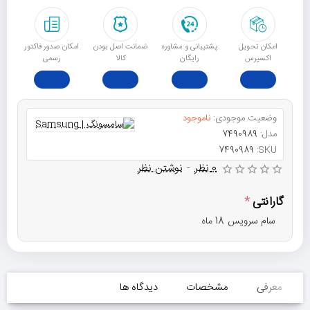
امکان تحویل
پشتیبانی و مشاوره
ﺿﻤﺎﻧﺖ اﺻﻞ ﺑﻮدن
امکان صدور فاکتور
اکسپرس
رایگان
ﮐﺎﻟﺎ
رسمی
وضعیت موجودی:
ناموجود
مدل:
7490989
7490989
SKU:
0 نظر
-
نوشتن نظر
گارانتی
سام سرویس 18 ماه
معرفی
مشخصات
دیدگاه ها