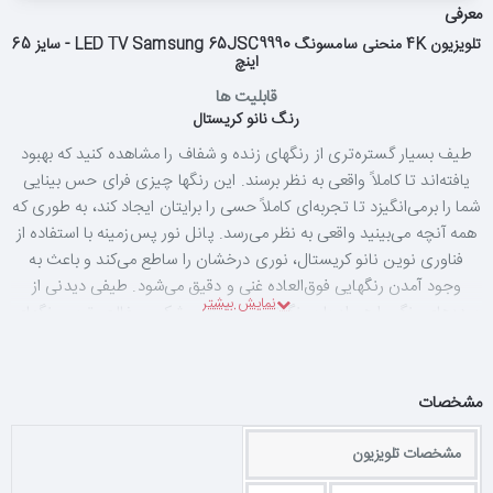
معرفی
تلویزیون 4K منحنی سامسونگ LED TV Samsung 65JSC9990 - سایز 65
اینچ
قابلیت ها
رنگ نانو کریستال
طیف بسیار گستره‌تری از رنگهای زنده و شفاف را مشاهده کنید که بهبود
یافته‌اند تا کاملاً واقعی به نظر برسند. این رنگها چیزی فرای حس بینایی
شما را برمی‌انگیزد تا تجربه‌ای کاملاً حسی را برایتان ایجاد کند، به طوری که
همه آنچه می‌بینید واقعی به نظر می‌رسد. پانل نور پس‌زمینه با استفاده از
فناوری نوین نانو کریستال، نوری درخشان را ساطع می‌کند و باعث به
وجود آمدن رنگهایی فوق‌العاده غنی و دقیق می‌شود. طیفی دیدنی از
پرده‌های رنگ را همراه با پررنگ‌ترین رنگهای مشکی و خالص‌ترین رنگهای
سفید تجربه کنید که به جادویی‌ترین نحو به زندگی می‌پیوندند. آماده
کشف تلویزیون کاملاً جدید SUHD (سوپر اولترا اچ دی) سامسونگ باشید؛
تلویزیونی که برای برانگیختن تمام حس‌های شما طراحی شده است.
مشخصات
مشخصات تلویزیون