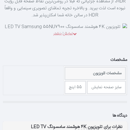
HDR، از مشاهده جزئیاتی که قبلاً در روشن‌ترین نقاط صفحه قابل رؤیت
نبوده است لذت ببرید. و بالاخره تجربه تماشای تصویری سینمایی و واقعاً
HDR در سالن خانه شما امکان‌پذیر شد.
رنگ‌هایی دقیق‌تر و طبیعی‌تر
سامسونگ فناوری خاصی را در حوزه رنگ‌پردازی برای تلویزیون UHD
مشخصات
منحنی خود طراحی کرد که PurColour نام دارد. این فناوری طیف
گسترده‌تری از رنگ‌ها و گرادیان های رنگ را به تصویر می‌کشد که کاملاً
مشخصات تلویزیون
نزدیک به واقعیت است، و شما را به واقعیت تصاویر در طبیعت نزدیک‌تر
می‌کند. با وجودقابلیت نمایش 8 میلیون پیکسل روی نمایشگر UHD —
سایز صفحه نمایش
55 اینچ
یعنی چهار برابر نمایشگر Full HD—برای ایجاد تصاویر دقیق نیاز به نقاط
تعدیل رنگ بیشتری دارید. تلویزیون‌های UHD پیشین حدود 27 نقطه
تعدیل رنگ دارند، ولی فناوری PurColour این نقاط را به طور
شگفت‌انگیزی تا 7 برابر افزایش می‌دهد. بدین ترتیب، رنگ‌ها و گرادیان
دیدگاه ها
های بوجود می‌آید که بسیار پررنگ‌تر و خالص‌تر هستند.
نظرات برای تلویزیون 4K هوشمند سامسونگ LED TV