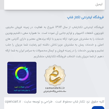
ایمیل
سامسونگ امکان تماشای دو محتوای هم زمان را از طریق Multi-link
Screen ممکن می سازد.
فروشگاه اینترنتی تکتاز شاپ
فروشگاه اینترنتی تکتازشاپ از سال 1384 شروع به فعالیت در زمینه فروش مانیتور،
سیستم عامل تایزن (Tizen) به تلویزیون هوشمند سرعت می بخشد
تلویزیون، قطعات کامپیوتر و لوازم جانبی آن نموده است. ما همواره سعی داشتیم بهترین
خدمات را به مشتریان عزیز خود ارائه بدیم و با ارائه برندهای معتبر و دارای گارنتی های
سیستم عامل تایزن با سریع‌تر کردن فرآیند دسترسی به اپلیکیشن ها و
اصلی و خدمات رسان به مشتریان عزیز تلاش داشته ایم رضایت شما عزیزان را جلب
تغییر حالت فوری به پخش برنامه های تلویزیونی واسطه کاربری آسانی را
نماییم و بهترین خدمات را در زمینه فروش و ارسال محصولات به سراسر ایران به شما ارائه
ارائه می نماید. همچنین از سرویس های اشتراک ویدئویی متنوعی همچون
دهیم. از شما عزیزان بابت انتخاب فروشگاه تکتازشاپ متشکریم.
آپارات نیز پشتیبانی می نماید.
همراه با تلویزیون سامسونگ به دنیای از محتواهای ویدیویی وارد شوید
پردازشگر قدرتمند تلویزیون های سامسونگ با سرعت انطباق تصویر بالا
قادر به نمایش حرکت های سریع تصویر بدون ایجاد سایه و لرزش می
باشد. با سرعت انطباق تصویر بالای تلویزیون های سامسونگ از بازی های
کلیه حقوق نزد تکتاز شاپ محفوظ است . طراحی و توسعه سایت : opencart.ir
متنوع و تماشای فیلم های هیجان انگیز به صورت بی وقفه لذت ببرید.