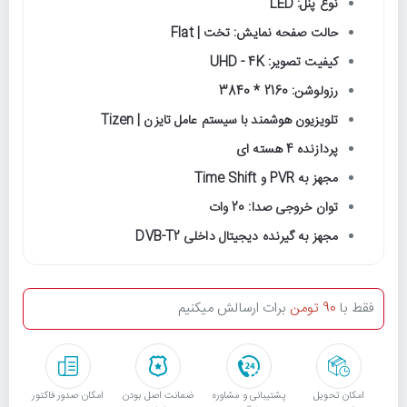
نوع پنل: LED
حالت صفحه نمایش: تخت | Flat
کیفیت تصویر: UHD - 4K
رزولوشن: 2160 * 3840
تلویزیون هوشمند با سیستم عامل تایزن | Tizen
پردازنده 4 هسته ای
مجهز به PVR و Time Shift
توان خروجی صدا: 20 وات
مجهز به گیرنده دیجیتال داخلی DVB-T2
فقط با
90 تومن
برات ارسالش میکنیم
امکان تحویل
پشتیبانی و مشاوره
ﺿﻤﺎﻧﺖ اﺻﻞ ﺑﻮدن
امکان صدور فاکتور