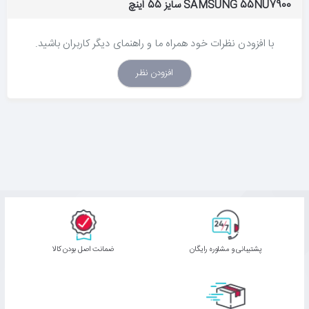
SAMSUNG 55NU7900 سایز 55 اینچ
تک‌تک جزئیات را با وضوح خیره‌کننده UHD 4K تماشا کنید
با افزودن نظرات خود همراه ما و راهنمای دیگر کاربران باشید.
جزئیات را با وضوحی شفاف و چهار برابر وضوح تلویزیون‌های FHD
افزودن نظر
مشاهده کنید به لطف رنگ‌پردازی و روشنایی واقعی، هر آنچه تماشا
می‌کنید جلوه بهتری از خود نشان خواهد داد.
دسترسی سریع و مستقیم به تمامی منابع محتوا
درمنوی جدید تلویزیون های هوشمند ، نقطه دسترسی مستقیمی به
تلویزیون زنده، محتوای پخش اینترنتی (OTT)، بازی‌ها و غیره برایتان
فراهم شده است. کاربران می‌توانند به محض روشن کردن تلویزیون، به
محتواهای مورد علاقه‌شان دسترسی پیدا کنند.
پشتیبانی و مشاوره رایگان
ﺿﻤﺎﻧﺖ اﺻﻞ ﺑﻮدن ﮐﺎﻟﺎ
ارتقای محتوا به منظور ایجاد کیفیت تصویر شفاف