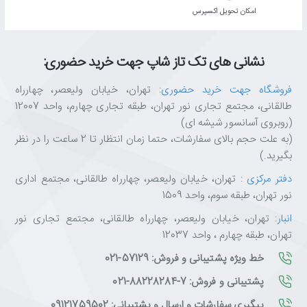
اﻣﮑﺎن ﺗﺤﻮﯾﻞ اﮐﺴﭙﺮس
موتور پردازشگر UHD سامسونگ حتی در هنگام پخش جریانی محتواهایی
با وضوح کم نیز تصاویری تقریباً در سطح UHD را به شما ارائه می‌دهد. این
موتور از یک فرآیند 4 مرحله‌ای ابتکاری برای تبدیل محتوای مورد علاقه‌تان
نشانی های تک تاز شاپ جهت خرید حضوری:
به محتوایی با کیفیت عالی و واقعی استفاده می‌کند.
فروشگاه جهت خرید حضوری
: تهران، خیابان ولیعصر، چهارراه
طالقانی، مجتمع تجاری نور تهران، طبقه تجاری چهارم، واحد 12007
(روبروی آسانسور شیشه ای)
کنتراست‌های بهبودیافته برای تجربه دیداری شما
(به علت حجم بالای سفارشات، حتما زمان انتظار تا 2 ساعت را در نظر
فناوری «UHD Dimming» باعث ایجاد کنتراست، رنگ و تیزی بهینه
بگیرید.)
تصویر می‌شود تا کیفیت تصویری واقعی حاصل گردد. این تجربه دیداری
دفتر مرکزی
: تهران، خیابان ولیعصر، چهارراه طالقانی، مجتمع اداری
که از تکنولوژی «Micro Dimming» موجود نیز پیچیده‌تر است، تجربه‌ای
نور تهران، طبقه سوم، واحد 1509
است کاملاً متفاوت از گذشته.
انبار
: تهران، خیابان ولیعصر، چهارراه طالقانی، مجتمع تجاری نور
تهران، طبقه چهارم ، واحد 12037
خط ویژه پشتیبانی و فروش: 57129-021
کیفیت تصویرتان را تا نزدیک به UHD بالا ببرید
پشتیبانی و فروش: 7-88228284-021
«قابلیت نمایش فوق شفاف محتوای شما را با یک الگوریتم پیشرفته
پیگیری سفارشات و ارسال و پشتیبانی: 09121759502