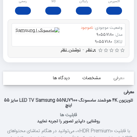
اکسپرس
رایگان
ﮐﺎﻟﺎ
رسمی
وضعیت موجودی:
ناموجود
مدل:
90557180
90557180
SKU:
0 نظر
-
نوشتن نظر
معرفی
مشخصات
دیدگاه ها
معرفی
تلویزیون 4K هوشمند سامسونگ LED TV Samsung 55NU7900 سایز 55
اینچ
قابلیت ها
روشنایی دلپذیر تصویر را تجربه نمایید
با قابلیت «HDR Premium»، می‌توانید در هنگام تماشای محتواهای